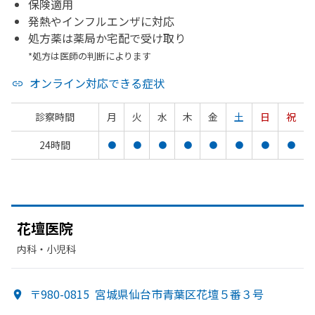
保険適用
発熱やインフルエンザに対応
処方薬は薬局か宅配で受け取り
*処方は医師の判断によります
オンライン対応できる症状
診察時間
月
火
水
木
金
土
日
祝
24時間
●
●
●
●
●
●
●
●
花壇医院
内科・​小児科
〒980-0815
宮城県仙台市青葉区花壇５番３号