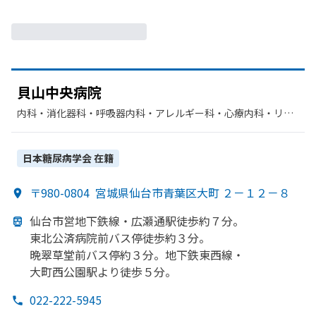
貝山中央病院
内科・​消化器科・​呼吸器内科・​アレルギー科・​心療内科・​リウ
マチ科・​リハビリテーション・​整形外科・​糖尿病内科
日本糖尿病学会
在籍
〒980-0804
宮城県仙台市青葉区大町 ２－１２－８
仙台市営地下鉄線・
広瀬通駅徒歩約７分。
東北公済病院前バス停徒歩約３分。
晩翠草堂前バス停約３分。
地下鉄東西線・
大町西公園駅より
徒歩５分。
022-222-5945