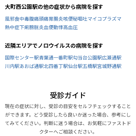
大町西公園駅の他の症状から病院を探す
風邪
食中毒
腹痛
頭痛
胃腸炎
咳
便秘
嘔吐
マイコプラズマ
熱中症
下痢
膀胱炎
血便
動悸
高血圧
近隣エリアでノロウイルスの病院を探す
国際センター駅
青葉通一番町駅
勾当台公園駅
広瀬通駅
川内駅
あおば通駅
北四番丁駅
仙台駅
五橋駅
宮城野通駅
受診ガイド
現在の症状に対し、受診の目安をセルフチェックすること
ができます。どう受診したら良いか迷った場合、参考にし
てみてください。判断に迷う場合は、お気軽にファストド
クターへご相談ください。