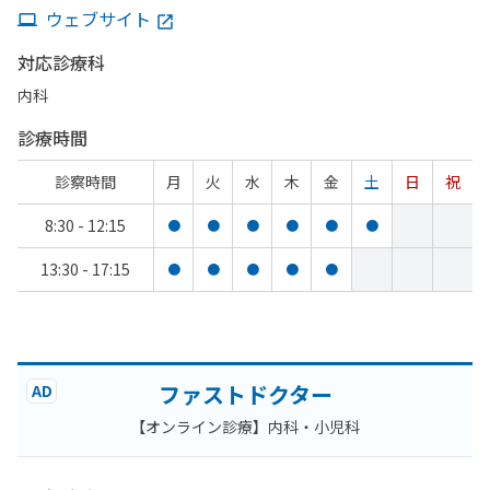
ウェブサイト
対応診療科
内科
診療時間
診察時間
月
火
水
木
金
土
日
祝
8:30 - 12:15
●
●
●
●
●
●
13:30 - 17:15
●
●
●
●
●
ファストドクター
AD
【オンライン診療】内科・小児科