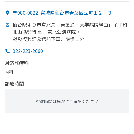
〒980-0822
宮城県仙台市青葉区立町１２ー３
仙台駅より
市営バス「青葉通・
大学病院経由」子平町
北山循環行 他。
東北公済病院・
戦災復興記念館前下車、
徒歩１分。
022-223-2660
対応診療科
内科
診療時間
診察時間は病院にご確認ください