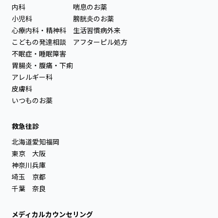
内科
喘息のお薬
小児科
膀胱炎のお薬
心療内科・精神科
生活習慣病外来
こどもの発達相談
アフターピル処方
不眠症・睡眠障害
胃腸炎・腹痛・下痢
アレルギー科
皮膚科
いつものお薬
救急往診
北海道
愛知
福岡
東京
大阪
神奈川
兵庫
埼玉
京都
千葉
奈良
メディカルカウンセリング