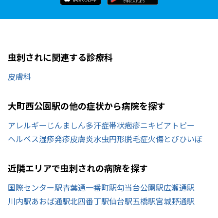
虫刺されに関連する診療科
皮膚科
大町西公園駅の他の症状から病院を探す
アレルギー
じんましん
多汗症
帯状疱疹
ニキビ
アトピー
ヘルペス
湿疹
発疹
皮膚炎
水虫
円形脱毛症
火傷
とびひ
いぼ
近隣エリアで虫刺されの病院を探す
国際センター駅
青葉通一番町駅
勾当台公園駅
広瀬通駅
川内駅
あおば通駅
北四番丁駅
仙台駅
五橋駅
宮城野通駅