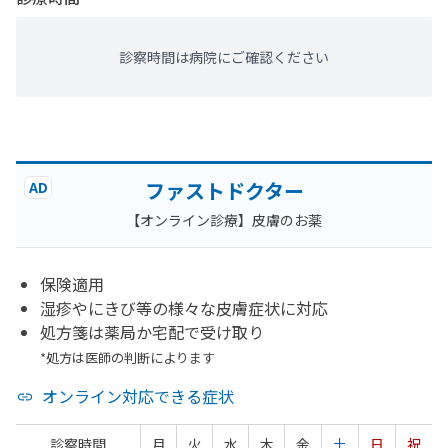
診察時間は病院にご確認ください
ファストドクター
AD
【オンライン診療】皮膚のお薬
保険適用
湿疹やにきび等の様々な皮膚症状に対応
処方箋は薬局か宅配で受け取り
*処方は医師の判断によります
オンライン対応できる症状
診察時間
月
火
水
木
金
土
日
祝