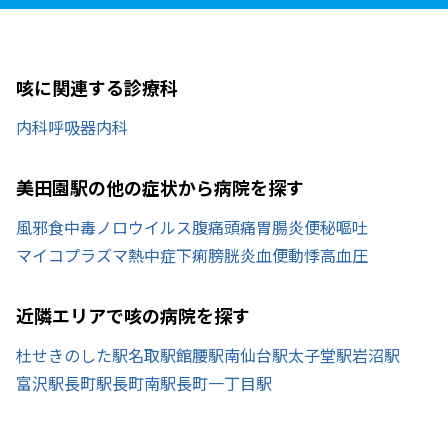
咳に関連する診療科
内科
呼吸器内科
美田園駅の他の症状から病院を探す
風邪
食中毒
ノロウイルス
腹痛
頭痛
胃腸炎
便秘
嘔吐
マイコプラズマ
熱中症
下痢
膀胱炎
血便
動悸
高血圧
近隣エリアで咳の病院を探す
杜せきのした駅
名取駅
館腰駅
南仙台駅
太子堂駅
岩沼駅
富沢駅
長町駅
長町南駅
長町一丁目駅