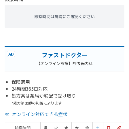
診察時間は病院にご確認ください
ファストドクター
AD
【オンライン診療】呼吸器内科
保険適用
24時間365日対応
処方薬は薬局か宅配で受け取り
*処方は医師の判断によります
オンライン対応できる症状
診察時間
月
火
水
木
金
土
日
祝