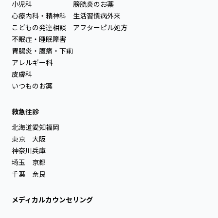
小児科
膀胱炎のお薬
心療内科・精神科
生活習慣病外来
こどもの発達相談
アフターピル処方
不眠症・睡眠障害
胃腸炎・腹痛・下痢
アレルギー科
皮膚科
いつものお薬
救急往診
北海道
愛知
福岡
東京
大阪
神奈川
兵庫
埼玉
京都
千葉
奈良
メディカルカウンセリング