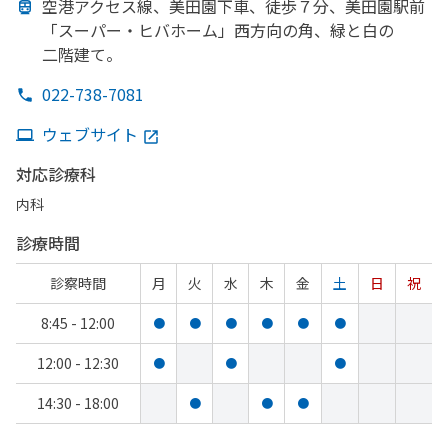
空港アクセス線、
美田園下車、
徒歩７分、
美田園駅前
「スーパー・ヒバホーム」
西方
向の
角、
緑と
白の
二階建て。
022-738-7081
ウェブサイト
対応診療科
内科
診療時間
診察時間
月
火
水
木
金
土
日
祝
8:45 - 12:00
●
●
●
●
●
●
12:00 - 12:30
●
●
●
14:30 - 18:00
●
●
●