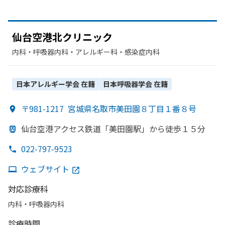
仙台
空港北クリニック
内科・​呼吸器内科・​アレルギー科・​感染症内科
日本アレルギー学会
在籍
日本呼吸器学会
在籍
〒981-1217
宮城県名取市美田園８丁目１番８号
仙台
空港アクセス鉄道
「美田園駅」から
徒歩１５分
022-797-9523
ウェブサイト
対応診療科
内科・​呼吸器内科
診療時間