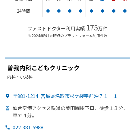
24時間
●
●
●
●
●
●
●
●
175
ファストドクター利用実績
万件
※2024年9月末時点のプラットフォーム利用件数
曽我内科こども
クリニック
内科・​小児科
〒981-1214
宮城県名取市杉ケ袋字前沖７１－１
仙台
空港アクセス鉄道の
美田園駅下車、
徒歩１３分、
車で
４分。
022-381-5988