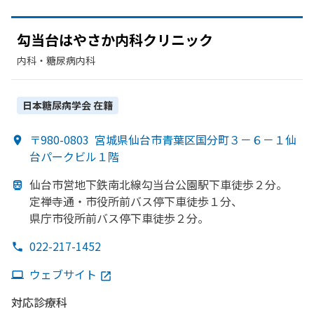
勾当台は
やさか
内科クリニック
内科・​糖尿病内科
日本糖尿病学会
在籍
〒980-0803
宮城県仙台市青葉区国分町３－６－１仙
台パークビル１階
仙台市営地下鉄南北線勾当台公園駅下車徒歩２分。
定禅寺通・市役所前バス停下車徒歩１分、
県庁市役所前バス停下車徒歩２分。
022-217-1452
ウェブサイト
対応診療科