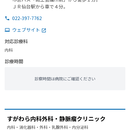
ＪＲ仙台駅から
車で
４分。
022-397-7762
ウェブサイト
対応診療科
内科
診療時間
診察時間は病院にご確認ください
すが
わら内科外科・静脈瘤クリニック
内科・​消化器科・​外科・​乳腺外科・​内分泌科