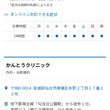
*処方は医師の判断によります
オンライン対応できる症状
診察時間
月
火
水
木
金
土
日
祝
24時間
●
●
●
●
●
●
●
●
かんとう
クリニック
内科・​泌尿器科
〒980-0014
宮城県仙台市青葉区本町２丁目１７番２
３号
地下鉄南北線
「勾当台公園駅」から
徒歩１分。
市営バス「商工会議所前」から
徒歩１分。