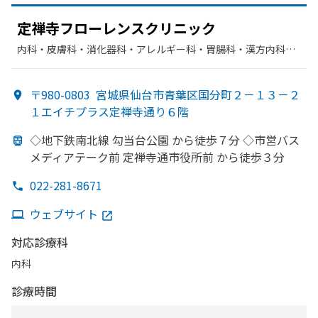
定禅寺フローレンスクリニック
内科・​皮膚科・​消化器科・​アレルギー科・​胃腸科・​漢方内科・​
肛門科
〒980-0803
宮城県仙台市青葉区国分町２－１３－２
１エイチプラス定禅寺通り６階
◇地下鉄南北線 勾当台公園 から
徒歩７分 ◇市営バス
メディアテーク前 定禅寺通市役所前 から
徒歩３分
022-281-8671
ウェブサイト
対応診療科
内科
診療時間