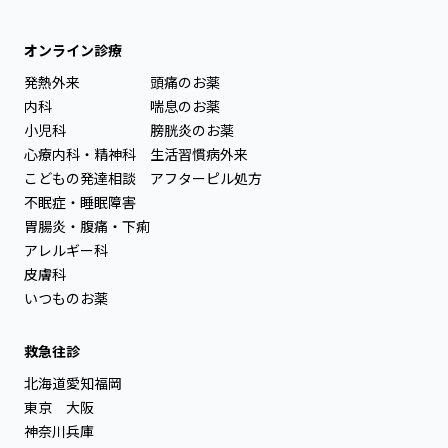
オンライン診療
発熱外来
頭痛のお薬
内科
喘息のお薬
小児科
膀胱炎のお薬
心療内科・精神科
生活習慣病外来
こどもの発達相談
アフターピル処方
不眠症・睡眠障害
胃腸炎・腹痛・下痢
アレルギー科
皮膚科
いつものお薬
救急往診
北海道
愛知
福岡
東京
大阪
神奈川
兵庫