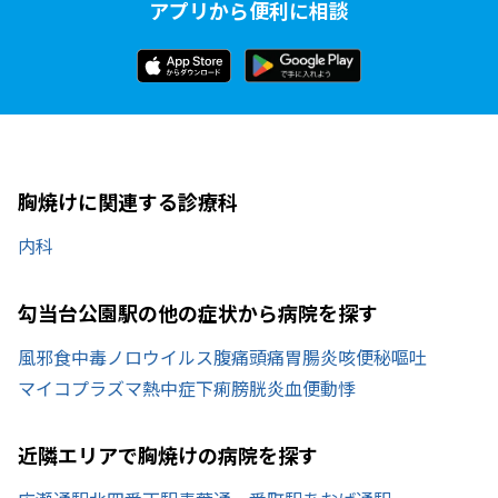
アプリから便利に相談
胸焼けに関連する診療科
内科
勾当台公園駅の他の症状から病院を探す
風邪
食中毒
ノロウイルス
腹痛
頭痛
胃腸炎
咳
便秘
嘔吐
マイコプラズマ
熱中症
下痢
膀胱炎
血便
動悸
近隣エリアで胸焼けの病院を探す