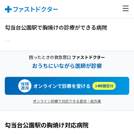
勾当台公園駅で胸焼けの診療ができる病院
困ったときの救急窓口
ファストドクター
おうちにいながら医師が診察
保険
オンラインで診察を受ける
24時間受付
適用
オンライン診療で対応できる症状・処方薬
勾当台公園駅
の
胸焼け
対応病院