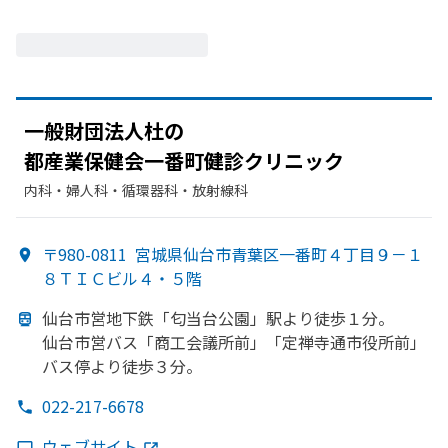
一般財団法人杜の
都産業保健会一番町健診クリニック
内科・​婦人科・​循環器科・​放射線科
〒980-0811
宮城県仙台市青葉区一番町４丁目９－１
８ＴＩＣビル４・５階
仙台市営地下鉄
「匂当台公園」
駅より
徒歩１分。
仙台市営バス「商工会議所前」
「定禅寺通市役所前」
バス停より
徒歩３分。
022-217-6678
ウェブサイト