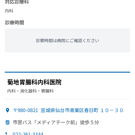
対応診療科
内科
診療時間
診察時間は病院にご確認ください
菊地胃腸科内科医院
内科・​消化器科・​胃腸科
〒980-0821
宮城県仙台市青葉区春日町 １０－３０
市営バス「メディアテーク前」
徒歩５分
022-261-3344