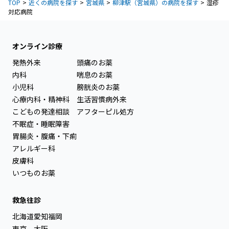
TOP
近くの病院を探す
宮城県
柳津駅（宮城県）の病院を探す
湿疹
対応病院
オンライン診療
発熱外来
頭痛のお薬
内科
喘息のお薬
小児科
膀胱炎のお薬
心療内科・精神科
生活習慣病外来
こどもの発達相談
アフターピル処方
不眠症・睡眠障害
胃腸炎・腹痛・下痢
アレルギー科
皮膚科
いつものお薬
救急往診
北海道
愛知
福岡
東京
大阪