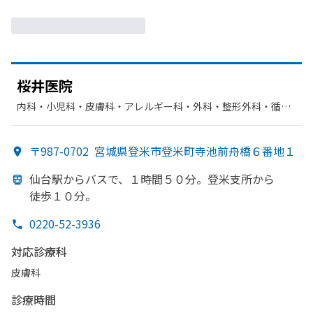
桜井医院
内科・​小児科・​皮膚科・​アレルギー科・​外科・​整形外科・​循環
器科
〒987-0702
宮城県登米市登米町寺池前舟橋６番地１
仙台駅から
バスで、
１時間５０分。
登米支所から
徒歩１０分。
0220-52-3936
対応診療科
皮膚科
診療時間