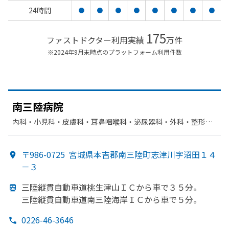
24時間
●
●
●
●
●
●
●
●
175
ファストドクター利用実績
万件
※2024年9月末時点のプラットフォーム利用件数
南三陸病院
内科・​小児科・​皮膚科・​耳鼻咽喉科・​泌尿器科・​外科・​整形外
科・​眼科・​婦人科・​歯科口腔外科
〒986-0725
宮城県本吉郡南三陸町志津川字沼田１４
－３
三陸縦貫自動車道桃生津山ＩＣから
車で
３５分。
三陸縦貫自動車道南三陸海岸ＩＣから
車で
５分。
0226-46-3646