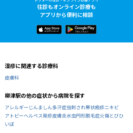
往診もオンライン診療も
アプリから便利に相談
湿疹に関連する診療科
皮膚科
柳津駅の他の症状から病院を探す
アレルギー
じんましん
多汗症
虫刺され
帯状疱疹
ニキビ
アトピー
ヘルペス
発疹
皮膚炎
水虫
円形脱毛症
火傷
とびひ
いぼ