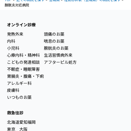
膀胱炎対応病院
オンライン診療
発熱外来
頭痛のお薬
内科
喘息のお薬
小児科
膀胱炎のお薬
心療内科・精神科
生活習慣病外来
こどもの発達相談
アフターピル処方
不眠症・睡眠障害
胃腸炎・腹痛・下痢
アレルギー科
皮膚科
いつものお薬
救急往診
北海道
愛知
福岡
東京
大阪