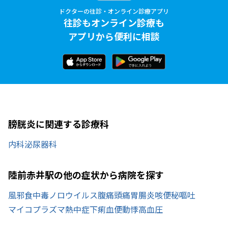
ドクターの往診・オンライン診療アプリ
往診もオンライン診療も
アプリから便利に相談
膀胱炎に関連する診療科
内科
泌尿器科
陸前赤井駅の他の症状から病院を探す
風邪
食中毒
ノロウイルス
腹痛
頭痛
胃腸炎
咳
便秘
嘔吐
マイコプラズマ
熱中症
下痢
血便
動悸
高血圧