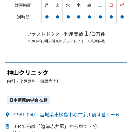
診察時間
月
火
水
木
金
土
日
祝
24時間
●
●
●
●
●
●
●
●
175
ファストドクター利用実績
万件
※2024年9月末時点のプラットフォーム利用件数
神山クリニック
内科・​泌尿器科・​糖尿病内科
日本糖尿病学会
在籍
〒981-0501
宮城県東松島市赤井字川前４番１－６
ＪＲ仙石線
「陸前赤井駅」から
車で
３分、