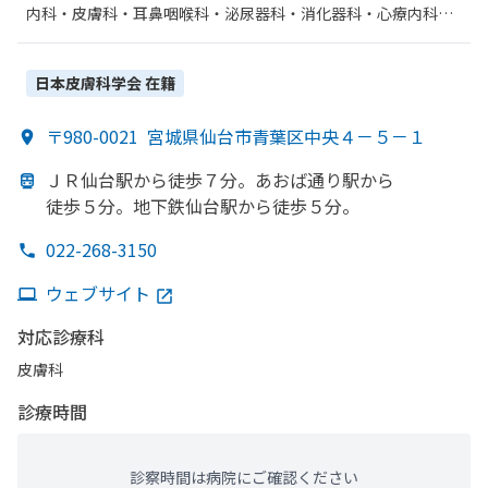
内科・​皮膚科・​耳鼻咽喉科・​泌尿器科・​消化器科・​心療内科・​
神経内科・​形成外科・​脳神経外科・​整形外科・​婦人科・​眼科・​
リハビリテーション・​外科・​麻酔科
日本皮膚科学会
在籍
〒980-0021
宮城県仙台市青葉区中央４－５－１
ＪＲ仙台駅から
徒歩７分。
あおば通り駅から
徒歩５分。
地下鉄仙台駅から
徒歩５分。
022-268-3150
ウェブサイト
対応診療科
皮膚科
診療時間
診察時間は病院にご確認ください