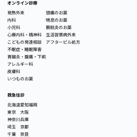
オンライン診療
発熱外来
頭痛のお薬
内科
喘息のお薬
小児科
膀胱炎のお薬
心療内科・精神科
生活習慣病外来
こどもの発達相談
アフターピル処方
不眠症・睡眠障害
胃腸炎・腹痛・下痢
アレルギー科
皮膚科
いつものお薬
救急往診
北海道
愛知
福岡
東京
大阪
神奈川
兵庫
埼玉
京都
千葉
奈良