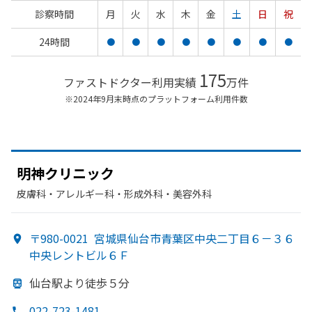
診察時間
月
火
水
木
金
土
日
祝
24時間
●
●
●
●
●
●
●
●
175
ファストドクター利用実績
万件
※2024年9月末時点のプラットフォーム利用件数
明神クリニック
皮膚科・​アレルギー科・​形成外科・​美容外科
〒980-0021
宮城県仙台市青葉区中央二丁目６－３６
中央レントビル６Ｆ
仙台駅より
徒歩５分
022-723-1481