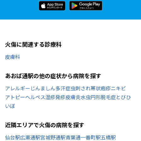
火傷に関連する診療科
皮膚科
あおば通駅の他の症状から病院を探す
アレルギー
じんましん
多汗症
虫刺され
帯状疱疹
ニキビ
アトピー
ヘルペス
湿疹
発疹
皮膚炎
水虫
円形脱毛症
とびひ
いぼ
近隣エリアで火傷の病院を探す
仙台駅
広瀬通駅
宮城野通駅
青葉通一番町駅
五橋駅