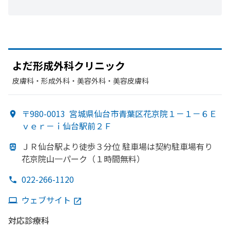
よだ
形成外科クリニック
皮膚科・​形成外科・​美容外科・​美容皮膚科
〒980-0013
宮城県仙台市青葉区花京院１－１－６Ｅ
ｖｅｒ－ｉ仙台駅前２Ｆ
ＪＲ仙台駅より
徒歩３分位 駐車場は
契約駐車場有り
花京院山一パーク
（１時間
無料）
022-266-1120
ウェブサイト
対応診療科