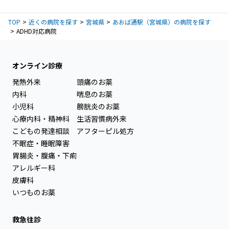
TOP
近くの病院を探す
宮城県
あおば通駅（宮城県）の病院を探す
ADHD対応病院
オンライン診療
発熱外来
頭痛のお薬
内科
喘息のお薬
小児科
膀胱炎のお薬
心療内科・精神科
生活習慣病外来
こどもの発達相談
アフターピル処方
不眠症・睡眠障害
胃腸炎・腹痛・下痢
アレルギー科
皮膚科
いつものお薬
救急往診