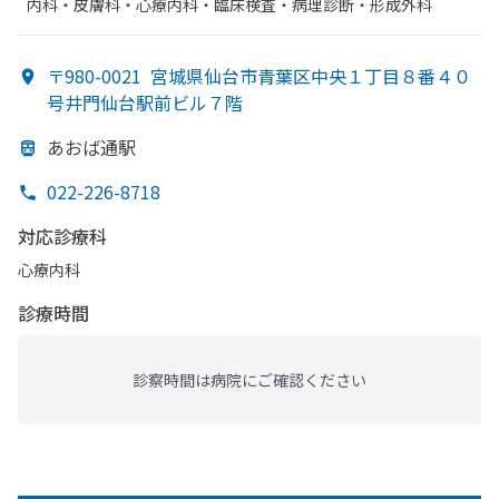
内科・​皮膚科・​心療内科・​臨床検査・病理診断・​形成外科
〒980-0021
宮城県仙台市青葉区中央１丁目８番４０
号井門仙台駅前ビル７階
あ
おば通駅
022-226-8718
対応診療科
心療内科
診療時間
診察時間は病院にご確認ください