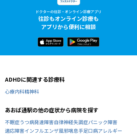
ドクターの往診・オンライン診療アプリ
往診もオンライン診療も
アプリから便利に相談
ADHDに関連する診療科
心療内科
精神科
あおば通駅の他の症状から病院を探す
不眠症
うつ病
発達障害
自律神経失調症
パニック障害
適応障害
インフルエンザ
風邪
喘息
手足口病
アレルギー