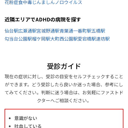
花粉症
食中毒
じんましん
ノロウイルス
近隣エリアでADHDの病院を探す
仙台駅
広瀬通駅
宮城野通駅
青葉通一番町駅
五橋駅
勾当台公園駅
榴ケ岡駅
大町西公園駅
愛宕橋駅
連坊駅
受診ガイド
現在の症状に対し、受診の目安をセルフチェックすること
ができます。どう受診したら良いか迷った場合、参考にし
てみてください。判断に迷う場合は、お気軽にファストド
クターへご相談ください。
意識がない
吐血している