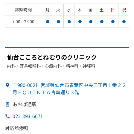
診察時間
月
火
水
木
金
土
日
祝
7:00 - 23:00
●
●
●
●
●
●
●
●
仙台こころと
ねむりの
クリニック
内科・​耳鼻咽喉科・​心療内科・​精神科・神経科
〒980-0021
宮城県仙台市青葉区中央三丁目１番２２
号ＥＱＵＩＮＩＡ青葉通り３階
あ
おば通駅
022-393-6671
対応診療科