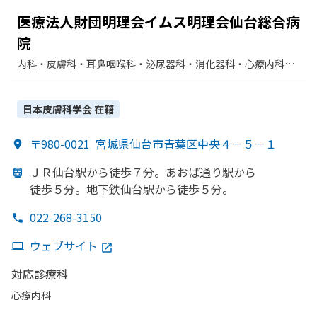
医療法人財団明理会イムス明理会仙台総合病
院
内科・​皮膚科・​耳鼻咽喉科・​泌尿器科・​消化器科・​心療内科・​
神経内科・​形成外科・​脳神経外科・​整形外科・​婦人科・​眼科・​
リハビリテーション・​外科・​麻酔科
日本皮膚科学会
在籍
〒980-0021
宮城県仙台市青葉区中央４－５－１
ＪＲ仙台駅から
徒歩７分。
あおば通り駅から
徒歩５分。
地下鉄仙台駅から
徒歩５分。
022-268-3150
ウェブサイト
対応診療科
心療内科