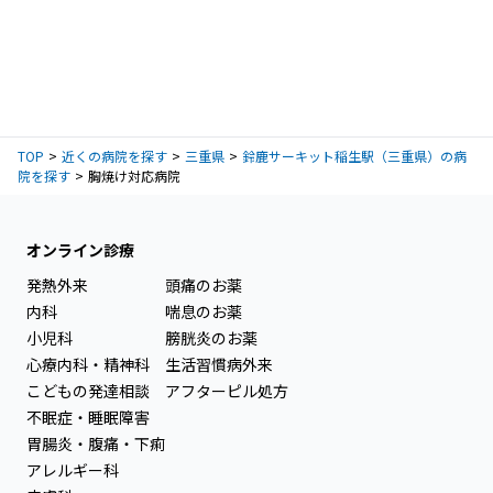
TOP
近くの病院を探す
三重県
鈴鹿サーキット稲生駅（三重県）の病
院を探す
胸焼け対応病院
オンライン診療
発熱外来
頭痛のお薬
内科
喘息のお薬
小児科
膀胱炎のお薬
心療内科・精神科
生活習慣病外来
こどもの発達相談
アフターピル処方
不眠症・睡眠障害
胃腸炎・腹痛・下痢
アレルギー科