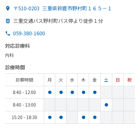
〒510-0203
三重県鈴鹿市野村町１６５－１
三重交通バス野村町バス停より
徒歩１分
059-380-1600
対応診療科
内科
診療時間
診察時間
月
火
水
木
金
土
日
祝
8:40 - 12:00
●
●
●
●
●
8:40 - 13:00
●
15:20 - 18:30
●
●
●
●