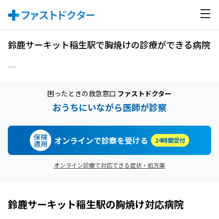
鈴鹿サーキット稲生駅で胸焼けの診療ができる病院
困ったときの救急窓口
ファストドクター
おうちにいながら医師が診察
保険
オンラインで診察を受ける
24時間受付
適用
オンライン診療で対応できる症状・処方薬
鈴鹿サーキット稲生駅
の
胸焼け
対応病院