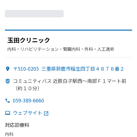
玉田クリニック
内科・​リハビリテーション・​腎臓内科・外科・​人工透析
〒510-0205
三重県鈴鹿市稲生四丁目４８７８番２
コミュニティバス 近鉄白子駅西～南部
Ｆ１マート前
（約１０分）
059-389-6660
ウェブサイト
対応診療科
内科