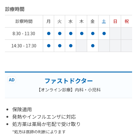
診療時間
診察時間
月
火
水
木
金
土
日
祝
8:30 - 11:30
●
●
●
●
●
●
14:30 - 17:30
●
●
●
●
ファストドクター
AD
【オンライン診療】内科・小児科
保険適用
発熱やインフルエンザに対応
処方薬は薬局か宅配で受け取り
*処方は医師の判断によります