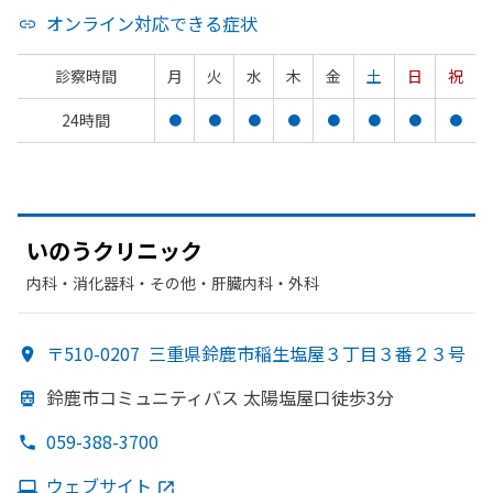
オンライン対応できる症状
診察時間
月
火
水
木
金
土
日
祝
24時間
●
●
●
●
●
●
●
●
いのうクリニック
内科・​消化器科・​その他・​肝臓内科・外科
〒510-0207
三重県鈴鹿市稲生塩屋３丁目３番２３号
鈴鹿市コミュニティバス 太陽塩屋口徒歩3分
059-388-3700
ウェブサイト