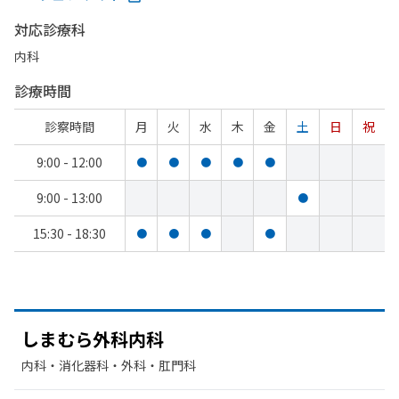
対応診療科
内科
診療時間
診察時間
月
火
水
木
金
土
日
祝
9:00 - 12:00
●
●
●
●
●
9:00 - 13:00
●
15:30 - 18:30
●
●
●
●
しまむら
外科内科
内科・​消化器科・​外科・​肛門科