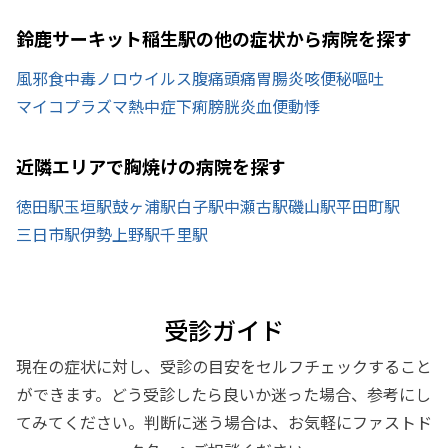
鈴鹿サーキット稲生駅の他の症状から病院を探す
風邪
食中毒
ノロウイルス
腹痛
頭痛
胃腸炎
咳
便秘
嘔吐
マイコプラズマ
熱中症
下痢
膀胱炎
血便
動悸
近隣エリアで胸焼けの病院を探す
徳田駅
玉垣駅
鼓ヶ浦駅
白子駅
中瀬古駅
磯山駅
平田町駅
三日市駅
伊勢上野駅
千里駅
受診ガイド
現在の症状に対し、受診の目安をセルフチェックすること
ができます。どう受診したら良いか迷った場合、参考にし
てみてください。判断に迷う場合は、お気軽にファストド