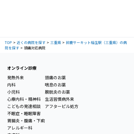
TOP
近くの病院を探す
三重県
鈴鹿サーキット稲生駅（三重県）の病
院を探す
頭痛対応病院
オンライン診療
発熱外来
頭痛のお薬
内科
喘息のお薬
小児科
膀胱炎のお薬
心療内科・精神科
生活習慣病外来
こどもの発達相談
アフターピル処方
不眠症・睡眠障害
胃腸炎・腹痛・下痢
アレルギー科