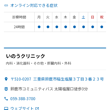
オンライン対応できる症状
診察時間
月
火
水
木
金
土
日
祝
24時間
●
●
●
●
●
●
●
●
いのうクリニック
内科・​消化器科・​その他・​肝臓内科・外科
〒510-0207
三重県鈴鹿市稲生塩屋３丁目３番２３号
鈴鹿市コミュニティバス 太陽塩屋口徒歩3分
059-388-3700
ウェブサイト