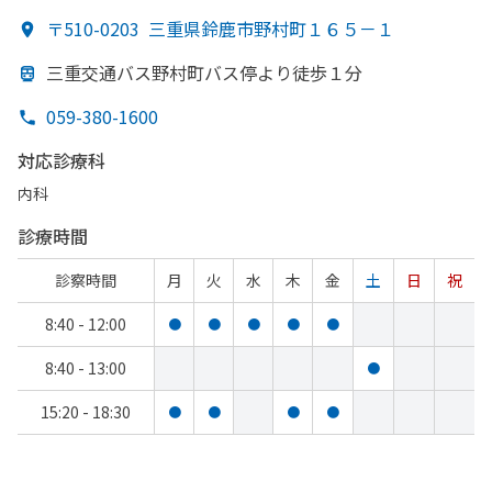
〒510-0203
三重県鈴鹿市野村町１６５－１
三重交通バス野村町バス停より
徒歩１分
059-380-1600
対応診療科
内科
診療時間
診察時間
月
火
水
木
金
土
日
祝
8:40 - 12:00
●
●
●
●
●
8:40 - 13:00
●
15:20 - 18:30
●
●
●
●