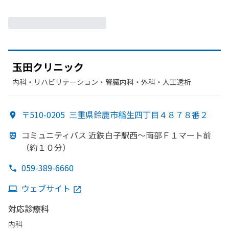
玉田クリニック
内科・​リハビリテーション・​腎臓内科・外科・​人工透析
〒510-0205
三重県鈴鹿市稲生四丁目４８７８番２
コミュニティバス 近鉄白子駅西～南部
Ｆ１マート前
（約１０分）
059-389-6660
ウェブサイト
対応診療科
内科