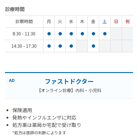
診療時間
診察時間
月
火
水
木
金
土
日
祝
8:30 - 11:30
●
●
●
●
●
●
14:30 - 17:30
●
●
●
●
ファストドクター
AD
【オンライン診療】内科・小児科
保険適用
発熱やインフルエンザに対応
処方薬は薬局か宅配で受け取り
*処方は医師の判断によります