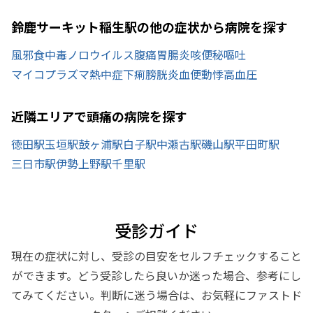
鈴鹿サーキット稲生駅の他の症状から病院を探す
風邪
食中毒
ノロウイルス
腹痛
胃腸炎
咳
便秘
嘔吐
マイコプラズマ
熱中症
下痢
膀胱炎
血便
動悸
高血圧
近隣エリアで頭痛の病院を探す
徳田駅
玉垣駅
鼓ヶ浦駅
白子駅
中瀬古駅
磯山駅
平田町駅
三日市駅
伊勢上野駅
千里駅
受診ガイド
現在の症状に対し、受診の目安をセルフチェックすること
ができます。どう受診したら良いか迷った場合、参考にし
てみてください。判断に迷う場合は、お気軽にファストド