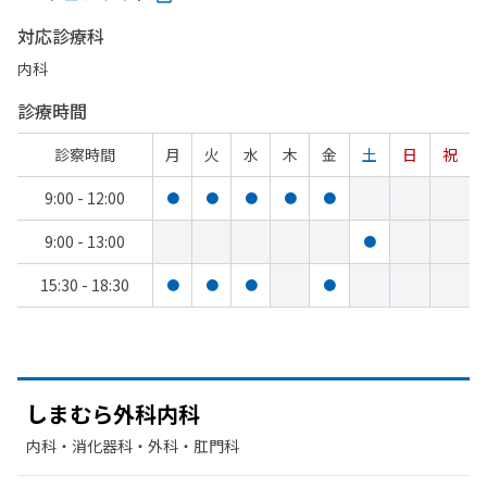
対応診療科
内科
診療時間
診察時間
月
火
水
木
金
土
日
祝
9:00 - 12:00
●
●
●
●
●
9:00 - 13:00
●
15:30 - 18:30
●
●
●
●
しまむら
外科内科
内科・​消化器科・​外科・​肛門科