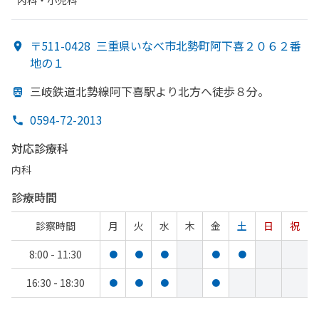
内科・​小児科
〒511-0428
三重県いなべ市北勢町阿下喜２０６２番
地の１
三岐鉄道北勢線阿下喜駅より
北方
へ
徒歩８分。
0594-72-2013
対応診療科
内科
診療時間
診察時間
月
火
水
木
金
土
日
祝
8:00 - 11:30
●
●
●
●
●
16:30 - 18:30
●
●
●
●