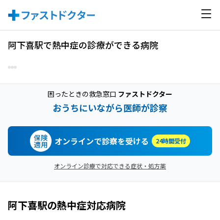
阿下喜駅で熱中症の診療ができる病院
困ったときの救急窓口
ファストドクター
おうちにいながら医師が診察
保険
オンラインで診察を受ける
24時間受付
適用
オンライン診療で対応できる症状・処方薬
阿下喜駅
の
熱中症
対応病院