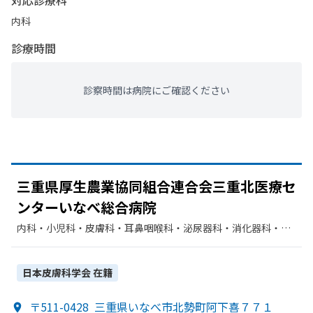
対応診療科
内科
診療時間
診察時間は病院にご確認ください
三重県厚生農業協同組合連合会三重北医療セ
ンターい
なべ総合病院
内科・​小児科・​皮膚科・​耳鼻咽喉科・​泌尿器科・​消化器科・​呼
吸器内科・​外科・​整形外科・​眼科・​神経内科・​産婦人科・​脳神
経外科・​リウマチ科・​放射線科・​麻酔科・​リハビリテーショ
ン・​呼吸器外科・​循環器科・​肛門科・​血液内科・​糖尿病内科・​
日本皮膚科学会
在籍
内分泌科
〒511-0428
三重県いなべ市北勢町阿下喜７７１