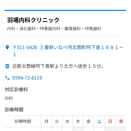
羽場内科クリニック
内科・​消化器科・​呼吸器内科・​循環器科・​呼吸器科
〒511-0428
三重県いなべ市北勢町阿下喜１８８１ー
１
近鉄北勢線阿下喜駅より
北方
へ
徒歩１５分。
0594-72-6119
対応診療科
内科
診療時間
診察時間
月
火
水
木
金
土
日
祝