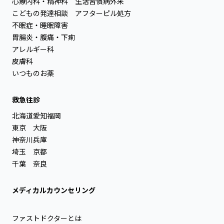
心療内科・精神科
生活習慣病外来
こどもの発達相談
アフターピル処方
不眠症・睡眠障害
胃腸炎・腹痛・下痢
アレルギー科
皮膚科
いつものお薬
救急往診
北海道
愛知
福岡
東京
大阪
神奈川
兵庫
埼玉
京都
千葉
奈良
メディカルカウンセリング
ファストドクターとは