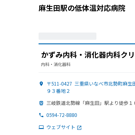
麻生田駅
の
低体温
対応病院
かずみ内科・消化器内科クリ
内科・​消化器科
〒511-0427
三重県いなべ市北勢町麻生
９３番地２
三岐鉄道北勢線
「麻生田」
駅より
徒歩１
0594-72-8880
ウェブサイト