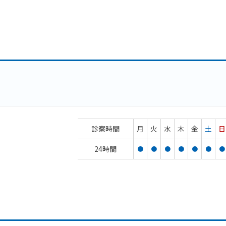
診察時間
月
火
水
木
金
土
日
24時間
●
●
●
●
●
●
●