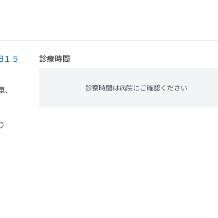
田１５
診療時間
診察時間は病院にご確認ください
車、
り