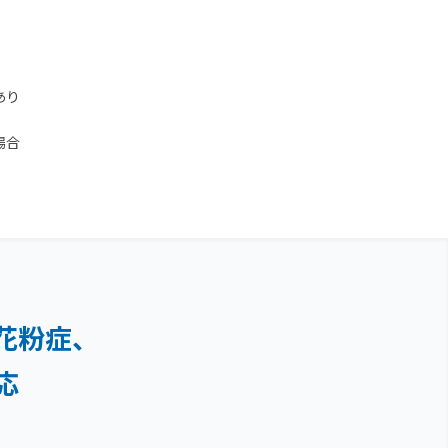
あり
場合
花粉症、
応