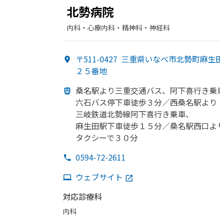
北勢病院
内科・​心療内科・​精神科・神経科
〒511-0427
三重県いなべ市北勢町麻生
２５番地
桑名駅より
三重交通バス、
阿下喜
行き乗
六石バス停下車徒歩３分／西桑名駅より
三岐鉄道北勢線阿下喜
行き乗車、
麻生田駅下車徒歩１５分／桑名駅西口よ
タクシーで
３０分
0594-72-2611
ウェブサイト
対応診療科
内科