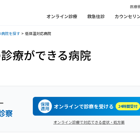
医療
オンライン診療
救急往診
カウンセリ
の病院を探す
低体温対応病院
の診療ができる病院
ー
保険
オンラインで診察を受ける
24時間受付
適用
診察
オンライン診療で対応できる症状・処方薬