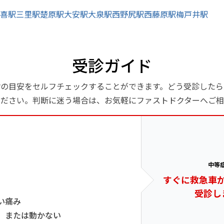
喜駅
三里駅
楚原駅
大安駅
大泉駅
西野尻駅
西藤原駅
梅戸井駅
受診ガイド
診の目安をセルフチェックすることができます。どう受診したら
ください。判断に迷う場合は、お気軽にファストドクターへご相
中等
すぐに救急車
受診し
い痛み
、または動かない