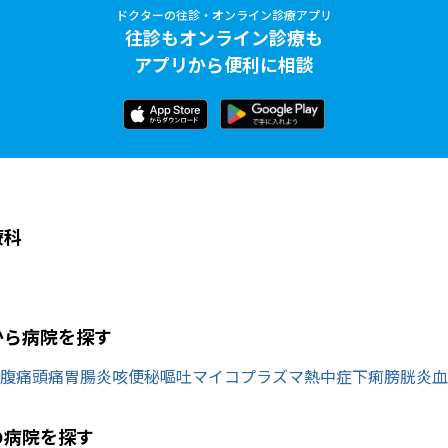
ドクターの往診・オンライン診療アプリ
往診もオンライン診療も
アプリから便利に相談
療科
から病院を探す
腹痛
頭痛
胃腸炎
咳
便秘
嘔吐
マイコプラズマ
熱中症
下痢
膀胱炎
血
の病院を探す