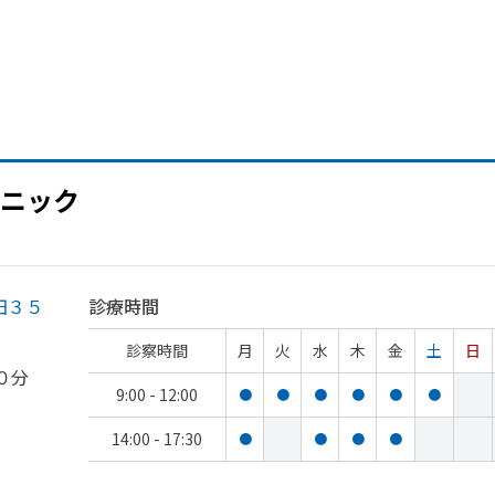
ニック
田３５
診療時間
診察時間
月
火
水
木
金
土
日
０分
9:00 - 12:00
●
●
●
●
●
●
14:00 - 17:30
●
●
●
●