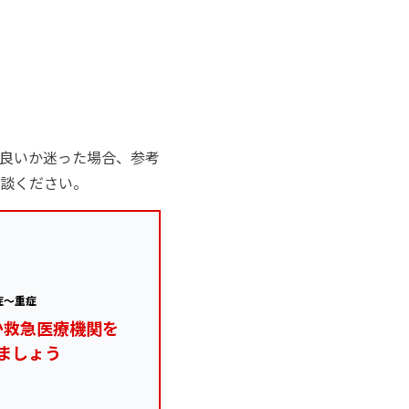
良いか迷った場合、参考
談ください。
症～重症
か救急医療機関を
ましょう