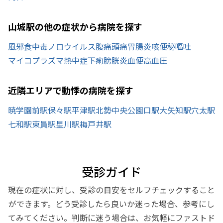
山城駅の他の症状から病院を探す
風邪
食中毒
ノロウイルス
腹痛
頭痛
胃腸炎
咳
便秘
嘔吐
マイコプラズマ
熱中症
下痢
膀胱炎
血便
高血圧
近隣エリアで動悸の病院を探す
暁学園前駅
保々駅
平津駅
北勢中央公園口駅
大矢知駅
穴太駅
七和駅
東員駅
星川駅
梅戸井駅
受診ガイド
現在の症状に対し、受診の目安をセルフチェックすること
ができます。どう受診したら良いか迷った場合、参考にし
てみてください。判断に迷う場合は、お気軽にファストド