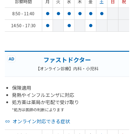
診察時間
月
火
水
木
金
土
日
祝
8:50 - 11:40
●
●
●
●
●
●
14:50 - 17:30
●
●
●
ファストドクター
AD
【オンライン診療】内科・小児科
保険適用
発熱やインフルエンザに対応
処方薬は薬局か宅配で受け取り
*処方は医師の判断によります
オンライン対応できる症状