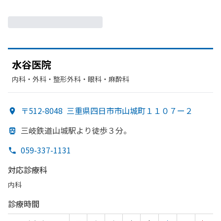
水谷医
院
内科・​外科・​整形外科・​眼科・​麻酔科
〒512-8048
三重県四日市市山城町１１０７ー２
三岐鉄道山城駅より
徒歩３分。
059-337-1131
対応診療科
内科
診療時間