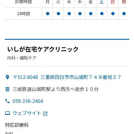
診察時間
月
火
水
木
金
土
日
祝
24時間
●
●
●
●
●
●
●
●
いしが
在宅ケアクリニック
内科・​緩和ケア
〒512-8048
三重県四日市市山城町７４９番地３７
三岐鉄道山城町駅より
西方
へ
徒歩１０分
059-336-2404
ウェブサイト
対応診療科
内科