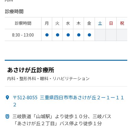
診療時間
診察時間
月
火
水
木
金
土
日
祝
8:30 - 13:00
●
●
●
●
●
あさけが
丘診療所
内科・​整形外科・​眼科・​リハビリテーション
〒512-8055
三重県四日市市あさけが丘２ー１ー１１
２
三岐鉄道
「山城駅」より
徒歩１０分、
三岐バス
「あさけが
丘２丁目」バス停より
徒歩１分