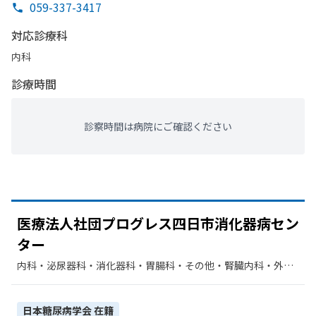
059-337-3417
対応診療科
内科
診療時間
診察時間は病院にご確認ください
医療法人社団プログレス四日市消化器病セン
ター
内科・​泌尿器科・​消化器科・​胃腸科・​その他・​腎臓内科・外
科・​眼科・​整形外科・​リハビリテーション・​肝臓内科・外科・​
人工透析・​内分泌科・​糖尿病内科
日本糖尿病学会
在籍