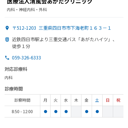
医療法人清風会あが
たクリニック
内科・​神経内科・​外科
〒512-1203
三重県四日市市下海老町１６３－１
近鉄四日市駅より
三重交通バス「あが
た
ハイツ」、
徒歩１分
059-326-6333
対応診療科
内科
診療時間
診察時間
月
火
水
木
金
土
日
祝
8:50 - 12:00
●
●
●
●
●