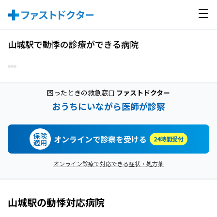
山城駅で動悸の診療ができる病院
困ったときの救急窓口
ファストドクター
おうちにいながら医師が診察
保険
オンラインで診察を受ける
24時間受付
適用
オンライン診療で対応できる症状・処方薬
山城駅
の
動悸
対応病院