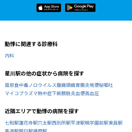
動悸に関連する診療科
内科
星川駅の他の症状から病院を探す
風邪
食中毒
ノロウイルス
腹痛
頭痛
胃腸炎
咳
便秘
嘔吐
マイコプラズマ
熱中症
下痢
膀胱炎
血便
高血圧
近隣エリアで動悸の病院を探す
七和駅
蓮花寺駅
穴太駅
西別所駅
平津駅
暁学園前駅
東員駅
馬道駅
朝日駅
播磨駅