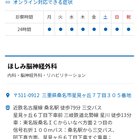
オンライン対応できる症状
診察時間
月
火
水
木
金
土
日
祝
24時間
●
●
●
●
●
●
●
●
ほしみ脳神経外科
内科・​脳神経外科・​リハビリテーション
〒511-0912
三重県桑名市星見ヶ丘７丁目３０５番地
近鉄名古屋線 桑名駅 徒歩79分 三交バス
星見ヶ丘６丁目下車前 三岐鉄道北勢線 星川 徒歩13分
車：東名阪桑名ＩＣからいなべ方
面
２つ目の
信号右折１００ｍ
バス：桑名駅から
三交バス、
阿下喜方
面、
星見ヶ丘６丁目下車すぐ
電車：