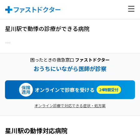
星川駅で動悸の診療ができる病院
困ったときの救急窓口
ファストドクター
おうちにいながら医師が診察
保険
オンラインで診察を受ける
24時間受付
適用
オンライン診療で対応できる症状・処方薬
星川駅
の
動悸
対応病院