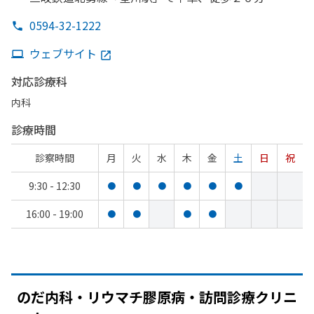
0594-32-1222
ウェブサイト
対応診療科
内科
診療時間
診察時間
月
火
水
木
金
土
日
祝
9:30 - 12:30
●
●
●
●
●
●
16:00 - 19:00
●
●
●
●
のだ内科・リウマチ膠原病・訪問診療クリニ