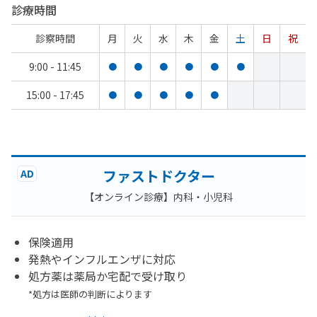
診療時間
診察時間
月
火
水
木
金
土
日
祝
9:00 - 11:45
●
●
●
●
●
●
15:00 - 17:45
●
●
●
●
●
ファストドクター
AD
【オンライン診療】内科・小児科
保険適用
発熱やインフルエンザに対応
処方薬は薬局か宅配で受け取り
*処方は医師の判断によります