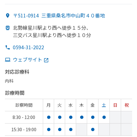
〒511-0914
三重県桑名市中山町４０番地
北勢線星川駅より
西へ
徒歩１５分、
三交バス星川駅より
西へ
徒歩１０分
0594-31-2022
ウェブサイト
対応診療科
内科
診療時間
診察時間
月
火
水
木
金
土
日
祝
8:30 - 12:00
●
●
●
●
●
●
15:30 - 19:00
●
●
●
●