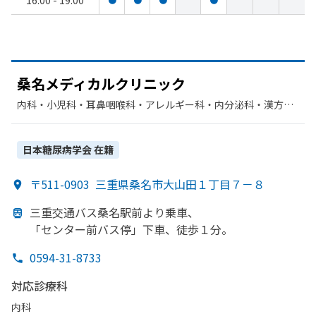
16:00 - 19:00
桑名メディカルクリニック
内科・​小児科・​耳鼻咽喉科・​アレルギー科・​内分泌科・​漢方内
科・​糖尿病内科
日本糖尿病学会
在籍
〒511-0903
三重県桑名市大山田１丁目７－８
三重交通バス桑名駅前より
乗車、
「センター前バス停」
下車、
徒歩１分。
0594-31-8733
対応診療科
内科