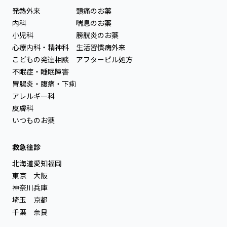
発熱外来
頭痛のお薬
内科
喘息のお薬
小児科
膀胱炎のお薬
心療内科・精神科
生活習慣病外来
こどもの発達相談
アフターピル処方
不眠症・睡眠障害
胃腸炎・腹痛・下痢
アレルギー科
皮膚科
いつものお薬
救急往診
北海道
愛知
福岡
東京
大阪
神奈川
兵庫
埼玉
京都
千葉
奈良