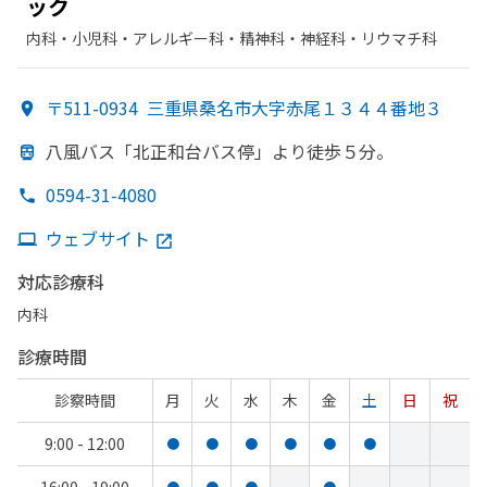
ック
内科・​小児科・​アレルギー科・​精神科・神経科・​リウマチ科
〒511-0934
三重県桑名市大字赤尾１３４４番地３
八風バス「北正和台バス停」より
徒歩５分。
0594-31-4080
ウェブサイト
対応診療科
内科
診療時間
診察時間
月
火
水
木
金
土
日
祝
9:00 - 12:00
●
●
●
●
●
●
●
●
●
●