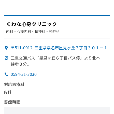
くわな
心身クリニック
内科・​心療内科・​精神科・神経科
〒511-0912
三重県桑名市星見ヶ丘７丁目３０１－１
三重交通バス「星見ヶ丘６丁目バス停」より
北へ
徒歩３分。
0594-31-3030
対応診療科
内科
診療時間