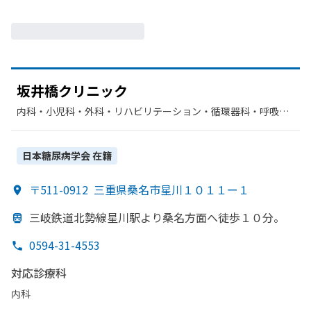
坂井橋クリニック
内科・​小児科・​外科・​リハビリテーション・​循環器科・​呼吸器
科・​糖尿病内科・​リウマチ科
日本糖尿病学会
在籍
〒511-0912
三重県桑名市星川１０１１ー１
三岐鉄道北勢線星川駅より
桑名方
面へ
徒歩１０分。
0594-31-4553
対応診療科
内科