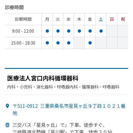
診療時間
診察時間
月
火
水
木
金
土
日
祝
9:00 - 12:00
●
●
●
●
●
●
15:00 - 18:30
●
●
●
●
医療法人宮口内科循環器科
内科・​小児科・​消化器科・​呼吸器内科・​循環器科・​呼吸器科
〒511-0912
三重県桑名市星見ヶ丘９丁目１０２１番
地
三交バス「星見ヶ丘」で」下車、
徒歩すぐ、
三岐鉄道北勢線
「星川駅」で
下車、
徒歩２０分