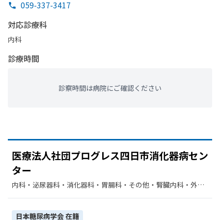
059-337-3417
対応診療科
内科
診療時間
診察時間は病院にご確認ください
医療法人社団プログレス四日市消化器病セン
ター
内科・​泌尿器科・​消化器科・​胃腸科・​その他・​腎臓内科・外
科・​眼科・​整形外科・​リハビリテーション・​肝臓内科・外科・​
人工透析・​内分泌科・​糖尿病内科
日本糖尿病学会
在籍