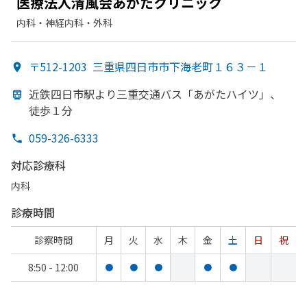
医療法人清風会あが
たクリニック
内科・​神経内科・​外科
〒512-1203
三重県四日市市下海老町１６３－１
近鉄四日市駅より
三重交通バス「あが
た
ハイツ」、
徒歩１分
059-326-6333
対応診療科
内科
診療時間
診察時間
月
火
水
木
金
土
日
祝
8:50 - 12:00
●
●
●
●
●