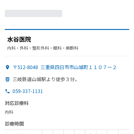
水谷医
院
内科・​外科・​整形外科・​眼科・​麻酔科
〒512-8048
三重県四日市市山城町１１０７ー２
三岐鉄道山城駅より
徒歩３分。
059-337-1131
対応診療科
内科
診療時間