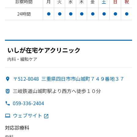
診察時間
月
火
水
木
金
土
日
祝
24時間
●
●
●
●
●
●
●
●
いしが
在宅ケアクリニック
内科・​緩和ケア
〒512-8048
三重県四日市市山城町７４９番地３７
三岐鉄道山城町駅より
西方
へ
徒歩１０分
059-336-2404
ウェブサイト
対応診療科
内科