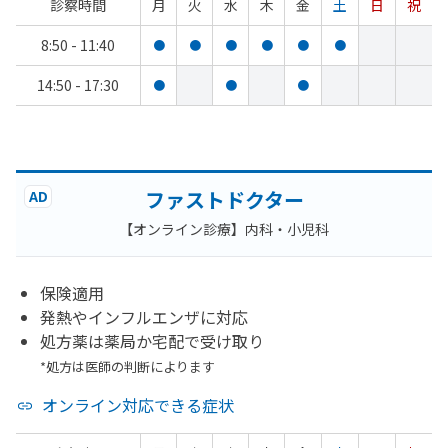
診察時間
月
火
水
木
金
土
日
祝
8:50 - 11:40
●
●
●
●
●
●
14:50 - 17:30
●
●
●
ファストドクター
AD
【オンライン診療】内科・小児科
保険適用
発熱やインフルエンザに対応
処方薬は薬局か宅配で受け取り
*処方は医師の判断によります
オンライン対応できる症状