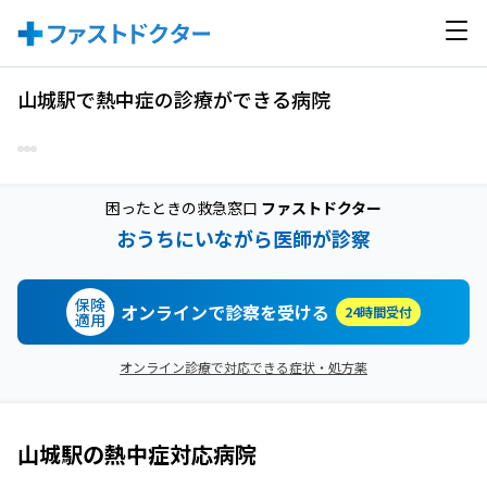
山城駅で熱中症の診療ができる病院
困ったときの救急窓口
ファストドクター
おうちにいながら医師が診察
保険
オンラインで診察を受ける
24時間受付
適用
オンライン診療で対応できる症状・処方薬
山城駅
の
熱中症
対応病院