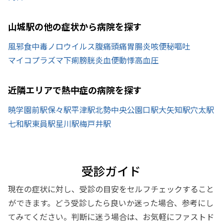
山城駅の他の症状から病院を探す
風邪
食中毒
ノロウイルス
腹痛
頭痛
胃腸炎
咳
便秘
嘔吐
マイコプラズマ
下痢
膀胱炎
血便
動悸
高血圧
近隣エリアで熱中症の病院を探す
暁学園前駅
保々駅
平津駅
北勢中央公園口駅
大矢知駅
穴太駅
七和駅
東員駅
星川駅
梅戸井駅
受診ガイド
現在の症状に対し、受診の目安をセルフチェックすること
ができます。どう受診したら良いか迷った場合、参考にし
てみてください。判断に迷う場合は、お気軽にファストド