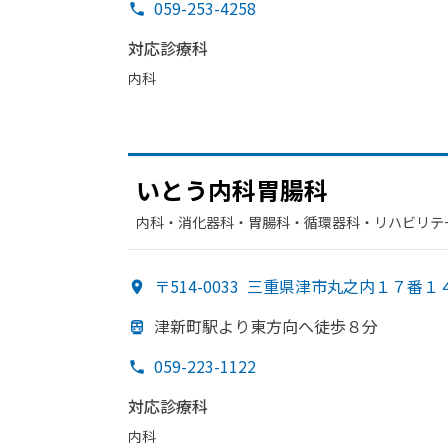
059-253-4258
対応診療科
内科
いとう
内科胃腸科
内科・​消化器科・​胃腸科・​循環器科・​リハビリ
〒514-0033
三重県津市丸之内１７番１
津新町駅より
東方
向へ
徒歩８分
059-223-1122
対応診療科
内科