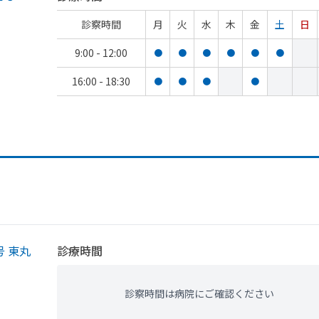
診察時間
月
火
水
木
金
土
日
9:00 - 12:00
●
●
●
●
●
●
16:00 - 18:30
●
●
●
●
 東丸
診療時間
診察時間は病院にご確認ください