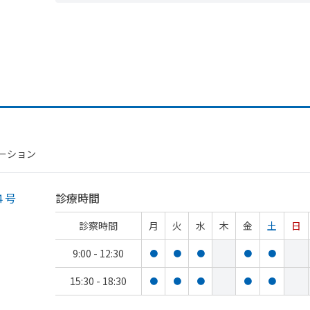
テーション
４号
診療時間
診察時間
月
火
水
木
金
土
日
9:00 - 12:30
●
●
●
●
●
15:30 - 18:30
●
●
●
●
●