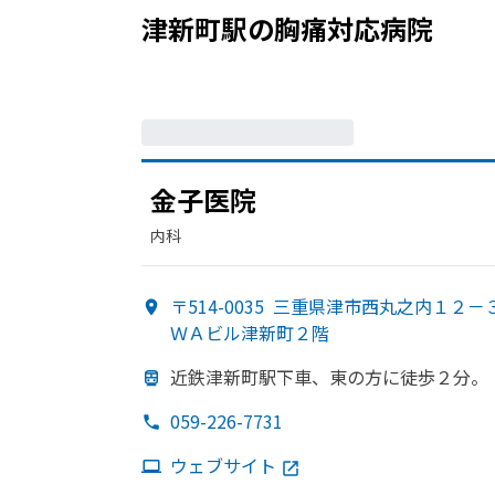
津新町駅
の
胸痛
対応病院
金子医院
内科
〒514-0035
三重県津市西丸之内１２－３
ＷＡビル津新町２階
近鉄津新町駅下車、
東の
方に
徒歩２分。
059-226-7731
ウェブサイト