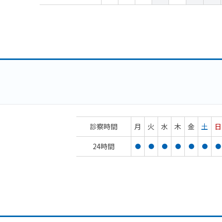
診察時間
月
火
水
木
金
土
日
24時間
●
●
●
●
●
●
●