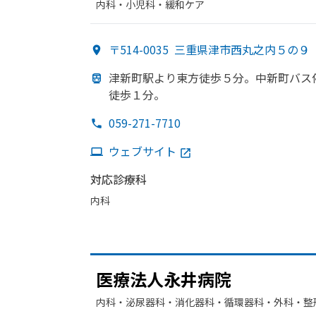
内科・​小児科・​緩和ケア
〒514-0035
三重県津市西丸之内５の９
津新町駅より
東方
徒歩５分。
中新町バス
徒歩１分。
059-271-7710
ウェブサイト
対応診療科
内科
医療法人永井病院
内科・​泌尿器科・​消化器科・​循環器科・​外科・​