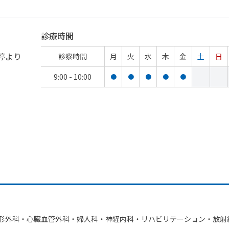
診療時間
停より
診察時間
月
火
水
木
金
土
日
9:00 - 10:00
●
●
●
●
●
整形外科・​心臓血管外科・​婦人科・​神経内科・​リハビリテーション・​放射