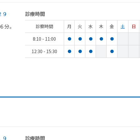
科・​麻酔科
２９
診療時間
６分。
診察時間
月
火
水
木
金
土
日
8:10 - 11:00
●
●
●
●
●
12:30 - 15:30
●
●
●
●
１９
診療時間