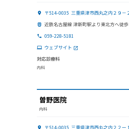
科・​救急科・​腎臓内科・外科・​形成外科・​乳腺外
〒514-0035
三重県津市西丸之内２９－
近鉄名古屋線 津新町駅より
東北方
へ
徒歩
059-228-5181
ウェブサイト
対応診療科
内科
曽野医院
内科
〒514-0035
三重県津市西丸之内２２ー