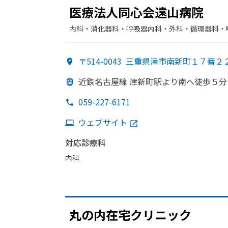
医療法人同心会遠山病院
内科・​消化器科・​呼吸器内科・​外科・​循環器科・
〒514-0043
三重県津市南新町１７番２
近鉄名古屋線 津新町駅より
南へ
徒歩５分
059-227-6171
ウェブサイト
対応診療科
内科
丸の
内在宅クリニック