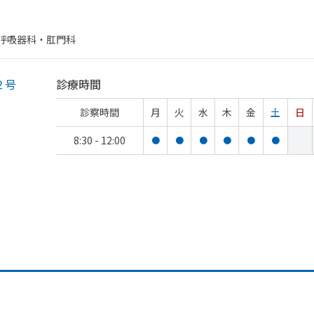
​呼吸器科・​肛門科
２号
診療時間
診察時間
月
火
水
木
金
土
日
8:30 - 12:00
●
●
●
●
●
●