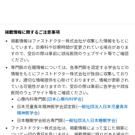
掲載情報に関するご注意事項
掲載情報はファストドクター株式会社が収集した情報をもとに
しています。診療科や診察時間が変更されている場合がありま
すので、受診の際は事前に該当医院のウェブサイト等でご確認
ください。
専門医の在籍情報については、各専門医を認定する学会などの
情報をもとにファストドクター株式会社が独自に収集しており
ます。適切な情報提供を心掛けておりますが、情報が更新され
ている可能性がありますので、受診の際は事前に各学会や該当
医院のウェブサイト等をご確認ください。
心療内科専門医(
日本心療内科学会
)
日本児童青年精神医学会認定医(
一般社団法人日本児童青年
精神医学会
)
日本睡眠学会総合専門医(
一般社団法人日本睡眠学会
)
ファストドクター株式会社は、掲載情報によって生じた損害に
ついて一切の責任を負いません。掲載情報に誤りがある場合な