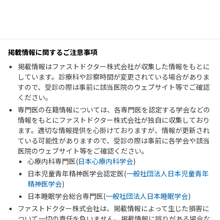
掲載情報に関するご注意事項
掲載情報はファストドクター株式会社が収集した情報をもとに
しています。診療科や診察時間が変更されている場合がありま
すので、受診の際は事前に該当医院のウェブサイト等でご確認
ください。
専門医の在籍情報については、各専門医を認定する学会などの
情報をもとにファストドクター株式会社が独自に収集しており
ます。適切な情報提供を心掛けておりますが、情報が更新され
ている可能性がありますので、受診の際は事前に各学会や該当
医院のウェブサイト等をご確認ください。
心療内科専門医(
日本心療内科学会
)
日本児童青年精神医学会認定医(
一般社団法人日本児童青年
精神医学会
)
日本睡眠学会総合専門医(
一般社団法人日本睡眠学会
)
ファストドクター株式会社は、掲載情報によって生じた損害に
ついて一切の責任を負いません。掲載情報に誤りがある場合な