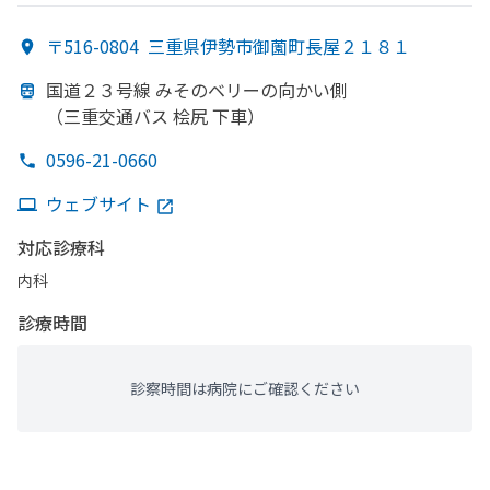
〒516-0804
三重県伊勢市御薗町長屋２１８１
国道２３号線 み
その
ベリーの
向かい
側
（三重交通バス 桧尻 下車）
0596-21-0660
ウェブサイト
対応診療科
内科
診療時間
診察時間は病院にご確認ください