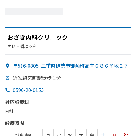
おざき内科クリニック
内科・​循環器科
〒516-0805
三重県伊勢市御薗町高向６８６番地２７
近鉄線宮町駅徒歩１分
0596-20-0155
対応診療科
内科
診療時間
診察時間
月
火
水
木
金
土
日
祝