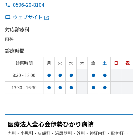
0596-20-8104
ウェブサイト
対応診療科
内科
診療時間
診察時間
月
火
水
木
金
土
日
祝
8:30 - 12:00
●
●
●
●
●
13:30 - 16:30
●
●
●
●
●
医療法人全心
会伊勢
ひかり病院
内科・​小児科・​皮膚科・​泌尿器科・​外科・​神経内科・​脳神経外