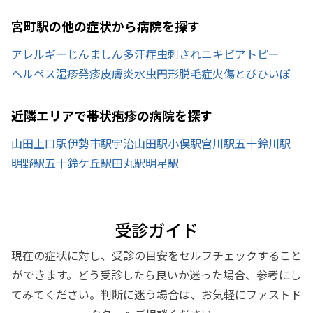
宮町駅の他の症状から病院を探す
アレルギー
じんましん
多汗症
虫刺され
ニキビ
アトピー
ヘルペス
湿疹
発疹
皮膚炎
水虫
円形脱毛症
火傷
とびひ
いぼ
近隣エリアで帯状疱疹の病院を探す
山田上口駅
伊勢市駅
宇治山田駅
小俣駅
宮川駅
五十鈴川駅
明野駅
五十鈴ケ丘駅
田丸駅
明星駅
受診ガイド
現在の症状に対し、受診の目安をセルフチェックすること
ができます。どう受診したら良いか迷った場合、参考にし
てみてください。判断に迷う場合は、お気軽にファストド