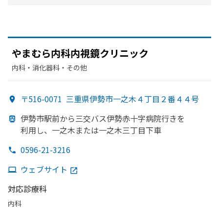
やまむら
内科内視鏡クリニック
内科・​消化器科・​その他
〒516-0071
三重県伊勢市一之木４丁目２番４４号
伊勢市駅前から
三交バス伊勢赤十字病院行きを
利用し、
一之木または
一之木三丁目下車
0596-21-3216
ウェブサイト
対応診療科
内科