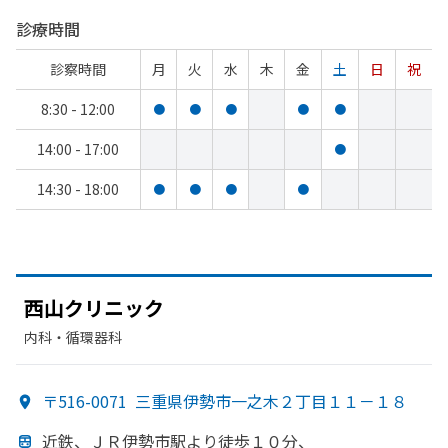
診療時間
診察時間
月
火
水
木
金
土
日
祝
8:30 - 12:00
●
●
●
●
●
14:00 - 17:00
●
14:30 - 18:00
●
●
●
●
西山クリニック
内科・​循環器科
〒516-0071
三重県伊勢市一之木２丁目１１－１８
近鉄、
ＪＲ伊勢市駅より
徒歩１０分、