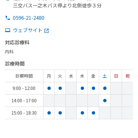
三交バス一之木バス停より
北側徒歩３分
0596-21-2480
ウェブサイト
対応診療科
内科
診療時間
診察時間
月
火
水
木
金
土
日
祝
9:00 - 12:00
●
●
●
●
●
14:00 - 17:00
●
15:00 - 18:30
●
●
●
●