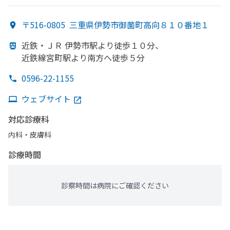
科・​整形外科・​形成外科・​婦人科・​放射線科・​リハビリテーシ
ョン
〒516-0805
三重県伊勢市御薗町高向８１０番地１
近鉄・ＪＲ 伊勢市駅より
徒歩１０分、
近鉄線宮町駅より
南方
へ
徒歩５分
0596-22-1155
ウェブサイト
対応診療科
内科・​皮膚科
診療時間
診察時間は病院にご確認ください