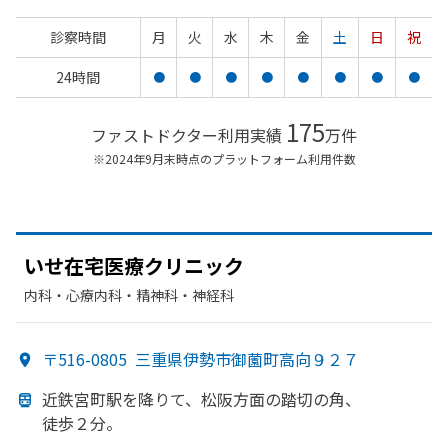
診察時間
月
火
水
木
金
土
日
祝
24時間
●
●
●
●
●
●
●
●
175
ファストドクター利用実績
万件
※2024年9月末時点のプラットフォーム利用件数
いせ在宅医療クリニック
内科・​心療内科・​精神科・神経科
〒516-0805
三重県伊勢市御薗町高向９２７
近鉄宮町駅を
降りて、
松阪方
面の
踏切の
角、
徒歩２分。