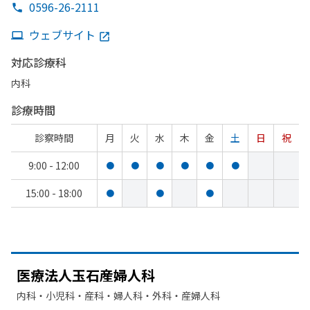
0596-26-2111
ウェブサイト
対応診療科
内科
診療時間
診察時間
月
火
水
木
金
土
日
祝
9:00 - 12:00
●
●
●
●
●
●
15:00 - 18:00
●
●
●
医療法人玉石産婦人科
内科・​小児科・​産科・​婦人科・​外科・​産婦人科