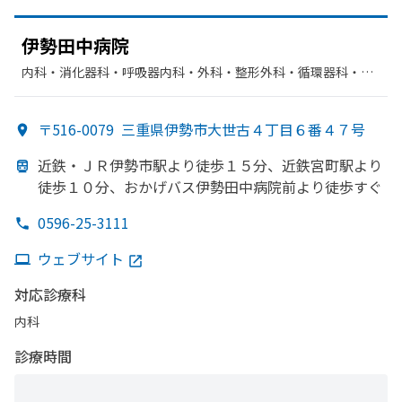
伊勢田中病院
内科・​消化器科・​呼吸器内科・​外科・​整形外科・​循環器科・​腎
臓内科・外科
〒516-0079
三重県伊勢市大世古４丁目６番４７号
近鉄・ＪＲ伊勢市駅より
徒歩１５分、
近鉄宮町駅より
徒歩１０分、
おかげバス伊勢田中病院前より
徒歩すぐ
0596-25-3111
ウェブサイト
対応診療科
内科
診療時間