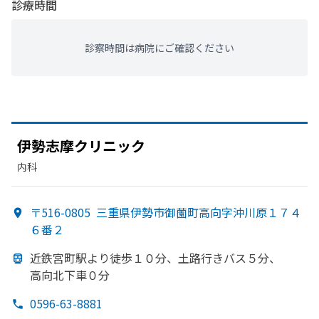
診療時間
診察時間は病院にご確認ください
伊勢志摩クリニック
内科
〒516-0805
三重県伊勢市御薗町高向字沖川原１７４
６番２
近鉄宮町駅より
徒歩１０分、
土路行きバス５分、
高向北下車０分
0596-63-8881