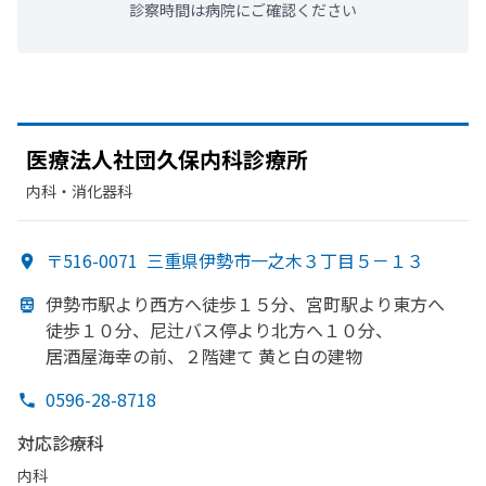
診察時間は病院にご確認ください
医療法人社団久保内科診療所
内科・​消化器科
〒516-0071
三重県伊勢市一之木３丁目５－１３
伊勢市駅より
西方
へ
徒歩１５分、
宮町駅より
東方
へ
徒歩１０分、
尼辻バス停より
北方
へ
１０分、
居酒屋海幸の
前、
２階建て
黄と
白の
建物
0596-28-8718
対応診療科
内科