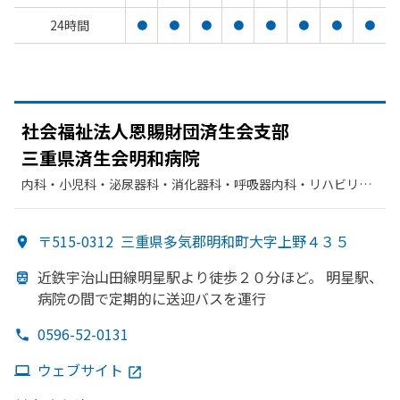
24時間
●
●
●
●
●
●
●
●
社会福祉法人恩賜財団済生会支部
三重県済生会明和病院
内科・​小児科・​泌尿器科・​消化器科・​呼吸器内科・​リハビリテ
ーション・​整形外科・​神経内科・​眼科・​脳神経外科・​外科
〒515-0312
三重県多気郡明和町大字上野４３５
近鉄宇治山田線明星駅より
徒歩２０分ほど。
明星駅、
病院の
間で
定期的に
送迎バスを
運行
0596-52-0131
ウェブサイト