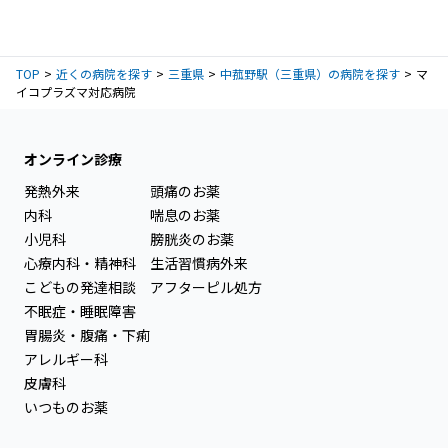
TOP
近くの病院を探す
三重県
中菰野駅（三重県）の病院を探す
マ
イコプラズマ対応病院
オンライン診療
発熱外来
頭痛のお薬
内科
喘息のお薬
小児科
膀胱炎のお薬
心療内科・精神科
生活習慣病外来
こどもの発達相談
アフターピル処方
不眠症・睡眠障害
胃腸炎・腹痛・下痢
アレルギー科
皮膚科
いつものお薬