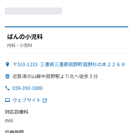
ばんの
小児科
内科・​小児科
〒510-1233
三重県三重郡菰野町菰野杉の本２２６８
近鉄湯の
山線中菰野駅より
北へ
徒歩３分
059-393-3000
ウェブサイト
対応診療科
内科
診療時間