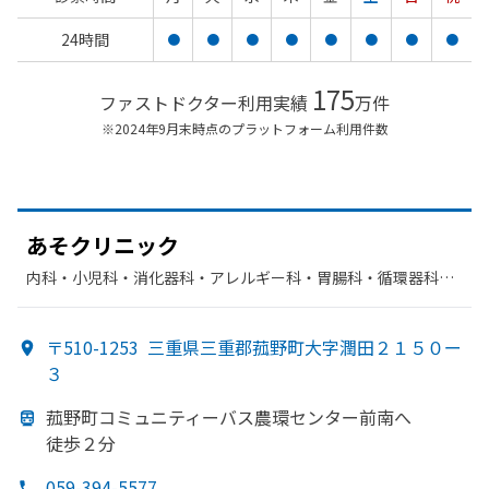
24時間
●
●
●
●
●
●
●
●
175
ファストドクター利用実績
万件
※2024年9月末時点のプラットフォーム利用件数
あ
そクリニック
内科・​小児科・​消化器科・​アレルギー科・​胃腸科・​循環器科・​
リハビリテーション
〒510-1253
三重県三重郡菰野町大字潤田２１５０ー
３
菰野町コミュニティーバス農環センター前南へ
徒歩２分
059-394-5577