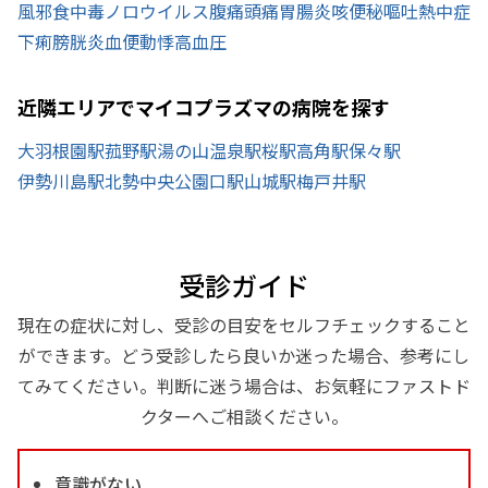
風邪
食中毒
ノロウイルス
腹痛
頭痛
胃腸炎
咳
便秘
嘔吐
熱中症
下痢
膀胱炎
血便
動悸
高血圧
近隣エリアでマイコプラズマの病院を探す
大羽根園駅
菰野駅
湯の山温泉駅
桜駅
高角駅
保々駅
伊勢川島駅
北勢中央公園口駅
山城駅
梅戸井駅
受診ガイド
現在の症状に対し、受診の目安をセルフチェックすること
ができます。どう受診したら良いか迷った場合、参考にし
てみてください。判断に迷う場合は、お気軽にファストド
クターへご相談ください。
意識がない