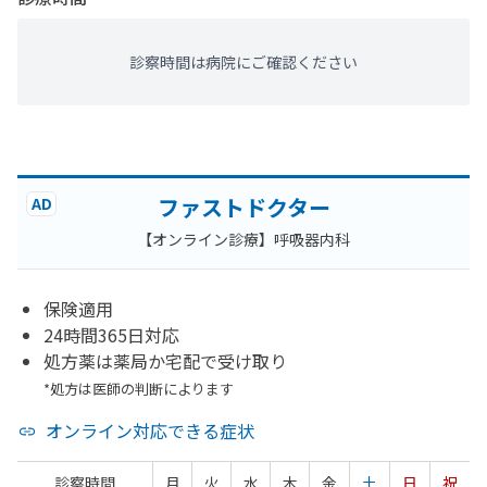
診察時間は病院にご確認ください
ファストドクター
AD
【オンライン診療】呼吸器内科
保険適用
24時間365日対応
処方薬は薬局か宅配で受け取り
*処方は医師の判断によります
オンライン対応できる症状
診察時間
月
火
水
木
金
土
日
祝