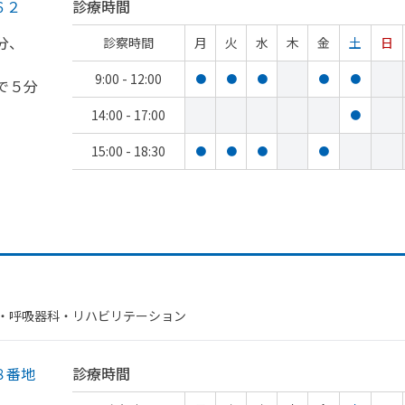
６２
診療時間
分、
診察時間
月
火
水
木
金
土
日
、
9:00 - 12:00
●
●
●
●
●
で
５分
14:00 - 17:00
●
15:00 - 18:30
●
●
●
●
科・​呼吸器科・​リハビリテーション
８番地
診療時間