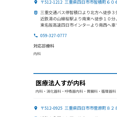
〒512-1212
三重県四日市市智積町６０
三重交通バス停智積口より
北方
へ
徒歩３
近鉄湯の
山線桜駅より
南東へ
徒歩１０分
東名阪高速四日市インターより
南西へ車
059-327-0777
対応診療科
内科
医療法人すが
内科
内科・​消化器科・​呼吸器内科・​胃腸科・​循環器
〒512-0925
三重県四日市市菅原町８２