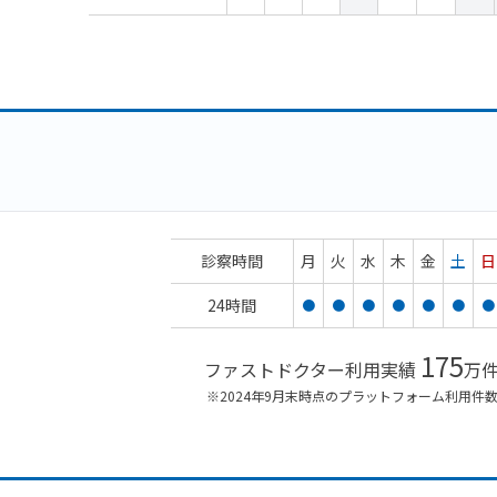
診察時間
月
火
水
木
金
土
日
24時間
●
●
●
●
●
●
●
175
ファストドクター利用実績
万
※2024年9月末時点のプラットフォーム利用件