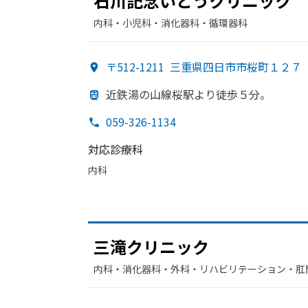
石川記念いとう
クリニック
内科・​小児科・​消化器科・​循環器科
〒512-1211
三重県四日市市桜町１２７
近鉄湯の
山線桜駅より
徒歩５分。
059-326-1134
対応診療科
内科
三滝クリニック
内科・​消化器科・​外科・​リハビリテーション・​肛