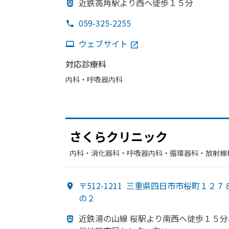
近鉄高角駅より
西へ
徒歩１５分
059-325-2255
ウェブサイト
対応診療科
内科・​呼吸器内科
さくらクリニック
内科・​消化器科・​呼吸器内科・​循環器科・​放射線
〒512-1211
三重県四日市市桜町１２７
の２
近鉄湯の
山線 桜駅より
南西へ
徒歩１５分