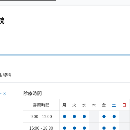
院
放射線科
－３
診療時間
診察時間
月
火
水
木
金
土
日
9:00 - 12:00
●
●
●
●
●
15:00 - 18:30
●
●
●
●
●