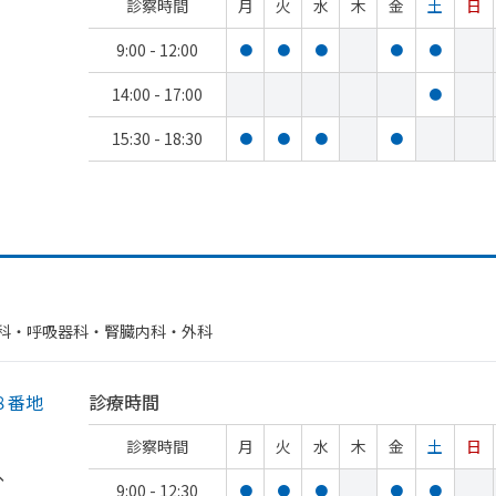
診察時間
月
火
水
木
金
土
日
9:00 - 12:00
●
●
●
●
●
14:00 - 17:00
●
15:30 - 18:30
●
●
●
●
科・​呼吸器科・​腎臓内科・外科
８番地
診療時間
診察時間
月
火
水
木
金
土
日
、
9:00 - 12:30
●
●
●
●
●