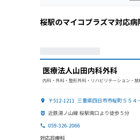
桜駅
の
マイコプラズマ
対応病
医療法人山田内科外科
内科・​外科・​整形外科・​リハビリテーション・​
〒512-1211
三重県四日市市桜町５５４
近鉄湯ノ山線 桜駅南口より
徒歩５分
059-326-2066
対応診療科