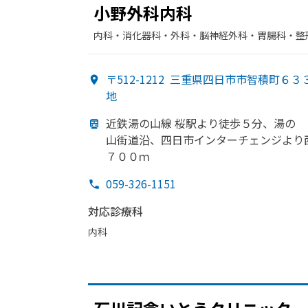
小野外科内科
内科・​消化器科・​外科・​脳神経外科・​胃腸科・​
〒512-1212
三重県四日市市智積町６３
地
近鉄湯の
山線 桜駅より
徒歩５分、
湯の
山街道沿、
四日市インターチェンジより
７００ｍ
059-326-1151
対応診療科
内科