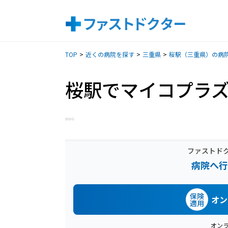
TOP
近くの病院を探す
三重県
桜駅（三重県）の病
桜駅でマイコプラ
ファストド
病院へ行
保険
オン
適用
オン