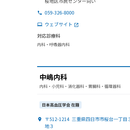
桜地区市民センター向い
059-326-8000
ウェブサイト
対応診療科
内科・​呼吸器内科
中嶋内科
内科・​小児科・​消化器科・​胃腸科・​循環器科
日本高血圧学会
在籍
〒512-1214
三重県四日市市桜台一丁目
地３