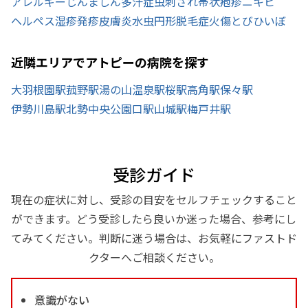
アレルギー
じんましん
多汗症
虫刺され
帯状疱疹
ニキビ
ヘルペス
湿疹
発疹
皮膚炎
水虫
円形脱毛症
火傷
とびひ
いぼ
近隣エリアでアトピーの病院を探す
大羽根園駅
菰野駅
湯の山温泉駅
桜駅
高角駅
保々駅
伊勢川島駅
北勢中央公園口駅
山城駅
梅戸井駅
受診ガイド
現在の症状に対し、受診の目安をセルフチェックすること
ができます。どう受診したら良いか迷った場合、参考にし
てみてください。判断に迷う場合は、お気軽にファストド
クターへご相談ください。
意識がない