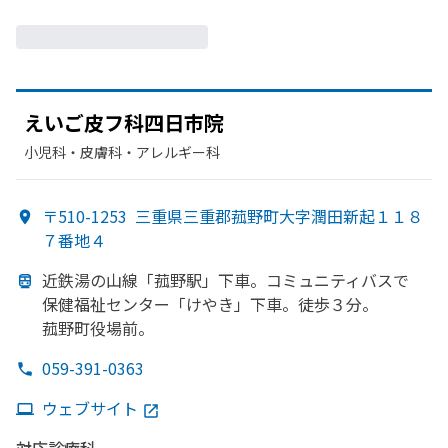
えい
ご皮フ科四日市院
小児科・​皮膚科・​アレルギー科
〒510-1253
三重県三重郡菰野町大字潤田新起１１８
７番地４
近鉄湯の
山線
「菰野駅」下車。
コミュニティバスで
保健福祉センター
「けやき」下車。
徒歩３分。
菰野町役場前。
059-391-0363
ウェブサイト