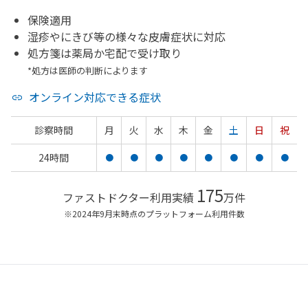
保険適用
湿疹やにきび等の様々な皮膚症状に対応
処方箋は薬局か宅配で受け取り
*処方は医師の判断によります
オンライン対応できる症状
診察時間
月
火
水
木
金
土
日
祝
24時間
●
●
●
●
●
●
●
●
175
ファストドクター利用実績
万件
※2024年9月末時点のプラットフォーム利用件数