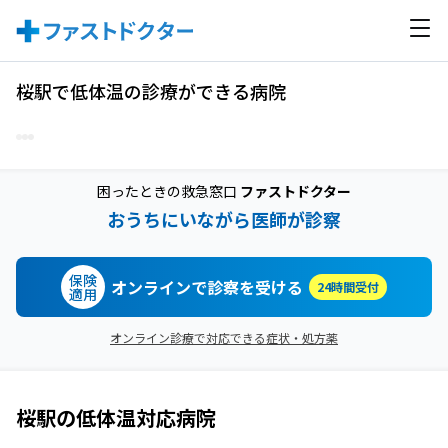
桜駅で低体温の診療ができる病院
困ったときの救急窓口
ファストドクター
おうちにいながら医師が診察
保険
オンラインで診察を受ける
24時間受付
適用
オンライン診療で対応できる症状・処方薬
桜駅
の
低体温
対応病院