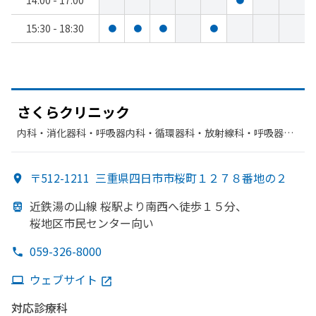
14:00 - 17:00
15:30 - 18:30
●
●
●
●
さくらクリニック
内科・​消化器科・​呼吸器内科・​循環器科・​放射線科・​呼吸器
科・​腎臓内科・外科
〒512-1211
三重県四日市市桜町１２７８番地の２
近鉄湯の
山線 桜駅より
南西へ
徒歩１５分、
桜地区市民センター向い
059-326-8000
ウェブサイト
対応診療科