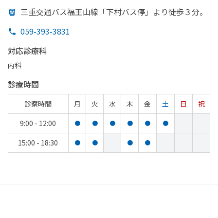
三重交通バス福王山線
「下村バス停」より
徒歩３分。
059-393-3831
対応診療科
内科
診療時間
診察時間
月
火
水
木
金
土
日
祝
9:00 - 12:00
●
●
●
●
●
●
15:00 - 18:30
●
●
●
●