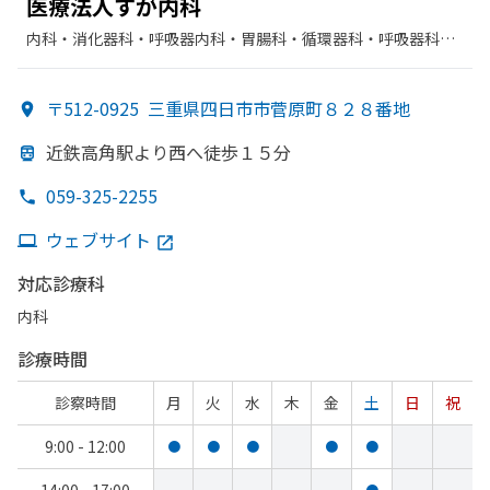
医療法人すが
内科
内科・​消化器科・​呼吸器内科・​胃腸科・​循環器科・​呼吸器科・​
リハビリテーション
〒512-0925
三重県四日市市菅原町８２８番地
近鉄高角駅より
西へ
徒歩１５分
059-325-2255
ウェブサイト
対応診療科
内科
診療時間
診察時間
月
火
水
木
金
土
日
祝
9:00 - 12:00
●
●
●
●
●
●