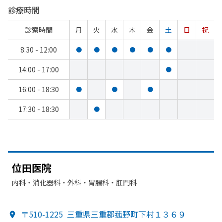
診療時間
診察時間
月
火
水
木
金
土
日
祝
8:30 - 12:00
●
●
●
●
●
●
14:00 - 17:00
●
16:00 - 18:30
●
●
●
17:30 - 18:30
●
位田医院
内科・​消化器科・​外科・​胃腸科・​肛門科
〒510-1225
三重県三重郡菰野町下村１３６９