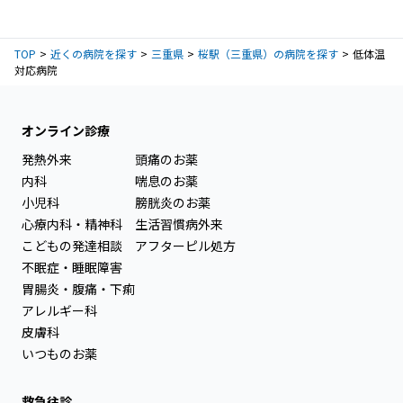
TOP
近くの病院を探す
三重県
桜駅（三重県）の病院を探す
低体温
対応病院
オンライン診療
発熱外来
頭痛のお薬
内科
喘息のお薬
小児科
膀胱炎のお薬
心療内科・精神科
生活習慣病外来
こどもの発達相談
アフターピル処方
不眠症・睡眠障害
胃腸炎・腹痛・下痢
アレルギー科
皮膚科
いつものお薬
救急往診