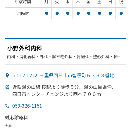
診察時間
月
火
水
木
金
土
日
祝
24時間
●
●
●
●
●
●
●
●
小野外科内科
内科・​消化器科・​外科・​脳神経外科・​胃腸科・​整形外科・​神経
内科・​リハビリテーション
〒512-1212
三重県四日市市智積町６３３３番地
近鉄湯の
山線 桜駅より
徒歩５分、
湯の
山街道沿、
四日市インターチェンジより
西へ
７００ｍ
059-326-1151
対応診療科
内科