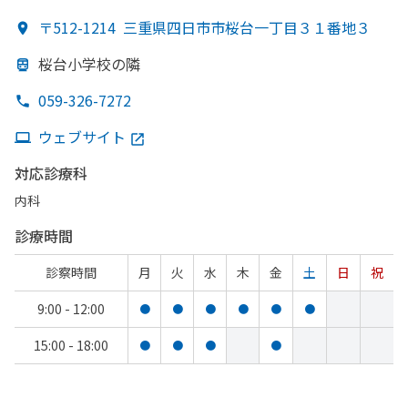
〒512-1214
三重県四日市市桜台一丁目３１番地３
桜台小学校の
隣
059-326-7272
ウェブサイト
対応診療科
内科
診療時間
診察時間
月
火
水
木
金
土
日
祝
9:00 - 12:00
●
●
●
●
●
●
15:00 - 18:00
●
●
●
●