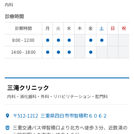
内科
診療時間
診察時間
月
火
水
木
金
土
日
祝
8:00 - 12:00
●
●
●
●
●
14:00 - 18:00
●
●
●
●
三滝クリニック
内科・​消化器科・​外科・​リハビリテーション・​肛門科
〒512-1212
三重県四日市市智積町６０６２
三重交通バス停智積口より
北方
へ
徒歩３分、
近鉄湯の