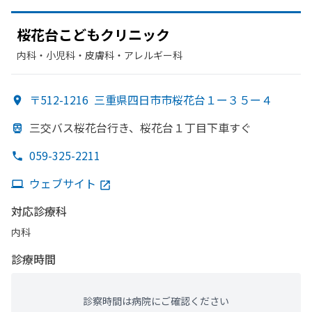
桜花台こども
クリニック
内科・​小児科・​皮膚科・​アレルギー科
〒512-1216
三重県四日市市桜花台１ー３５ー４
三交バス桜花台
行き、
桜花台１丁目下車すぐ
059-325-2211
ウェブサイト
対応診療科
内科
診療時間
診察時間は病院にご確認ください