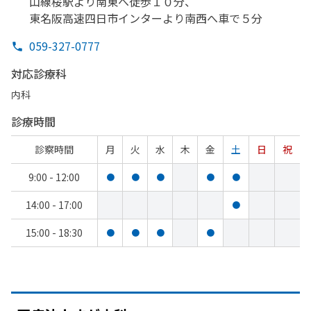
山線桜駅より
南東へ
徒歩１０分、
東名阪高速四日市インターより
南西へ車で
５分
059-327-0777
対応診療科
内科
診療時間
診察時間
月
火
水
木
金
土
日
祝
9:00 - 12:00
●
●
●
●
●
14:00 - 17:00
●
15:00 - 18:30
●
●
●
●