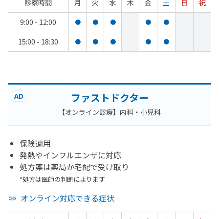
診察時間
月
火
水
木
金
土
日
祝
9:00 - 12:00
●
●
●
●
●
15:00 - 18:30
●
●
●
●
●
ファストドクター
AD
【オンライン診療】内科・小児科
保険適用
発熱やインフルエンザに対応
処方薬は薬局か宅配で受け取り
*処方は医師の判断によります
オンライン対応できる症状