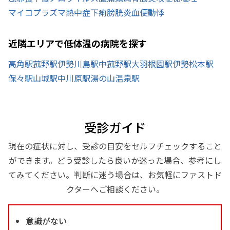
マイコプラズマ
熱中症
下痢
膀胱炎
血便
動悸
近隣エリアで低体温の病院を探す
高角駅
菰野駅
伊勢川島駅
中菰野駅
大羽根園駅
伊勢松本駅
保々駅
山城駅
中川原駅
湯の山温泉駅
受診ガイド
現在の症状に対し、受診の目安をセルフチェックすること
ができます。どう受診したら良いか迷った場合、参考にし
てみてください。判断に迷う場合は、お気軽にファストド
クターへご相談ください。
意識がない