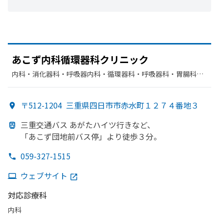
あ
こず内科循環器科クリニック
内科・​消化器科・​呼吸器内科・​循環器科・​呼吸器科・​胃腸科・​
リハビリテーション
〒512-1204
三重県四日市市赤水町１２７４番地３
三重交通バス あが
た
ハイツ行きなど、
「あこず団地前バス停」より
徒歩３分。
059-327-1515
ウェブサイト
対応診療科
内科