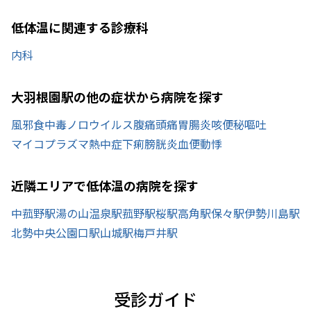
低体温に関連する診療科
内科
大羽根園駅の他の症状から病院を探す
風邪
食中毒
ノロウイルス
腹痛
頭痛
胃腸炎
咳
便秘
嘔吐
マイコプラズマ
熱中症
下痢
膀胱炎
血便
動悸
近隣エリアで低体温の病院を探す
中菰野駅
湯の山温泉駅
菰野駅
桜駅
高角駅
保々駅
伊勢川島駅
北勢中央公園口駅
山城駅
梅戸井駅
受診ガイド