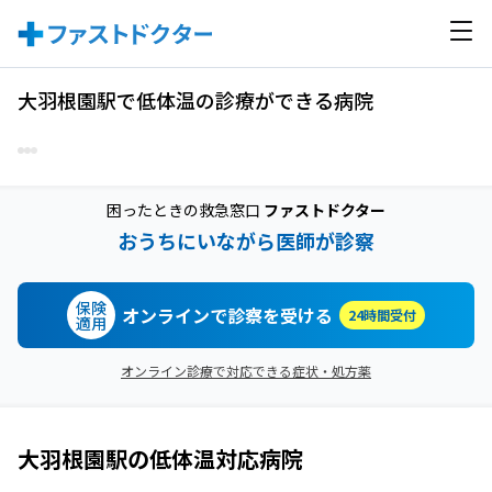
大羽根園駅で低体温の診療ができる病院
困ったときの救急窓口
ファストドクター
おうちにいながら医師が診察
保険
オンラインで診察を受ける
24時間受付
適用
オンライン診療で対応できる症状・処方薬
大羽根園駅
の
低体温
対応病院