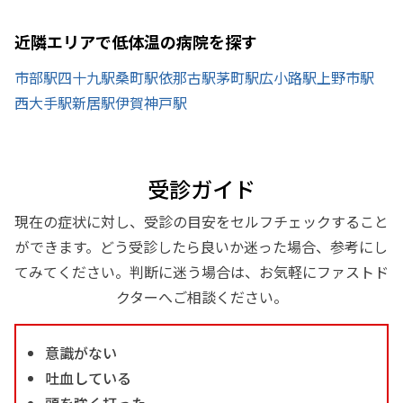
近隣エリアで低体温の病院を探す
市部駅
四十九駅
桑町駅
依那古駅
茅町駅
広小路駅
上野市駅
西大手駅
新居駅
伊賀神戸駅
受診ガイド
現在の症状に対し、受診の目安をセルフチェックすること
ができます。どう受診したら良いか迷った場合、参考にし
てみてください。判断に迷う場合は、お気軽にファストド
クターへご相談ください。
意識がない
吐血している
頭を強く打った