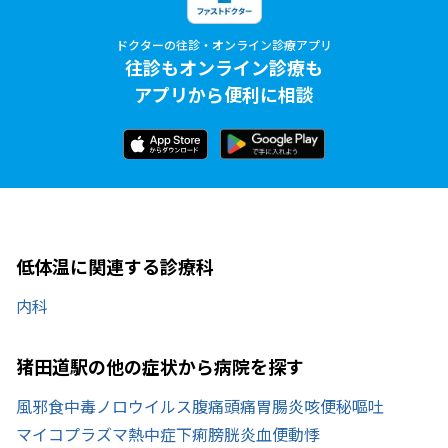
ドクターの往診・オンライン診療アプリ
往診もオンライン診療も
アプリから便利に相談
低体温に関連する診療科
内科
猪田道駅の他の症状から病院を探す
風邪
食中毒
ノロウイルス
腹痛
頭痛
胃腸炎
咳
便秘
嘔吐
マイコプラズマ
熱中症
下痢
膀胱炎
血便
動悸