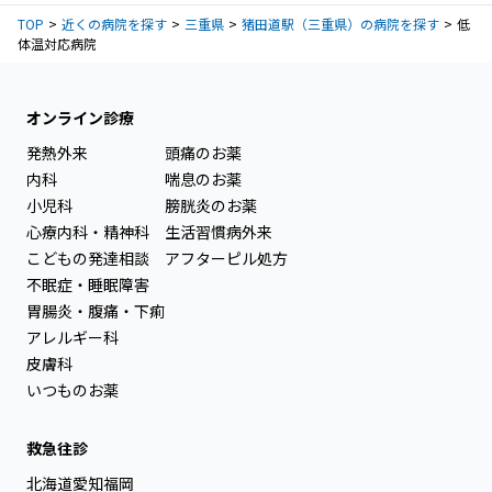
TOP
近くの病院を探す
三重県
猪田道駅（三重県）の病院を探す
低
体温対応病院
オンライン診療
発熱外来
頭痛のお薬
内科
喘息のお薬
小児科
膀胱炎のお薬
心療内科・精神科
生活習慣病外来
こどもの発達相談
アフターピル処方
不眠症・睡眠障害
胃腸炎・腹痛・下痢
アレルギー科
皮膚科
いつものお薬
救急往診
北海道
愛知
福岡