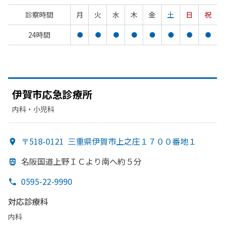
診察時間
月
火
水
木
金
土
日
祝
24時間
●
●
●
●
●
●
●
●
伊賀市応急診療所
内科・​小児科
〒518-0121
三重県伊賀市上之庄１７００番地１
名阪国道上野ＩＣより
南へ
約５分
0595-22-9990
対応診療科
内科