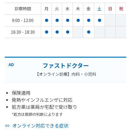
診察時間
月
火
水
木
金
土
日
祝
9:00 - 12:00
●
●
●
●
●
●
16:30 - 18:30
●
●
●
●
ファストドクター
AD
【オンライン診療】内科・小児科
保険適用
発熱やインフルエンザに対応
処方薬は薬局か宅配で受け取り
*処方は医師の判断によります
オンライン対応できる症状