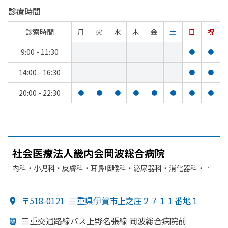
診療時間
診察時間
月
火
水
木
金
土
日
祝
9:00 - 11:30
●
●
14:00 - 16:30
●
●
20:00 - 22:30
●
●
●
●
●
●
●
●
社会医療法人畿内会岡波総合病院
内科・​小児科・​皮膚科・​耳鼻咽喉科・​泌尿器科・​消化器科・​呼
吸器内科・​循環器科・​神経内科・​心臓血管外科・​外科・​肛門
科・​整形外科・​脳神経外科・​産婦人科・​眼科・​麻酔科・​放射線
〒518-0121
三重県伊賀市上之庄２７１１番地１
科・​リハビリテーション・​歯科口腔外科
三重交通路線バス上野名張線 岡波総合病院前