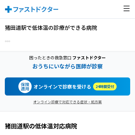
猪田道駅で低体温の診療ができる病院
困ったときの救急窓口
ファストドクター
おうちにいながら医師が診察
保険
オンラインで診察を受ける
24時間受付
適用
オンライン診療で対応できる症状・処方薬
猪田道駅
の
低体温
対応病院