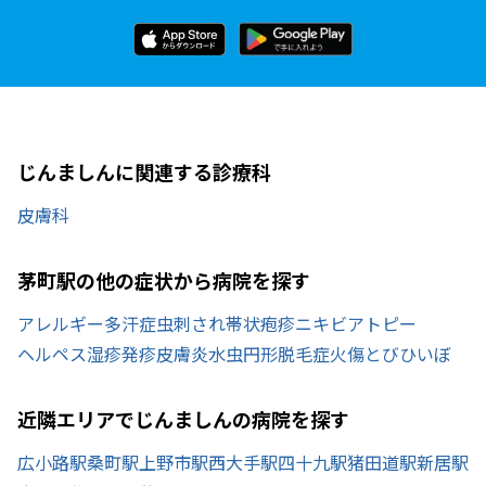
じんましんに関連する診療科
皮膚科
茅町駅の他の症状から病院を探す
アレルギー
多汗症
虫刺され
帯状疱疹
ニキビ
アトピー
ヘルペス
湿疹
発疹
皮膚炎
水虫
円形脱毛症
火傷
とびひ
いぼ
近隣エリアでじんましんの病院を探す
広小路駅
桑町駅
上野市駅
西大手駅
四十九駅
猪田道駅
新居駅