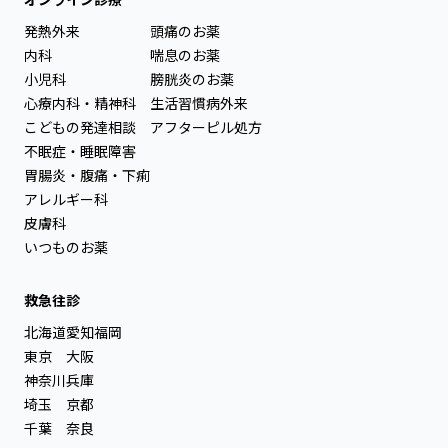
発熱外来
頭痛のお薬
内科
喘息のお薬
小児科
膀胱炎のお薬
心療内科・精神科
生活習慣病外来
こどもの発達相談
アフターピル処方
不眠症・睡眠障害
胃腸炎・腹痛・下痢
アレルギー科
皮膚科
いつものお薬
救急往診
北海道
愛知
福岡
東京
大阪
神奈川
兵庫
埼玉
京都
千葉
奈良