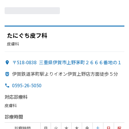
たに
ぐち皮フ科
皮膚科
〒518-0838
三重県伊賀市上野茅町２６６６番地の１
伊賀鉄道茅町駅より
イオン伊賀上野店方
面徒歩５分
0595-26-5050
対応診療科
皮膚科
診療時間
診察時間
月
火
水
木
金
土
日
祝