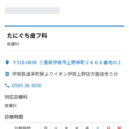
たに
ぐち皮フ科
皮膚科
〒518-0838
三重県伊賀市上野茅町２６６６番地の１
伊賀鉄道茅町駅より
イオン伊賀上野店方
面徒歩５分
0595-26-5050
対応診療科
皮膚科
診療時間
診察時間
月
火
水
木
金
土
日
祝