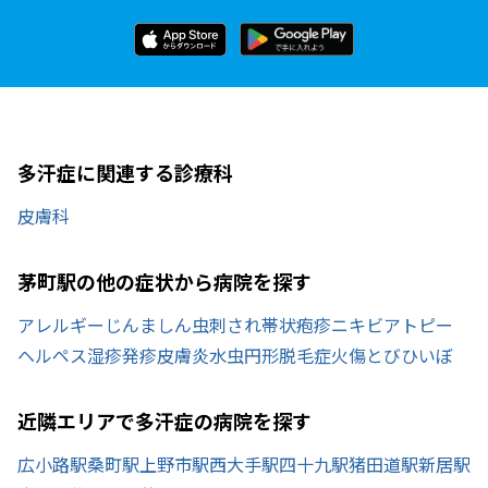
多汗症に関連する診療科
皮膚科
茅町駅の他の症状から病院を探す
アレルギー
じんましん
虫刺され
帯状疱疹
ニキビ
アトピー
ヘルペス
湿疹
発疹
皮膚炎
水虫
円形脱毛症
火傷
とびひ
いぼ
近隣エリアで多汗症の病院を探す
広小路駅
桑町駅
上野市駅
西大手駅
四十九駅
猪田道駅
新居駅