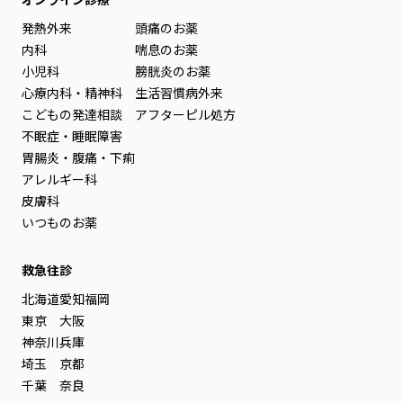
発熱外来
頭痛のお薬
内科
喘息のお薬
小児科
膀胱炎のお薬
心療内科・精神科
生活習慣病外来
こどもの発達相談
アフターピル処方
不眠症・睡眠障害
胃腸炎・腹痛・下痢
アレルギー科
皮膚科
いつものお薬
救急往診
北海道
愛知
福岡
東京
大阪
神奈川
兵庫
埼玉
京都
千葉
奈良