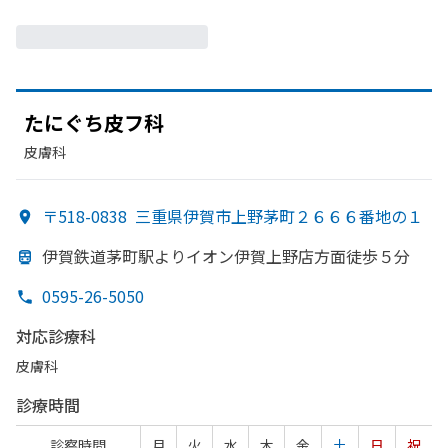
たに
ぐち皮フ科
皮膚科
〒518-0838
三重県伊賀市上野茅町２６６６番地の１
伊賀鉄道茅町駅より
イオン伊賀上野店方
面徒歩５分
0595-26-5050
対応診療科
皮膚科
診療時間
診察時間
月
火
水
木
金
土
日
祝