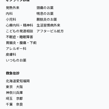
発熱外来
頭痛のお薬
内科
喘息のお薬
小児科
膀胱炎のお薬
心療内科・精神科
生活習慣病外来
こどもの発達相談
アフターピル処方
不眠症・睡眠障害
胃腸炎・腹痛・下痢
アレルギー科
皮膚科
いつものお薬
救急往診
北海道
愛知
福岡
東京
大阪
神奈川
兵庫
埼玉
京都
千葉
奈良