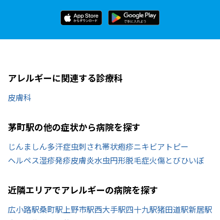
アレルギーに関連する診療科
皮膚科
茅町駅の他の症状から病院を探す
じんましん
多汗症
虫刺され
帯状疱疹
ニキビ
アトピー
ヘルペス
湿疹
発疹
皮膚炎
水虫
円形脱毛症
火傷
とびひ
いぼ
近隣エリアでアレルギーの病院を探す
広小路駅
桑町駅
上野市駅
西大手駅
四十九駅
猪田道駅
新居駅