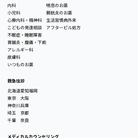
内科
喘息のお薬
小児科
膀胱炎のお薬
心療内科・精神科
生活習慣病外来
こどもの発達相談
アフターピル処方
不眠症・睡眠障害
胃腸炎・腹痛・下痢
アレルギー科
皮膚科
いつものお薬
救急往診
北海道
愛知
福岡
東京
大阪
神奈川
兵庫
埼玉
京都
千葉
奈良
メディカルカウンセリング