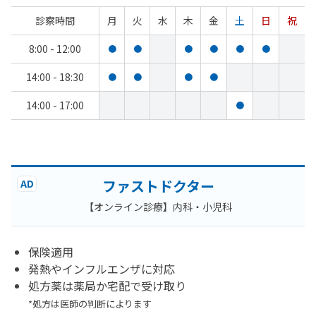
診察時間
月
火
水
木
金
土
日
祝
8:00 - 12:00
●
●
●
●
●
●
14:00 - 18:30
●
●
●
●
14:00 - 17:00
●
ファストドクター
AD
【オンライン診療】内科・小児科
保険適用
発熱やインフルエンザに対応
処方薬は薬局か宅配で受け取り
*処方は医師の判断によります