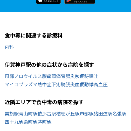
食中毒に関連する診療科
内科
伊賀神戸駅の他の症状から病院を探す
風邪
ノロウイルス
腹痛
頭痛
胃腸炎
咳
便秘
嘔吐
マイコプラズマ
熱中症
下痢
膀胱炎
血便
動悸
高血圧
近隣エリアで食中毒の病院を探す
美旗駅
青山町駅
依那古駅
桔梗が丘駅
市部駅
猪田道駅
名張駅
四十九駅
桑町駅
茅町駅