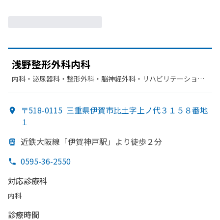
浅野整形外科内科
内科・​泌尿器科・​整形外科・​脳神経外科・​リハビリテーショ
ン・​胃腸科
〒518-0115
三重県伊賀市比土字上ノ代３１５８番地
１
近鉄大阪線
「伊賀神戸駅」より
徒歩２分
0595-36-2550
対応診療科
内科
診療時間