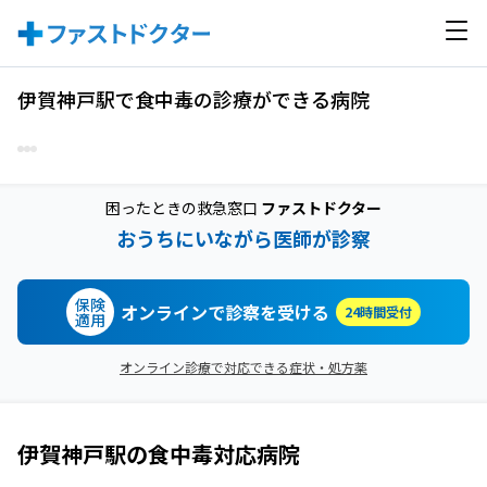
伊賀神戸駅で食中毒の診療ができる病院
困ったときの救急窓口
ファストドクター
おうちにいながら医師が診察
保険
オンラインで診察を受ける
24時間受付
適用
オンライン診療で対応できる症状・処方薬
伊賀神戸駅
の
食中毒
対応病院