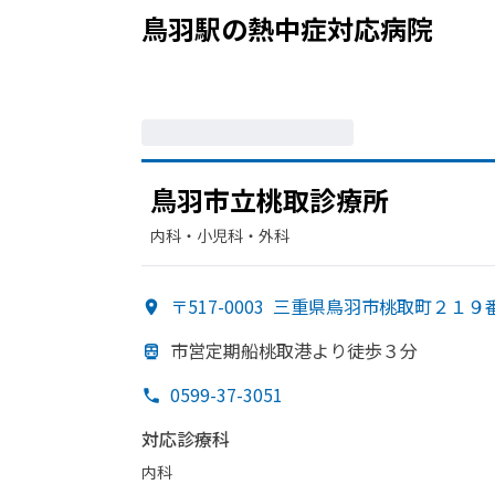
鳥羽駅
の
熱中症
対応病院
鳥羽市立桃取診療所
内科・​小児科・​外科
〒517-0003
三重県鳥羽市桃取町２１９
市営定期船桃取港より
徒歩３分
0599-37-3051
対応診療科
内科