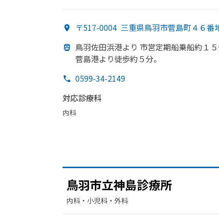
〒517-0004
三重県鳥羽市菅島町４６番
鳥羽佐田浜港より
市営定期船乗船約１５
菅島港より
徒歩約５分。
0599-34-2149
対応診療科
内科
鳥羽市立神島診療所
内科・​小児科・​外科