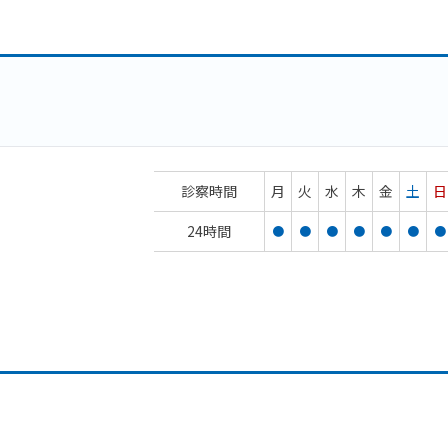
診察時間
月
火
水
木
金
土
日
24時間
●
●
●
●
●
●
●