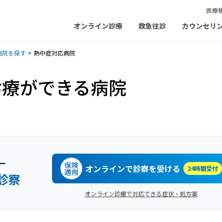
医療
オンライン診療
救急往診
カウンセリ
病院を探す
熱中症対応病院
診療ができる病院
ー
保険
オンラインで診察を受ける
24時間受付
適用
診察
オンライン診療で対応できる症状・処方薬