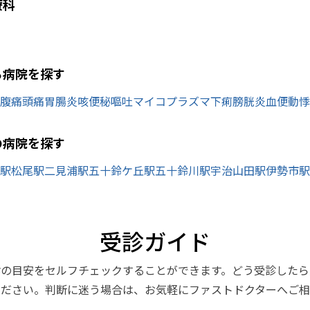
療科
ら病院を探す
腹痛
頭痛
胃腸炎
咳
便秘
嘔吐
マイコプラズマ
下痢
膀胱炎
血便
動悸
の病院を探す
駅
松尾駅
二見浦駅
五十鈴ケ丘駅
五十鈴川駅
宇治山田駅
伊勢市駅
受診ガイド
診の目安をセルフチェックすることができます。どう受診したら
ください。判断に迷う場合は、お気軽にファストドクターへご相