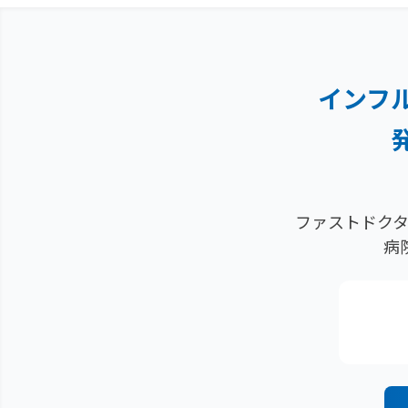
インフ
ファストドクタ
病