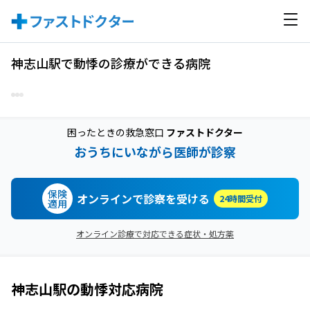
神志山駅で動悸の診療ができる病院
困ったときの救急窓口
ファストドクター
おうちにいながら医師が診察
保険
オンラインで診察を受ける
24時間受付
適用
オンライン診療で対応できる症状・処方薬
神志山駅
の
動悸
対応病院