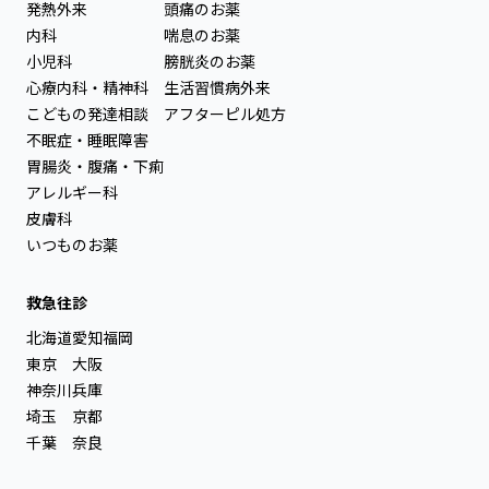
発熱外来
頭痛のお薬
内科
喘息のお薬
小児科
膀胱炎のお薬
心療内科・精神科
生活習慣病外来
こどもの発達相談
アフターピル処方
不眠症・睡眠障害
胃腸炎・腹痛・下痢
アレルギー科
皮膚科
いつものお薬
救急往診
北海道
愛知
福岡
東京
大阪
神奈川
兵庫
埼玉
京都
千葉
奈良