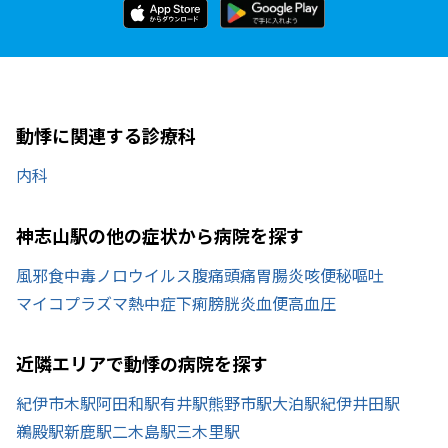
動悸に関連する診療科
内科
神志山駅の他の症状から病院を探す
風邪
食中毒
ノロウイルス
腹痛
頭痛
胃腸炎
咳
便秘
嘔吐
マイコプラズマ
熱中症
下痢
膀胱炎
血便
高血圧
近隣エリアで動悸の病院を探す
紀伊市木駅
阿田和駅
有井駅
熊野市駅
大泊駅
紀伊井田駅
鵜殿駅
新鹿駅
二木島駅
三木里駅