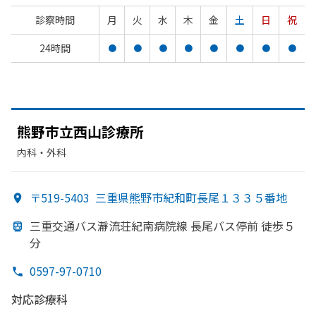
診察時間
月
火
水
木
金
土
日
祝
24時間
●
●
●
●
●
●
●
●
熊野市立西山診療所
内科・​外科
〒519-5403
三重県熊野市紀和町長尾１３３５番地
三重交通バス瀞流荘紀南病院線 長尾バス停前 徒歩５
分
0597-97-0710
対応診療科