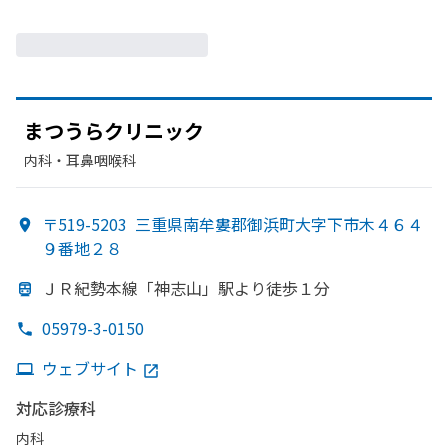
まつうらクリニック
内科・​耳鼻咽喉科
〒519-5203
三重県南牟婁郡御浜町大字下市木４６４
９番地２８
ＪＲ紀勢本線
「神志山」
駅より
徒歩１分
05979-3-0150
ウェブサイト
対応診療科
内科