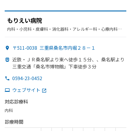
もりえい
病院
内科・​小児科・​皮膚科・​消化器科・​アレルギー科・​心療内科・​
精神科・神経科・​外科・​婦人科・​整形外科・​リハビリテーショ
ン・​麻酔科・​その他・​放射線科・​循環器科・​肛門科・​歯科・​小
〒511-0038
三重県桑名市内堀２８－１
児歯科・​矯正歯科・​歯科口腔外科・​緩和ケア・​気管食道科
近鉄・ＪＲ桑名駅より
東へ
徒歩１５分、、
桑名駅より
三重交通
「桑名市博物館」
下車徒歩３分
0594-23-0452
ウェブサイト
対応診療科
内科
診療時間