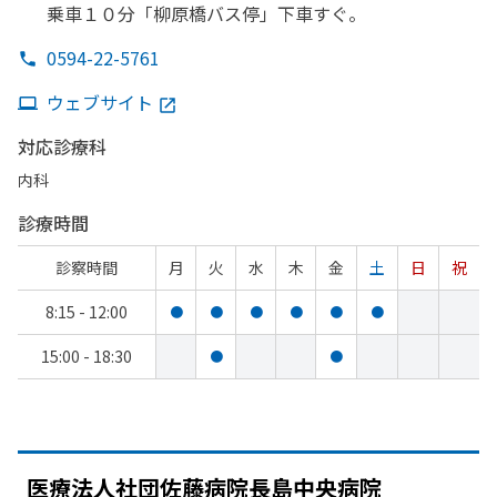
乗車１０分
「柳原橋バス停」下車すぐ。
0594-22-5761
ウェブサイト
対応診療科
内科
診療時間
診察時間
月
火
水
木
金
土
日
祝
8:15 - 12:00
●
●
●
●
●
●
15:00 - 18:30
●
●
医療法人社団佐藤病院長島中央病院