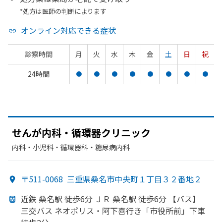
*処方は医師の判断によります
オンライン対応できる症状
診察時間
月
火
水
木
金
土
日
祝
24時間
●
●
●
●
●
●
●
●
せんが
内科・循環器クリニック
内科・​小児科・​循環器科・​糖尿病内科
〒511-0068
三重県桑名市中央町１丁目３２番地２
近鉄 桑名駅 徒歩6分 ＪＲ 桑名駅 徒歩6分 【バス】
三交バス ネオポリス・阿下喜
行き
「市役所前」
下車