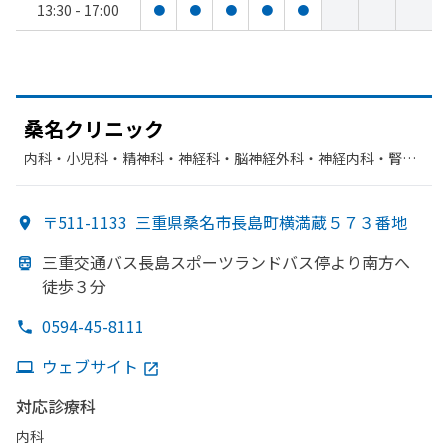
13:30 - 17:00
●
●
●
●
●
桑名クリニック
内科・​小児科・​精神科・神経科・​脳神経外科・​神経内科・​腎臓
内科・外科
〒511-1133
三重県桑名市長島町横満蔵５７３番地
三重交通バス長島スポーツランドバス停より
南方
へ
徒歩３分
0594-45-8111
ウェブサイト
対応診療科
内科