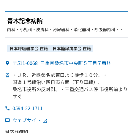
青木記念病院
内科・​小児科・​皮膚科・​泌尿器科・​消化器科・​呼吸器内科・​外
科・​整形外科・​呼吸器科・​循環器科・​脳神経外科・​リウマチ
科・​神経内科・​リハビリテーション・​放射線科・​麻酔科・​形成
外科・​内分泌科・​心臓血管外科・​乳腺外科
日本呼吸器学会
在籍
日本糖尿病学会
在籍
〒511-0068
三重県桑名市中央町５丁目７番地
・ＪＲ、
近鉄桑名駅東口より
徒歩１０分、
・
国道１号線沿い
四日市方
面
（下り車線）、
桑名市役所の
反対側、
・三重交通バス停 市役所前より
すぐ
0594-22-1711
ウェブサイト
対応診療科