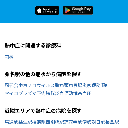
熱中症に関連する診療科
内科
桑名駅の他の症状から病院を探す
風邪
食中毒
ノロウイルス
腹痛
頭痛
胃腸炎
咳
便秘
嘔吐
マイコプラズマ
下痢
膀胱炎
血便
動悸
高血圧
近隣エリアで熱中症の病院を探す
馬道駅
益生駅
播磨駅
西別所駅
蓮花寺駅
伊勢朝日駅
長島駅