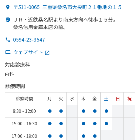
〒511-0065
三重県桑名市大央町２１番地の１５
ＪＲ・近鉄桑名駅より
南東方
向へ
徒歩１５分。
桑名信用金庫本店の前。
0594-23-3547
ウェブサイト
対応診療科
内科
診療時間
診察時間
月
火
水
木
金
土
日
祝
8:30 - 12:00
●
●
●
●
●
15:00 - 16:30
●
●
●
●
●
17:00 - 19:00
●
●
●
●