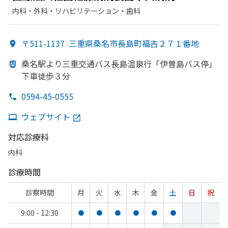
内科・​外科・​リハビリテーション・​歯科
〒511-1137
三重県桑名市長島町福吉２７１番地
桑名駅より
三重交通バス長島温泉行
「伊曽島バス停」
下車徒歩３分
0594-45-0555
ウェブサイト
対応診療科
内科
診療時間
診察時間
月
火
水
木
金
土
日
祝
9:00 - 12:30
●
●
●
●
●
●