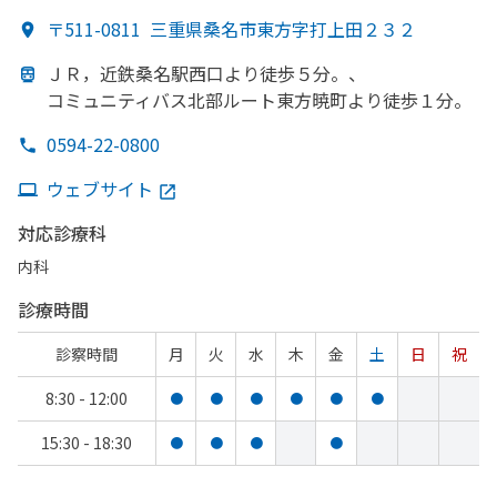
〒511-0811
三重県桑名市東方字打上田２３２
ＪＲ，
近鉄桑名駅西口より
徒歩５分。、
コミュニティバス北部ルート東方
暁町より
徒歩１分。
0594-22-0800
ウェブサイト
対応診療科
内科
診療時間
診察時間
月
火
水
木
金
土
日
祝
8:30 - 12:00
●
●
●
●
●
●
15:30 - 18:30
●
●
●
●