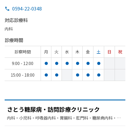
0594-22-0348
対応診療科
内科
診療時間
診察時間
月
火
水
木
金
土
日
祝
9:00 - 12:00
●
●
●
●
●
●
15:00 - 18:00
●
●
●
●
●
さとう
糖尿病・訪問診療クリニック
内科・​小児科・​呼吸器内科・​胃腸科・​肛門科・​糖尿病内科・​そ
の他