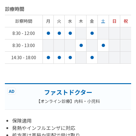
診療時間
診察時間
月
火
水
木
金
土
日
祝
8:30 - 12:00
●
●
●
●
8:30 - 13:00
●
●
14:30 - 18:00
●
●
●
●
ファストドクター
AD
【オンライン診療】内科・小児科
保険適用
発熱やインフルエンザに対応
処方薬は薬局か宅配で受け取り