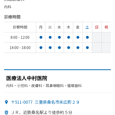
内科
診療時間
診察時間
月
火
水
木
金
土
日
祝
8:00 - 12:00
●
●
●
●
●
●
14:00 - 18:00
●
●
●
●
●
●
医療法人中村医院
内科・​小児科・​皮膚科・​耳鼻咽喉科・​循環器科
〒511-0077
三重県桑名市末広町２９
ＪＲ、
近鉄桑名駅より
徒歩約５分