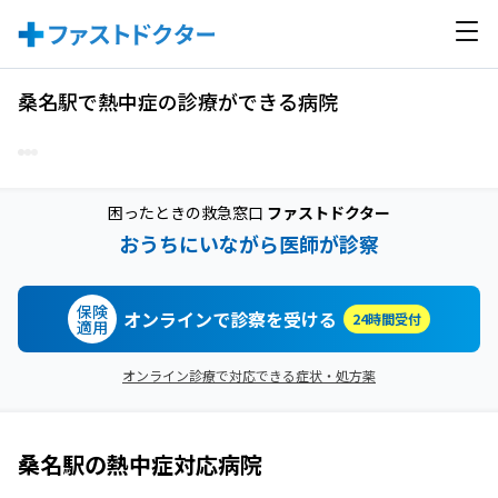
桑名駅で熱中症の診療ができる病院
困ったときの救急窓口
ファストドクター
おうちにいながら医師が診察
保険
オンラインで診察を受ける
24時間受付
適用
オンライン診療で対応できる症状・処方薬
桑名駅
の
熱中症
対応病院