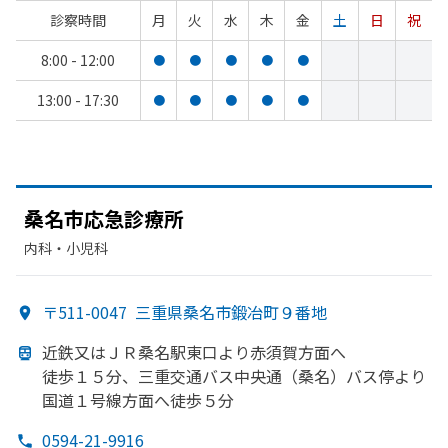
診察時間
月
火
水
木
金
土
日
祝
8:00 - 12:00
●
●
●
●
●
13:00 - 17:30
●
●
●
●
●
桑名市応急診療所
内科・​小児科
〒511-0047
三重県桑名市鍛冶町９番地
近鉄又は
ＪＲ桑名駅東口より
赤須賀方
面へ
徒歩１５分、
三重交通バス中央通
（桑名）
バス停より
国道１号線方
面へ
徒歩５分
0594-21-9916