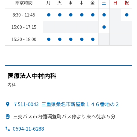
診察時間
月
火
水
木
金
土
日
祝
8:30 - 11:45
●
●
●
●
●
●
●
15:00 - 17:15
●
15:30 - 18:00
●
●
●
●
●
医療法人中村内科
内科
〒511-0043
三重県桑名市新屋敷１４６番地の２
三交バス市内循環萓町バス停より
東へ
徒歩５分
0594-21-6288