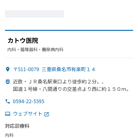
カトウ医院
内科・​循環器科・​糖尿病内科
〒511-0079
三重県桑名市有楽町１４
近鉄・ＪＲ桑名駅東口より
徒歩約２分。、
国道１号線・八間通りの
交差点より
西に
約１５０ｍ。
0594-22-5595
ウェブサイト
対応診療科
内科