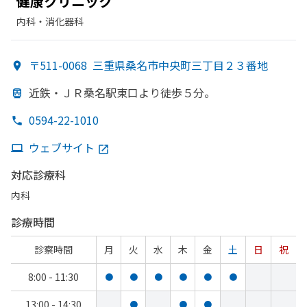
健康クリニック
内科・​消化器科
〒511-0068
三重県桑名市中央町三丁目２３番地
近鉄・ＪＲ桑名駅東口より
徒歩５分。
0594-22-1010
ウェブサイト
対応診療科
内科
診療時間
診察時間
月
火
水
木
金
土
日
祝
8:00 - 11:30
●
●
●
●
●
●
13:00 - 14:30
●
●
●