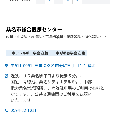
桑名市総合医療センター
内科・​小児科・​皮膚科・​耳鼻咽喉科・​泌尿器科・​消化器科・​呼
吸器内科・​精神科・神経科・​その他・​歯科口腔外科・​神経内
科・​外科・​心臓血管外科・​呼吸器外科・​糖尿病内科・​脳神経外
科・​血液内科・​整形外科・​産婦人科・​眼科・​放射線科・​麻酔
日本アレルギー学会
在籍
日本呼吸器学会
在籍
科・​リハビリテーション・​形成外科・​循環器科・​乳腺外科・​臨
床検査・病理診断・​呼吸器科・​リウマチ科・​腎臓内科・外科・​
〒511-0061
三重県桑名市寿町三丁目１１番地
救急科・​総合診療科・​肝臓内科・外科
近鉄、
ＪＲ桑名駅東口より
徒歩５分。、
国道一号線沿、
桑名シティホテル隣。、
中部
電力桑名営業所隣。、
病院駐車場の
ご利用は
有料と
なります。、
公共交通機関の
ご利用を
お願い
いたします。
0594-22-1211