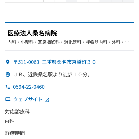
医療法人桑名病院
内科・​小児科・​耳鼻咽喉科・​消化器科・​呼吸器内科・​外科・​整
形外科・​循環器科・​肛門科・​麻酔科・​呼吸器科・​胃腸科・​リハ
ビリテーション
〒511-0063
三重県桑名市京橋町３０
ＪＲ、
近鉄桑名駅より
徒歩１０分。
0594-22-0460
ウェブサイト
対応診療科
内科
診療時間