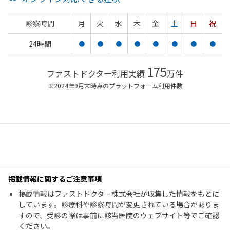
診察時間
月
火
水
木
金
土
日
祝
24時間
●
●
●
●
●
●
●
●
175
ファストドクター利用実績
万件
※2024年9月末時点のプラットフォーム利用件数
掲載情報に関するご注意事項
掲載情報はファストドクター株式会社が収集した情報をもとに
しています。診療科や診察時間が変更されている場合がありま
すので、受診の際は事前に該当医院のウェブサイト等でご確認
ください。