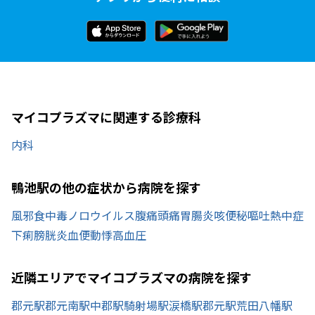
マイコプラズマに関連する診療科
内科
鴨池駅の他の症状から病院を探す
風邪
食中毒
ノロウイルス
腹痛
頭痛
胃腸炎
咳
便秘
嘔吐
熱中症
下痢
膀胱炎
血便
動悸
高血圧
近隣エリアでマイコプラズマの病院を探す
郡元駅
郡元南駅
中郡駅
騎射場駅
涙橋駅
郡元駅
荒田八幡駅