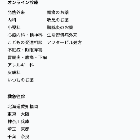
オンライン診療
発熱外来
頭痛のお薬
内科
喘息のお薬
小児科
膀胱炎のお薬
心療内科・精神科
生活習慣病外来
こどもの発達相談
アフターピル処方
不眠症・睡眠障害
胃腸炎・腹痛・下痢
アレルギー科
皮膚科
いつものお薬
救急往診
北海道
愛知
福岡
東京
大阪
神奈川
兵庫
埼玉
京都
千葉
奈良