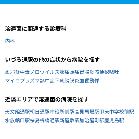
溶連菌に関連する診療科
内科
いづろ通駅の他の症状から病院を探す
風邪
食中毒
ノロウイルス
腹痛
頭痛
胃腸炎
咳
便秘
嘔吐
マイコプラズマ
熱中症
下痢
膀胱炎
血便
動悸
近隣エリアで溶連菌の病院を探す
天文館通駅
朝日通駅
市役所前駅
高見馬場駅
甲東中学校前駅
水族館口駅
桜島桟橋通駅
新屋敷駅
加治屋町駅
鹿児島駅