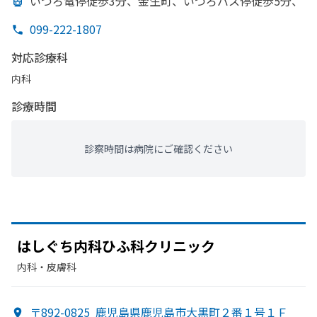
いづろ電停徒歩3分、
金生町、
いづろバス停徒歩5分、
099-222-1807
対応診療科
内科
診療時間
診察時間は病院にご確認ください
は
しぐち内科ひふ科ク
リニック
内科・​皮膚科
〒892-0825
鹿児島県鹿児島市大黒町２番１号１Ｆ