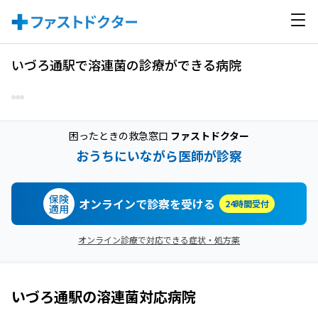
いづろ通駅で溶連菌の診療ができる病院
困ったときの救急窓口
ファストドクター
おうちにいながら医師が診察
保険
オンラインで診察を受ける
24時間受付
適用
オンライン診療で対応できる症状・処方薬
いづろ通駅
の
溶連菌
対応病院