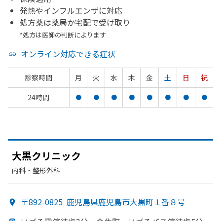
発熱やインフルエンザに対応
処方薬は薬局か宅配で受け取り
*処方は医師の判断によります
オンライン対応できる症状
診察時間
月
火
水
木
金
土
日
祝
24時間
●
●
●
●
●
●
●
●
大黒クリニック
内科・​整形外科
〒892-0825
鹿児島県鹿児島市大黒町１番８号