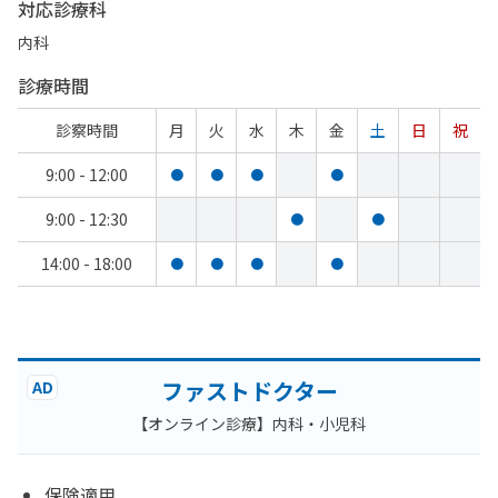
対応診療科
内科
診療時間
診察時間
月
火
水
木
金
土
日
祝
9:00 - 12:00
●
●
●
●
9:00 - 12:30
●
●
14:00 - 18:00
●
●
●
●
ファストドクター
AD
【オンライン診療】内科・小児科
保険適用