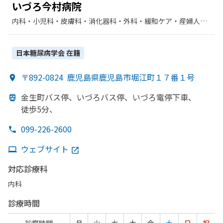
いづろ
今村病院
内科・​小児科・​皮膚科・​消化器科・​外科・​緩和ケア・​産婦人
科・​放射線科・​肛門科・​眼科・​その他・​血液内科・​婦人科・​循
環器科・​糖尿病内科・​麻酔科
日本糖尿病学会
在籍
〒892-0824
鹿児島県鹿児島市堀江町１７番１号
金生町バス停、
いづろバス停、
いづろ電停下車、
徒歩5分、
099-226-2600
ウェブサイト
対応診療科
内科
診療時間