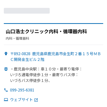
山口浩士クリニック内科・循環器内科
内科・​循環器科
〒892-0828
鹿児島県鹿児島市金生町２番１５号ＭＢ
Ｃ開発金生ビル２階
・鹿児島中
央駅：車１０分・
最寄り
電停：
いづろ通電停徒歩１分・
最寄りバス停：
いづろバス停徒歩１分、
099-295-6381
ウェブサイト