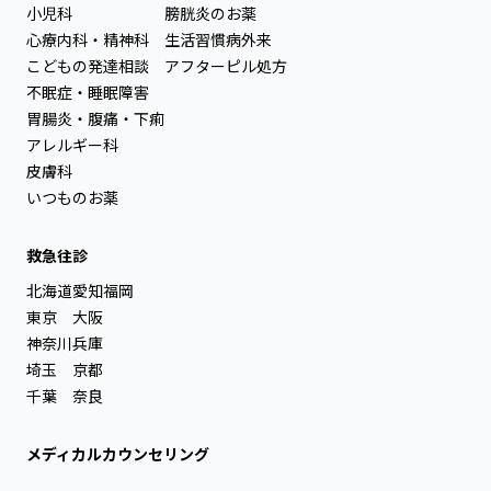
小児科
膀胱炎のお薬
心療内科・精神科
生活習慣病外来
こどもの発達相談
アフターピル処方
不眠症・睡眠障害
胃腸炎・腹痛・下痢
アレルギー科
皮膚科
いつものお薬
救急往診
北海道
愛知
福岡
東京
大阪
神奈川
兵庫
埼玉
京都
千葉
奈良
メディカルカウンセリング