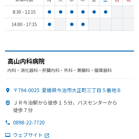
8:30 - 12:15
●
●
●
●
●
●
14:00 - 17:15
●
●
●
高山内科病院
内科・​消化器科・​肝臓内科・外科・​胃腸科・​循環器科
〒794-0025
愛媛県今治市大正町三丁目５番地８
ＪＲ今治駅から
徒歩１５分、
バスセンターから
徒歩７分
0898-22-7720
ウェブサイト