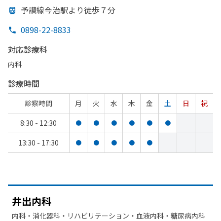
予讃線今治駅より
徒歩７分
0898-22-8833
対応診療科
内科
診療時間
診察時間
月
火
水
木
金
土
日
祝
8:30 - 12:30
●
●
●
●
●
●
13:30 - 17:30
●
●
●
●
●
井出内科
内科・​消化器科・​リハビリテーション・​血液内科・​糖尿病内科