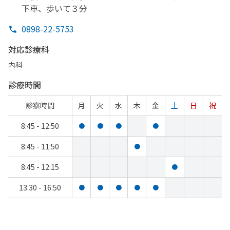
下車、
歩いて
３分
0898-22-5753
対応診療科
内科
診療時間
診察時間
月
火
水
木
金
土
日
祝
8:45 - 12:50
●
●
●
●
8:45 - 11:50
●
8:45 - 12:15
●
13:30 - 16:50
●
●
●
●
●