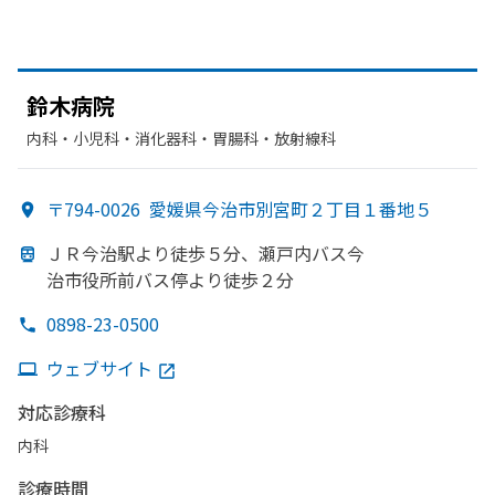
鈴木病院
内科・​小児科・​消化器科・​胃腸科・​放射線科
〒794-0026
愛媛県今治市別宮町２丁目１番地５
ＪＲ今治駅より
徒歩５分、
瀬戸内バス今
治市役所前バス停より
徒歩２分
0898-23-0500
ウェブサイト
対応診療科
内科
診療時間