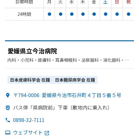
診察時間
月
火
水
木
金
土
日
祝
24時間
●
●
●
●
●
●
●
●
愛媛県立今治病院
内科・​小児科・​皮膚科・​耳鼻咽喉科・​泌尿器科・​消化器科・​呼
吸器内科・​心療内科・​精神科・神経科・​リハビリテーション・​
外科・​整形外科・​糖尿病内科・​脳神経外科・​産婦人科・​眼科・​
放射線科・​麻酔科・​血液内科・​神経内科・​循環器科・​心臓血管
日本皮膚科学会
在籍
日本糖尿病学会
在籍
外科
〒794-0006
愛媛県今治市石井町４丁目５番５号
バス停
「県病院前」
下車
（敷地内に
乗入れ）
0898-32-7111
ウェブサイト