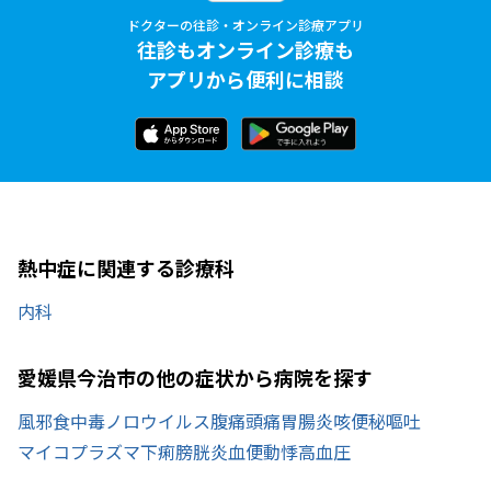
ドクターの往診・オンライン診療アプリ
往診もオンライン診療も
アプリから便利に相談
熱中症に関連する診療科
内科
愛媛県今治市の他の症状から病院を探す
風邪
食中毒
ノロウイルス
腹痛
頭痛
胃腸炎
咳
便秘
嘔吐
マイコプラズマ
下痢
膀胱炎
血便
動悸
高血圧