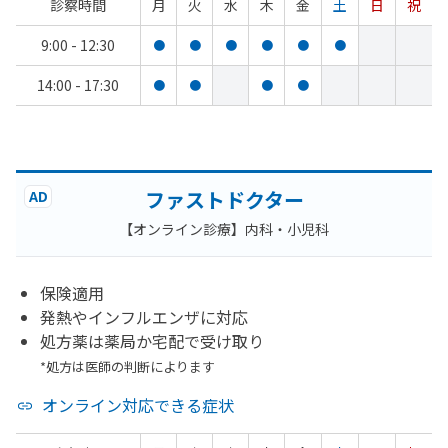
診察時間
月
火
水
木
金
土
日
祝
9:00 - 12:30
●
●
●
●
●
●
14:00 - 17:30
●
●
●
●
ファストドクター
AD
【オンライン診療】内科・小児科
保険適用
発熱やインフルエンザに対応
処方薬は薬局か宅配で受け取り
*処方は医師の判断によります
オンライン対応できる症状