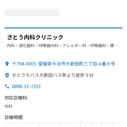
さとう
内科クリニック
内科・​消化器科・​呼吸器内科・​アレルギー科・​呼吸器科・​胃腸
科
〒794-0005
愛媛県今治市大新田町三丁目４番８号
せとうちバス大新田バス亭より
徒歩５分
0898-33-7233
対応診療科
内科
診療時間