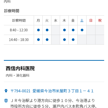
内科
診療時間
診察時間
月
火
水
木
金
土
日
祝
8:40 - 12:30
●
●
●
●
●
14:40 - 18:30
●
●
●
●
西信内科医院
内科・​消化器科
〒794-0021
愛媛県今治市米屋町３丁目１－４１
ＪＲ今治駅より
港方
向に
徒歩１０分、
今治港より
市役所方
向に
徒歩５分、
瀬戸内バス本町角バス停、