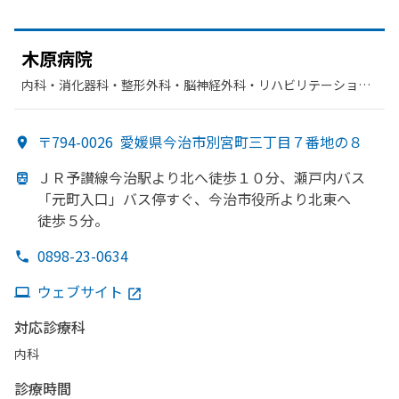
木原病院
内科・​消化器科・​整形外科・​脳神経外科・​リハビリテーショ
ン・​外科
〒794-0026
愛媛県今治市別宮町三丁目７番地の８
ＪＲ予讃線今治駅より
北へ
徒歩１０分、
瀬戸内バス
「元町入口」
バス停すぐ、
今治市役所より
北東へ
徒歩５分。
0898-23-0634
ウェブサイト
対応診療科
内科
診療時間