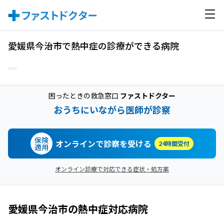
愛媛県今治市で熱中症の診療ができる病院
困ったときの救急窓口
ファストドクター
おうちにいながら医師が診察
保険
オンラインで診察を受ける
24時間受付
適用
オンライン診療で対応できる症状・処方薬
愛媛県今治市
の
熱中症
対応病院