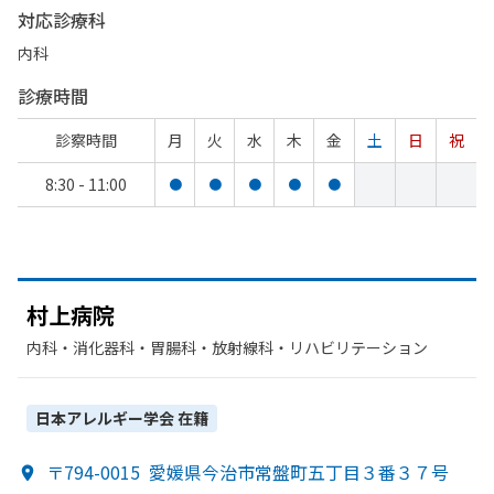
対応診療科
内科
診療時間
診察時間
月
火
水
木
金
土
日
祝
8:30 - 11:00
●
●
●
●
●
村上病院
内科・​消化器科・​胃腸科・​放射線科・​リハビリテーション
日本アレルギー学会
在籍
〒794-0015
愛媛県今治市常盤町五丁目３番３７号