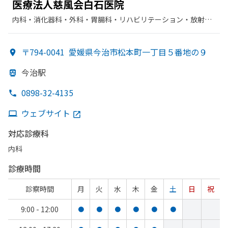
医療法人慈風会白石医院
内科・​消化器科・​外科・​胃腸科・​リハビリテーション・​放射線
科
〒794-0041
愛媛県今治市松本町一丁目５番地の９
今治駅
0898-32-4135
ウェブサイト
対応診療科
内科
診療時間
診察時間
月
火
水
木
金
土
日
祝
9:00 - 12:00
●
●
●
●
●
●