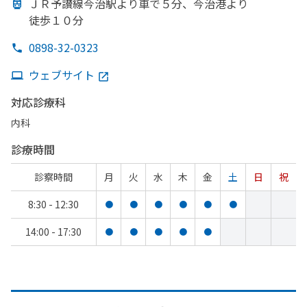
ＪＲ予讃線今治駅より
車で
５分、
今治港より
徒歩１０分
0898-32-0323
ウェブサイト
対応診療科
内科
診療時間
診察時間
月
火
水
木
金
土
日
祝
8:30 - 12:30
●
●
●
●
●
●
14:00 - 17:30
●
●
●
●
●