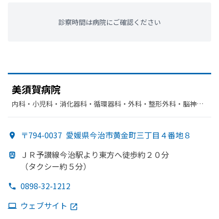
診察時間は病院にご確認ください
美須賀病院
内科・​小児科・​消化器科・​循環器科・​外科・​整形外科・​脳神経
外科・​リハビリテーション・​放射線科・​麻酔科
〒794-0037
愛媛県今治市黄金町三丁目４番地８
ＪＲ予讃線今治駅より
東方
へ
徒歩約２０分
（タクシー約５分）
0898-32-1212
ウェブサイト