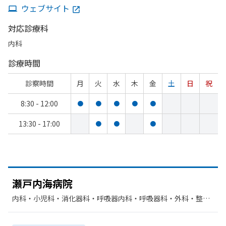
ウェブサイト
対応診療科
内科
診療時間
診察時間
月
火
水
木
金
土
日
祝
8:30 - 12:00
●
●
●
●
●
13:30 - 17:00
●
●
●
瀬戸内海病院
内科・​小児科・​消化器科・​呼吸器内科・​呼吸器科・​外科・​整形
外科・​循環器科・​放射線科・​リハビリテーション・​糖尿病内科