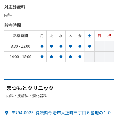
対応診療科
内科
診療時間
診察時間
月
火
水
木
金
土
日
祝
8:30 - 13:00
●
●
●
●
●
●
14:00 - 18:00
●
●
●
●
●
まつもと
クリニック
内科・​皮膚科・​消化器科
〒794-0025
愛媛県今治市大正町三丁目６番地の１０