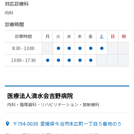
対応診療科
内科
診療時間
診察時間
月
火
水
木
金
土
日
祝
8:30 - 13:00
●
●
●
●
●
13:00 - 17:30
●
●
●
●
●
医療法人滴水会吉
野病院
内科・​循環器科・​リハビリテーション・​放射線科
〒794-0038
愛媛県今治市末広町一丁目５番地の５