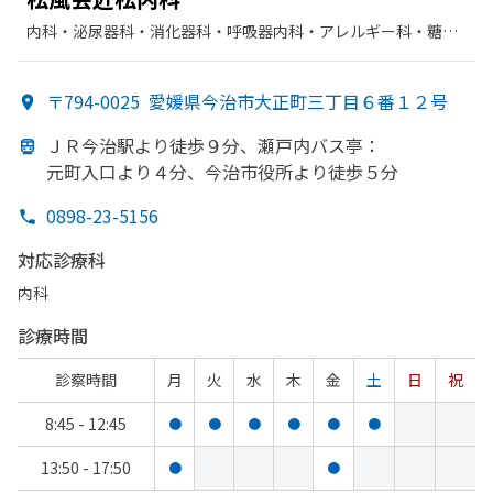
内科・​泌尿器科・​消化器科・​呼吸器内科・​アレルギー科・​糖尿
病内科・​感染症内科・​放射線科・​呼吸器科・​循環器科・​漢方内
科・​老年内科・​神経内科・​リウマチ科・​胃腸科・​肝臓内科・外
〒794-0025
愛媛県今治市大正町三丁目６番１２号
科・​腎臓内科・外科
ＪＲ今治駅より
徒歩９分、
瀬戸内バス亭：
元町入口より
４分、
今治市役所より
徒歩５分
0898-23-5156
対応診療科
内科
診療時間
診察時間
月
火
水
木
金
土
日
祝
8:45 - 12:45
●
●
●
●
●
●
13:50 - 17:50
●
●