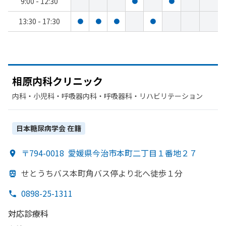
9:00 - 12:30
●
●
13:30 - 17:30
●
●
●
●
相原内科クリニック
内科・​小児科・​呼吸器内科・​呼吸器科・​リハビリテーション
日本糖尿病学会
在籍
〒794-0018
愛媛県今治市本町二丁目１番地２７
せとうちバス本町角バス停より
北へ
徒歩１分
0898-25-1311
対応診療科