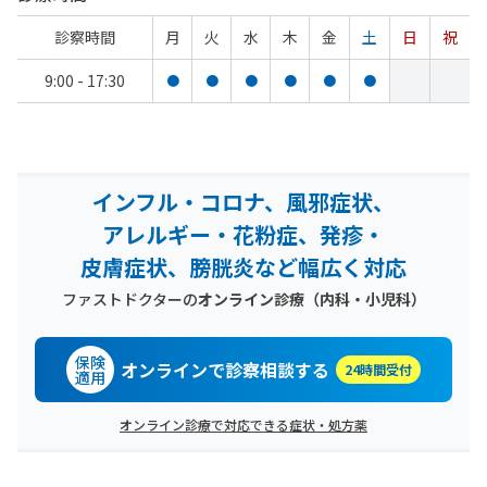
診察時間
月
火
水
木
金
土
日
祝
9:00 - 17:30
●
●
●
●
●
●
インフル・コロナ、風邪症状、
アレルギー・花粉症、発疹・
皮膚症状、膀胱炎など幅広く対応
ファストドクターの
オンライン診療（内科・小児科）
保険
オンラインで診察相談する
24時間受付
適用
オンライン診療で対応できる症状・処方薬