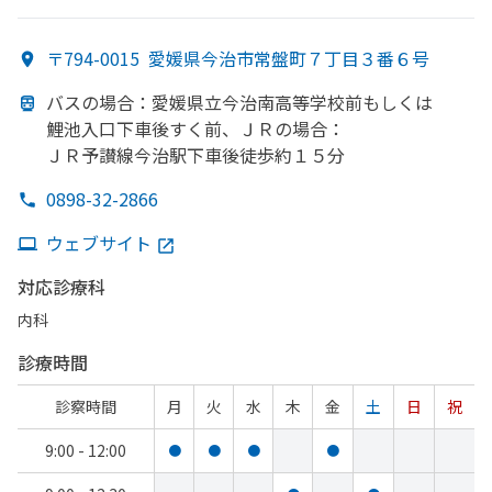
〒794-0015
愛媛県今治市常盤町７丁目３番６号
バスの
場合：愛媛県立今治南高等学校前も
しくは
鯉池入口下車後すく
前、
ＪＲの
場合：
ＪＲ予讃線今治駅下車後徒歩約１５分
0898-32-2866
ウェブサイト
対応診療科
内科
診療時間
診察時間
月
火
水
木
金
土
日
祝
9:00 - 12:00
●
●
●
●