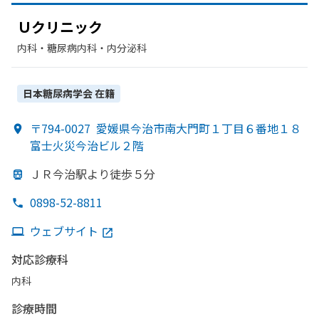
Ｕクリニック
内科・​糖尿病内科・​内分泌科
日本糖尿病学会
在籍
〒794-0027
愛媛県今治市南大門町１丁目６番地１８
富士火災今治ビル２階
ＪＲ今治駅より
徒歩５分
0898-52-8811
ウェブサイト
対応診療科
内科
診療時間