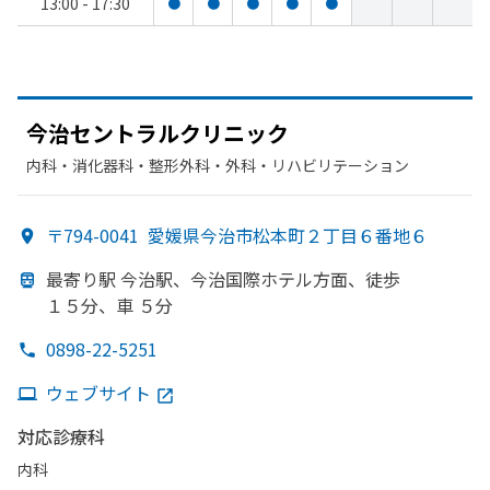
13:00 - 17:30
●
●
●
●
●
今治セントラルクリニック
内科・​消化器科・​整形外科・​外科・​リハビリテーション
〒794-0041
愛媛県今治市松本町２丁目６番地６
最寄り駅 今治駅、
今治国際ホテル方
面、
徒歩
１５分、
車 ５分
0898-22-5251
ウェブサイト
対応診療科
内科