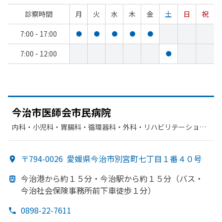
診察時間
月
火
水
木
金
土
日
祝
7:00 - 17:00
●
●
●
●
●
7:00 - 12:00
●
今治市医師会市民病院
内科・​小児科・​胃腸科・​循環器科・​外科・​リハビリテーショ
ン・​放射線科
〒794-0026
愛媛県今治市別宮町七丁目１番４０号
今治港から
約１５分・
今治駅から
約１５分
（バス・
今治社会保険事務所前下車徒歩１分）
0898-22-7611