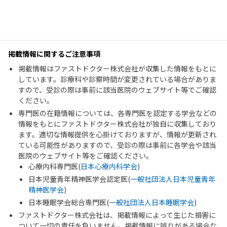
掲載情報に関するご注意事項
掲載情報はファストドクター株式会社が収集した情報をもとに
しています。診療科や診察時間が変更されている場合がありま
すので、受診の際は事前に該当医院のウェブサイト等でご確認
ください。
専門医の在籍情報については、各専門医を認定する学会などの
情報をもとにファストドクター株式会社が独自に収集しており
ます。適切な情報提供を心掛けておりますが、情報が更新され
ている可能性がありますので、受診の際は事前に各学会や該当
医院のウェブサイト等をご確認ください。
心療内科専門医(
日本心療内科学会
)
日本児童青年精神医学会認定医(
一般社団法人日本児童青年
精神医学会
)
日本睡眠学会総合専門医(
一般社団法人日本睡眠学会
)
ファストドクター株式会社は、掲載情報によって生じた損害に
ついて一切の責任を負いません。掲載情報に誤りがある場合な