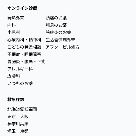
オンライン診療
発熱外来
頭痛のお薬
内科
喘息のお薬
小児科
膀胱炎のお薬
心療内科・精神科
生活習慣病外来
こどもの発達相談
アフターピル処方
不眠症・睡眠障害
胃腸炎・腹痛・下痢
アレルギー科
皮膚科
いつものお薬
救急往診
北海道
愛知
福岡
東京
大阪
神奈川
兵庫
埼玉
京都