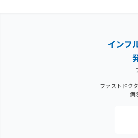
インフ
ファストドクタ
病