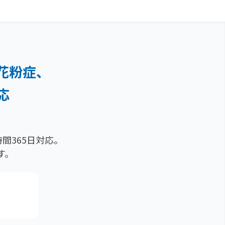
花粉症、
応
）
間365日対応。
す。