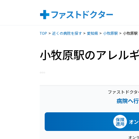
TOP
近くの病院を探す
愛知県
小牧原駅
小牧原駅
小牧原駅のアレル
ファストドクタ
病院へ行
保険
オン
適用
オン