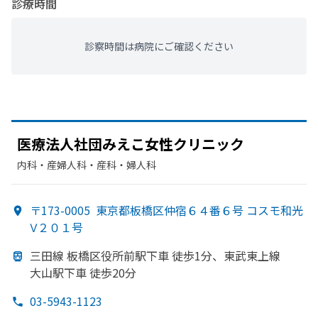
診療時間
診察時間は病院にご確認ください
医療法人社団みえ
こ女性クリニック
内科・​産婦人科・​産科・​婦人科
〒173-0005
東京都板橋区仲宿６４番６号 コスモ和光
Ⅴ２０１号
三田線 板橋区役所前駅下車 徒歩1分、
東武東上線
大山駅下車 徒歩20分
03-5943-1123