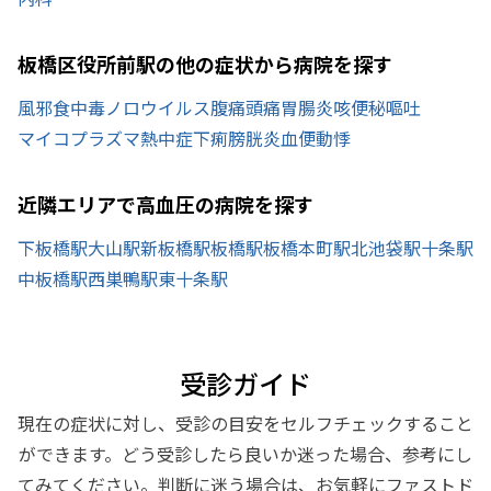
板橋区役所前駅の他の症状から病院を探す
風邪
食中毒
ノロウイルス
腹痛
頭痛
胃腸炎
咳
便秘
嘔吐
マイコプラズマ
熱中症
下痢
膀胱炎
血便
動悸
近隣エリアで高血圧の病院を探す
下板橋駅
大山駅
新板橋駅
板橋駅
板橋本町駅
北池袋駅
十条駅
中板橋駅
西巣鴨駅
東十条駅
受診ガイド
現在の症状に対し、受診の目安をセルフチェックすること
ができます。どう受診したら良いか迷った場合、参考にし
てみてください。判断に迷う場合は、お気軽にファストド