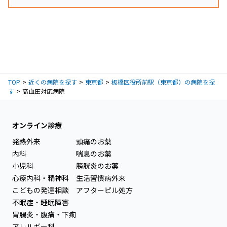
TOP
近くの病院を探す
東京都
板橋区役所前駅（東京都）の病院を探
す
高血圧対応病院
オンライン診療
発熱外来
頭痛のお薬
内科
喘息のお薬
小児科
膀胱炎のお薬
心療内科・精神科
生活習慣病外来
こどもの発達相談
アフターピル処方
不眠症・睡眠障害
胃腸炎・腹痛・下痢
アレルギー科