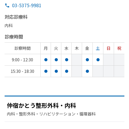
03-5375-9981
対応診療科
内科
診療時間
診察時間
月
火
水
木
金
土
日
祝
9:00 - 12:30
●
●
●
●
●
15:30 - 18:30
●
●
●
●
仲宿かとう
整形外科・内科
内科・​整形外科・​リハビリテーション・​循環器科