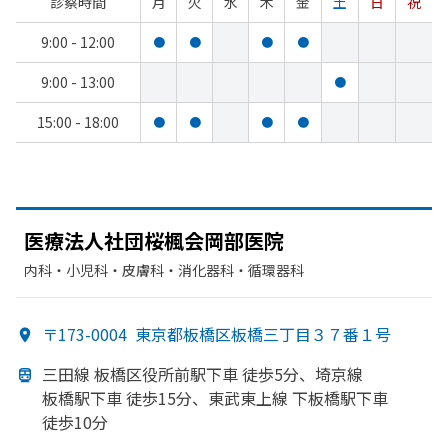
診察時間
月
火
水
木
金
土
日
祝
9:00 - 12:00
●
●
●
●
9:00 - 13:00
●
15:00 - 18:00
●
●
●
●
医療法人社団桜楓会岡部
医院
内科・​小児科・​皮膚科・​消化器科・​循環器科
〒173-0004
東京都板橋区板橋三丁目３７番１号
三田線 板橋区役所前駅下車 徒歩5分、
埼京線
板橋駅下車 徒歩15分、
東武東上線 下板橋駅下車
徒歩10分