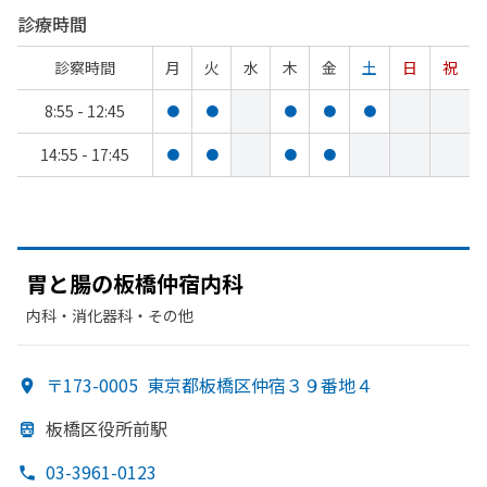
診療時間
診察時間
月
火
水
木
金
土
日
祝
8:55 - 12:45
●
●
●
●
●
14:55 - 17:45
●
●
●
●
胃と
腸の
板橋仲宿内科
内科・​消化器科・​その他
〒173-0005
東京都板橋区仲宿３９番地４
板橋区役所前駅
03-3961-0123