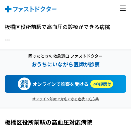
板橋区役所前駅で高血圧の診療ができる病院
困ったときの救急窓口
ファストドクター
おうちにいながら医師が診察
保険
オンラインで診察を受ける
24時間受付
適用
オンライン診療で対応できる症状・処方薬
板橋区役所前駅
の
高血圧
対応病院