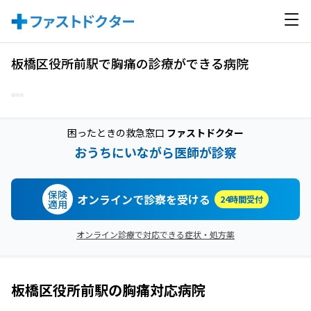
板橋区役所前駅で胸痛の診療ができる病院
困ったときの救急窓口
ファストドクター
おうちにいながら医師が診察
保険
オンラインで診察を受ける
24時間受付
適用
オンライン診療で対応できる症状・処方薬
板橋区役所前駅
の
胸痛
対応病院