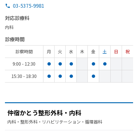
03-5375-9981
対応診療科
内科
診療時間
診察時間
月
火
水
木
金
土
日
祝
9:00 - 12:30
●
●
●
●
●
15:30 - 18:30
●
●
●
●
仲宿かとう
整形外科・内科
内科・​整形外科・​リハビリテーション・​循環器科