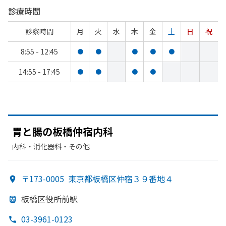
診療時間
診察時間
月
火
水
木
金
土
日
祝
8:55 - 12:45
●
●
●
●
●
14:55 - 17:45
●
●
●
●
胃と
腸の
板橋仲宿内科
内科・​消化器科・​その他
〒173-0005
東京都板橋区仲宿３９番地４
板橋区役所前駅
03-3961-0123