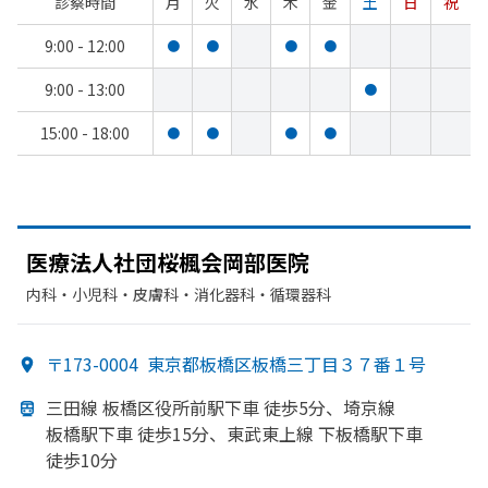
診察時間
月
火
水
木
金
土
日
祝
9:00 - 12:00
●
●
●
●
9:00 - 13:00
●
15:00 - 18:00
●
●
●
●
医療法人社団桜楓会岡部
医院
内科・​小児科・​皮膚科・​消化器科・​循環器科
〒173-0004
東京都板橋区板橋三丁目３７番１号
三田線 板橋区役所前駅下車 徒歩5分、
埼京線
板橋駅下車 徒歩15分、
東武東上線 下板橋駅下車
徒歩10分