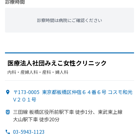
診療時間
診察時間は病院にご確認ください
医療法人社団みえ
こ女性クリニック
内科・​産婦人科・​産科・​婦人科
〒173-0005
東京都板橋区仲宿６４番６号 コスモ和光
Ⅴ２０１号
三田線 板橋区役所前駅下車 徒歩1分、
東武東上線
大山駅下車 徒歩20分
03-5943-1123