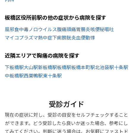
板橋区役所前駅の他の症状から病院を探す
風邪
食中毒
ノロウイルス
腹痛
頭痛
胃腸炎
咳
便秘
嘔吐
マイコプラズマ
熱中症
下痢
膀胱炎
血便
動悸
近隣エリアで胸痛の病院を探す
下板橋駅
大山駅
新板橋駅
板橋駅
板橋本町駅
北池袋駅
十条駅
中板橋駅
西巣鴨駅
東十条駅
受診ガイド
現在の症状に対し、受診の目安をセルフチェックすること
ができます。どう受診したら良いか迷った場合、参考にし
てみてください。判断に迷う場合は、お気軽にファストド