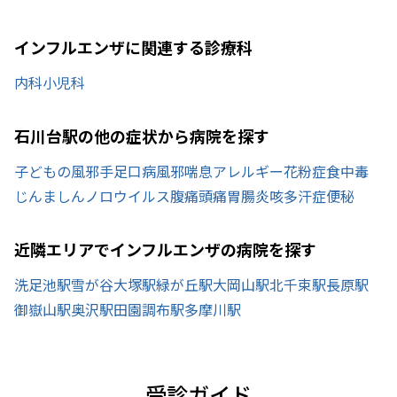
インフルエンザに関連する診療科
内科
小児科
石川台駅の他の症状から病院を探す
子どもの風邪
手足口病
風邪
喘息
アレルギー
花粉症
食中毒
じんましん
ノロウイルス
腹痛
頭痛
胃腸炎
咳
多汗症
便秘
近隣エリアでインフルエンザの病院を探す
洗足池駅
雪が谷大塚駅
緑が丘駅
大岡山駅
北千束駅
長原駅
御嶽山駅
奥沢駅
田園調布駅
多摩川駅
受診ガイド