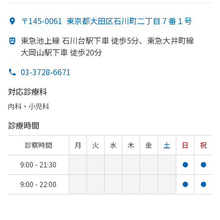
〒145-0061
東京都大田区石川町二丁目７番１号
東急池上線 石川台駅下車 徒歩5分、
東急大井町線
大岡山駅下車 徒歩20分
03-3728-6671
対応診療科
内科・​小児科
診療時間
診察時間
月
火
水
木
金
土
日
祝
9:00 - 21:30
●
●
9:00 - 22:00
●
●