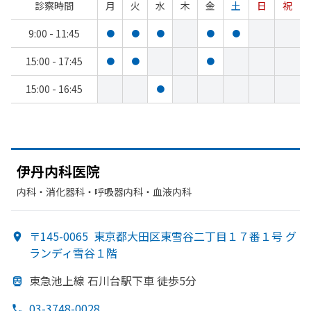
診察時間
月
火
水
木
金
土
日
祝
9:00 - 11:45
●
●
●
●
●
15:00 - 17:45
●
●
●
15:00 - 16:45
●
伊丹内科医院
内科・​消化器科・​呼吸器内科・​血液内科
〒145-0065
東京都大田区東雪谷二丁目１７番１号 グ
ランディ雪谷１階
東急池上線 石川台駅下車 徒歩5分
03-3748-0028