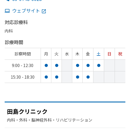
ウェブサイト
対応診療科
内科
診療時間
診察時間
月
火
水
木
金
土
日
祝
9:00 - 12:30
●
●
●
●
●
15:30 - 18:30
●
●
●
●
田島クリニック
内科・​外科・​脳神経外科・​リハビリテーション