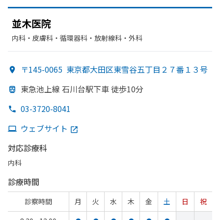
並木医院
内科・​皮膚科・​循環器科・​放射線科・​外科
〒145-0065
東京都大田区東雪谷五丁目２７番１３号
東急池上線 石川台駅下車 徒歩10分
03-3720-8041
ウェブサイト
対応診療科
内科
診療時間
診察時間
月
火
水
木
金
土
日
祝