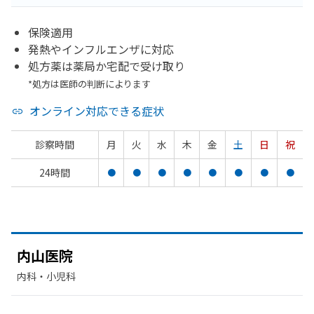
保険適用
発熱やインフルエンザに対応
処方薬は薬局か宅配で受け取り
*処方は医師の判断によります
オンライン対応できる症状
診察時間
月
火
水
木
金
土
日
祝
24時間
●
●
●
●
●
●
●
●
内山医院
内科・​小児科