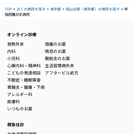
TOP
近くの病院を探す
東京都
尾山台駅（東京都）の病院を探す
呼
吸困難対応病院
オンライン診療
発熱外来
頭痛のお薬
内科
喘息のお薬
小児科
膀胱炎のお薬
心療内科・精神科
生活習慣病外来
こどもの発達相談
アフターピル処方
不眠症・睡眠障害
胃腸炎・腹痛・下痢
アレルギー科
皮膚科
いつものお薬
救急往診
北海道
愛知
福岡