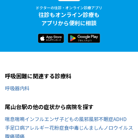
ドクターの往診・オンライン診療アプリ
往診もオンライン診療も
アプリから便利に相談
呼吸困難に関連する診療科
呼吸器内科
尾山台駅の他の症状から病院を探す
喘息
喘鳴
インフルエンザ
子どもの風邪
風邪
不眠症
ADHD
手足口病
アレルギー
花粉症
食中毒
じんましん
ノロウイルス
腹痛
頭痛