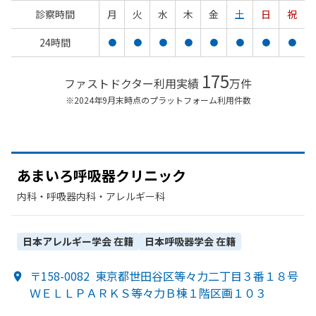
診察時間
月
火
水
木
金
土
日
祝
24時間
●
●
●
●
●
●
●
●
175
ファストドクター利用実績
万件
※2024年9月末時点のプラットフォーム利用件数
あまいろ呼吸器クリニック
内科・​呼吸器内科・​アレルギー科
日本アレルギー学会
在籍
日本呼吸器学会
在籍
〒158-0082
東京都世田谷区等々力二丁目３番１８号
ＷＥＬＬＰＡＲＫＳ等々力Ｂ棟１階区画１０３