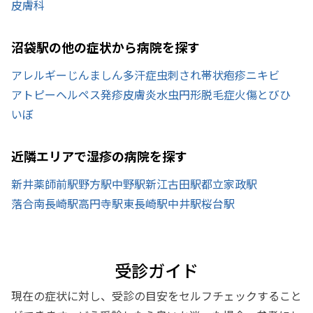
皮膚科
沼袋駅の他の症状から病院を探す
アレルギー
じんましん
多汗症
虫刺され
帯状疱疹
ニキビ
アトピー
ヘルペス
発疹
皮膚炎
水虫
円形脱毛症
火傷
とびひ
いぼ
近隣エリアで湿疹の病院を探す
新井薬師前駅
野方駅
中野駅
新江古田駅
都立家政駅
落合南長崎駅
高円寺駅
東長崎駅
中井駅
桜台駅
受診ガイド
現在の症状に対し、受診の目安をセルフチェックすること