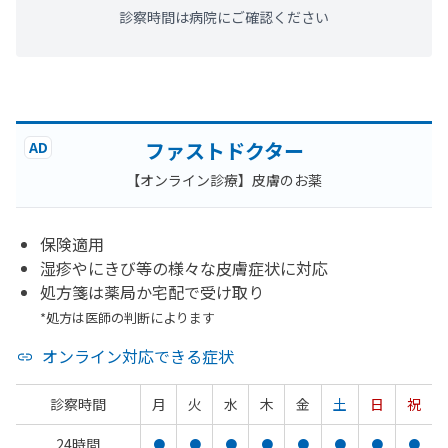
診察時間は病院にご確認ください
ファストドクター
AD
【オンライン診療】皮膚のお薬
保険適用
湿疹やにきび等の様々な皮膚症状に対応
処方箋は薬局か宅配で受け取り
*処方は医師の判断によります
オンライン対応できる症状
診察時間
月
火
水
木
金
土
日
祝
24時間
●
●
●
●
●
●
●
●