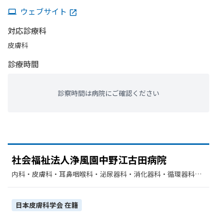
ウェブサイト
対応診療科
皮膚科
診療時間
診察時間は病院にご確認ください
社会福祉法人浄風園中野江古田病院
内科・​皮膚科・​耳鼻咽喉科・​泌尿器科・​消化器科・​循環器科・​
糖尿病内科・​外科・​整形外科・​歯科・​リハビリテーション・​救
急科
日本皮膚科学会
在籍