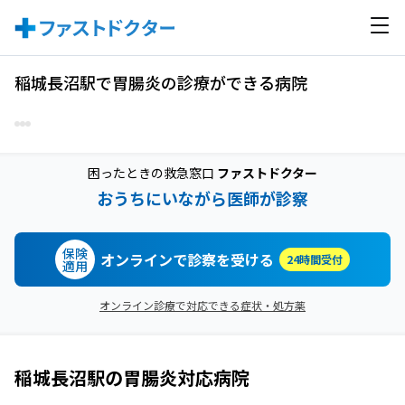
稲城長沼駅で胃腸炎の診療ができる病院
困ったときの救急窓口
ファストドクター
おうちにいながら医師が診察
保険
オンラインで診察を受ける
24時間受付
適用
オンライン診療で対応できる症状・処方薬
稲城長沼駅
の
胃腸炎
対応病院