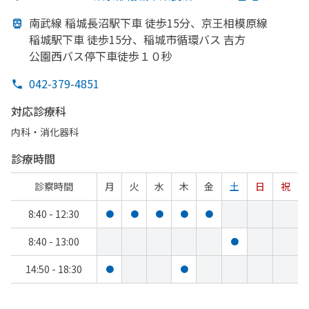
南武線 稲城長沼駅下車 徒歩15分、
京王相模原線
稲城駅下車 徒歩15分、
稲城市循環バス 吉方
公園西バス停下車徒歩１０秒
042-379-4851
対応診療科
内科・​消化器科
診療時間
診察時間
月
火
水
木
金
土
日
祝
8:40 - 12:30
●
●
●
●
●
8:40 - 13:00
●
14:50 - 18:30
●
●