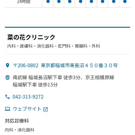
24時間
●
●
●
●
●
●
●
●
菜の
花クリニック
内科・​皮膚科・​消化器科・​肛門科・​胃腸科・​外科
〒206-0802
東京都稲城市東長沼４５０番３０号
南武線 稲城長沼駅下車 徒歩3分、
京王相模原線
稲城駅下車 徒歩15分
042-313-9272
ウェブサイト
対応診療科
内科・​消化器科