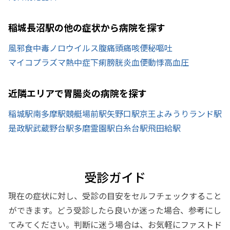
稲城長沼駅の他の症状から病院を探す
風邪
食中毒
ノロウイルス
腹痛
頭痛
咳
便秘
嘔吐
マイコプラズマ
熱中症
下痢
膀胱炎
血便
動悸
高血圧
近隣エリアで胃腸炎の病院を探す
稲城駅
南多摩駅
競艇場前駅
矢野口駅
京王よみうりランド駅
是政駅
武蔵野台駅
多磨霊園駅
白糸台駅
飛田給駅
受診ガイド
現在の症状に対し、受診の目安をセルフチェックすること
ができます。どう受診したら良いか迷った場合、参考にし
てみてください。判断に迷う場合は、お気軽にファストド