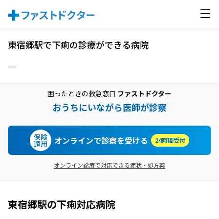
東宿郷駅で下痢の診療ができる病院
困ったときの救急窓口
ファストドクター
おうちにいながら医師が診察
保険
オンラインで診察を受ける
24時間受付
適用
オンライン診療で対応できる症状・処方薬
東宿郷駅
の
下痢
対応病院