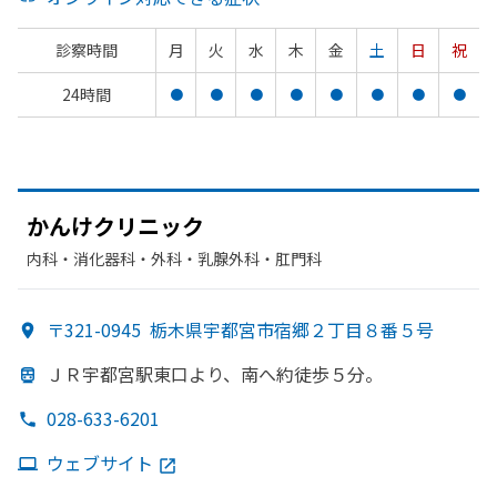
診察時間
月
火
水
木
金
土
日
祝
24時間
●
●
●
●
●
●
●
●
かんけクリニック
内科・​消化器科・​外科・​乳腺外科・​肛門科
〒321-0945
栃木県宇都宮市宿郷２丁目８番５号
ＪＲ宇都宮駅東口より、
南へ
約徒歩５分。
028-633-6201
ウェブサイト