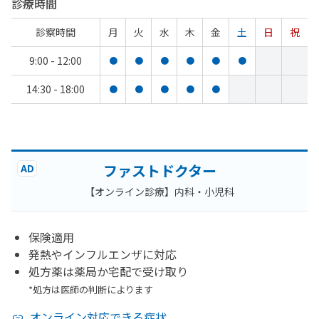
診療時間
診察時間
月
火
水
木
金
土
日
祝
9:00 - 12:00
●
●
●
●
●
●
14:30 - 18:00
●
●
●
●
●
ファストドクター
AD
【オンライン診療】内科・小児科
保険適用
発熱やインフルエンザに対応
処方薬は薬局か宅配で受け取り
*処方は医師の判断によります
オンライン対応できる症状