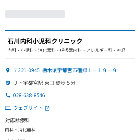
石川内科小児科クリニック
内科・​小児科・​消化器科・​呼吸器内科・​アレルギー科・​神経内
科・​呼吸器科・​胃腸科・​循環器科・​糖尿病内科
〒321-0945
栃木県宇都宮市宿郷１－１９－９
Ｊｒ宇都宮駅 東口 徒歩５分
028-638-8546
ウェブサイト
対応診療科
内科・​消化器科