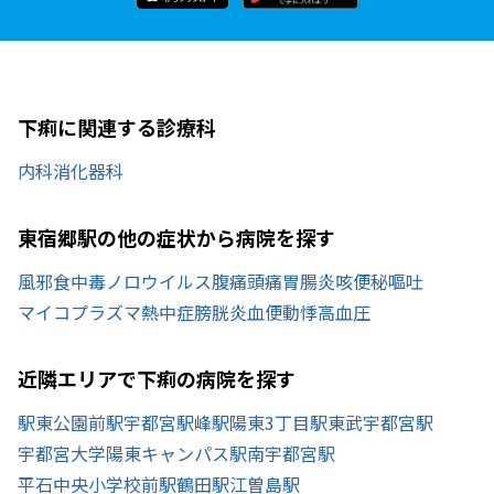
下痢に関連する診療科
内科
消化器科
東宿郷駅の他の症状から病院を探す
風邪
食中毒
ノロウイルス
腹痛
頭痛
胃腸炎
咳
便秘
嘔吐
マイコプラズマ
熱中症
膀胱炎
血便
動悸
高血圧
近隣エリアで下痢の病院を探す
駅東公園前駅
宇都宮駅
峰駅
陽東3丁目駅
東武宇都宮駅
宇都宮大学陽東キャンパス駅
南宇都宮駅
平石中央小学校前駅
鶴田駅
江曽島駅