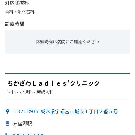
対応診療科
内科・​消化器科
診療時間
診察時間は病院にご確認ください
ちか
ざわＬａｄｉｅｓ’クリニック
内科・​小児科・​産婦人科
〒321-0935
栃木県宇都宮市城東１丁目２番５号
東宿郷駅