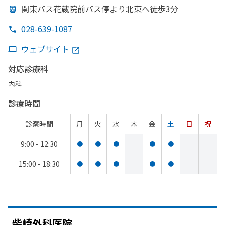
関東バス花蔵院前バス停より
北東へ
徒歩3分
028-639-1087
ウェブサイト
対応診療科
内科
診療時間
診察時間
月
火
水
木
金
土
日
祝
9:00 - 12:30
●
●
●
●
●
15:00 - 18:30
●
●
●
●
●
柴崎外科医院