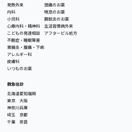
発熱外来
頭痛のお薬
内科
喘息のお薬
小児科
膀胱炎のお薬
心療内科・精神科
生活習慣病外来
こどもの発達相談
アフターピル処方
不眠症・睡眠障害
胃腸炎・腹痛・下痢
アレルギー科
皮膚科
いつものお薬
救急往診
北海道
愛知
福岡
東京
大阪
神奈川
兵庫
埼玉
京都
千葉
奈良