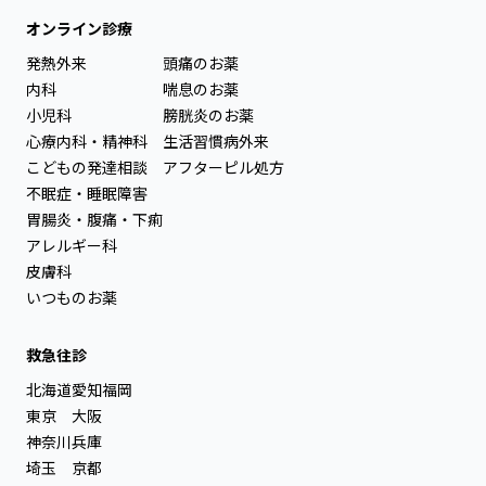
オンライン診療
発熱外来
頭痛のお薬
内科
喘息のお薬
小児科
膀胱炎のお薬
心療内科・精神科
生活習慣病外来
こどもの発達相談
アフターピル処方
不眠症・睡眠障害
胃腸炎・腹痛・下痢
アレルギー科
皮膚科
いつものお薬
救急往診
北海道
愛知
福岡
東京
大阪
神奈川
兵庫
埼玉
京都