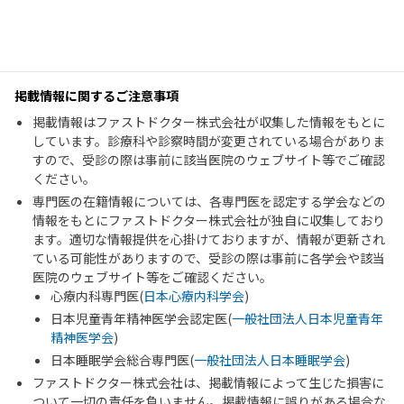
掲載情報に関するご注意事項
掲載情報はファストドクター株式会社が収集した情報をもとに
しています。診療科や診察時間が変更されている場合がありま
すので、受診の際は事前に該当医院のウェブサイト等でご確認
ください。
専門医の在籍情報については、各専門医を認定する学会などの
情報をもとにファストドクター株式会社が独自に収集しており
ます。適切な情報提供を心掛けておりますが、情報が更新され
ている可能性がありますので、受診の際は事前に各学会や該当
医院のウェブサイト等をご確認ください。
心療内科専門医(
日本心療内科学会
)
日本児童青年精神医学会認定医(
一般社団法人日本児童青年
精神医学会
)
日本睡眠学会総合専門医(
一般社団法人日本睡眠学会
)
ファストドクター株式会社は、掲載情報によって生じた損害に
ついて一切の責任を負いません。掲載情報に誤りがある場合な