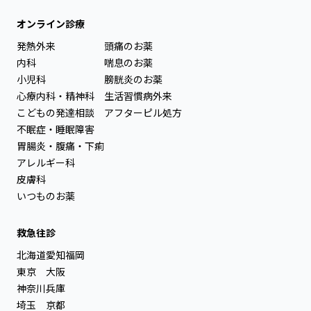
オンライン診療
発熱外来
頭痛のお薬
内科
喘息のお薬
小児科
膀胱炎のお薬
心療内科・精神科
生活習慣病外来
こどもの発達相談
アフターピル処方
不眠症・睡眠障害
胃腸炎・腹痛・下痢
アレルギー科
皮膚科
いつものお薬
救急往診
北海道
愛知
福岡
東京
大阪
神奈川
兵庫
埼玉
京都