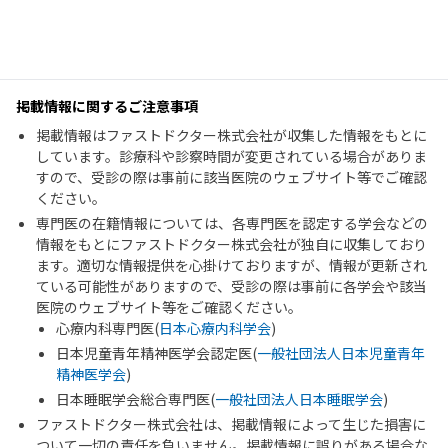
掲載情報に関するご注意事項
掲載情報はファストドクター株式会社が収集した情報をもとに
しています。診療科や診察時間が変更されている場合がありま
すので、受診の際は事前に該当医院のウェブサイト等でご確認
ください。
専門医の在籍情報については、各専門医を認定する学会などの
情報をもとにファストドクター株式会社が独自に収集しており
ます。適切な情報提供を心掛けておりますが、情報が更新され
ている可能性がありますので、受診の際は事前に各学会や該当
医院のウェブサイト等をご確認ください。
心療内科専門医(
日本心療内科学会
)
日本児童青年精神医学会認定医(
一般社団法人日本児童青年
精神医学会
)
日本睡眠学会総合専門医(
一般社団法人日本睡眠学会
)
ファストドクター株式会社は、掲載情報によって生じた損害に
ついて一切の責任を負いません。掲載情報に誤りがある場合な