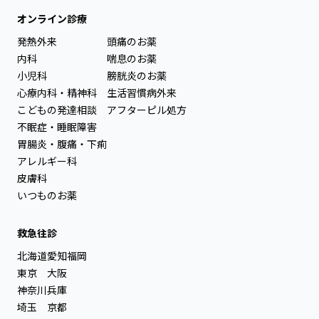
オンライン診療
発熱外来
頭痛のお薬
内科
喘息のお薬
小児科
膀胱炎のお薬
心療内科・精神科
生活習慣病外来
こどもの発達相談
アフターピル処方
不眠症・睡眠障害
胃腸炎・腹痛・下痢
アレルギー科
皮膚科
いつものお薬
救急往診
北海道
愛知
福岡
東京
大阪
神奈川
兵庫
埼玉
京都