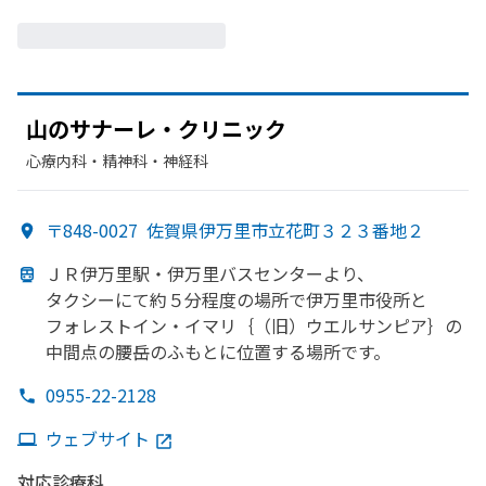
山の
サナーレ・クリニック
心療内科・​精神科・神経科
〒848-0027
佐賀県伊万里市立花町３２３番地２
ＪＲ伊万里駅・伊万里バスセンターより、
タクシーにて約５分程度の
場所で
伊万里市役所と
フォレストイン・イマリ｛
（旧）
ウエルサンピア｝の
中間点の
腰岳の
ふもとに
位置する
場所です。
0955-22-2128
ウェブサイト
対応診療科