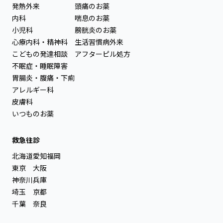
発熱外来
頭痛のお薬
内科
喘息のお薬
小児科
膀胱炎のお薬
心療内科・精神科
生活習慣病外来
こどもの発達相談
アフターピル処方
不眠症・睡眠障害
胃腸炎・腹痛・下痢
アレルギー科
皮膚科
いつものお薬
救急往診
北海道
愛知
福岡
東京
大阪
神奈川
兵庫
埼玉
京都
千葉
奈良