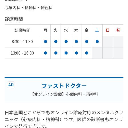
心療内科・​精神科・神経科
診療時間
診察時間
月
火
水
木
金
土
日
祝
8:30 - 11:30
●
●
●
●
●
●
13:00 - 16:00
●
●
●
●
●
ファストドクター
AD
【オンライン診療】心療内科・精神科
日本全国どこからでもオンライン診療対応のメンタルクリ
ニック（心療内科・精神科）です。医師の診断書もオンラ
インで発行できます。