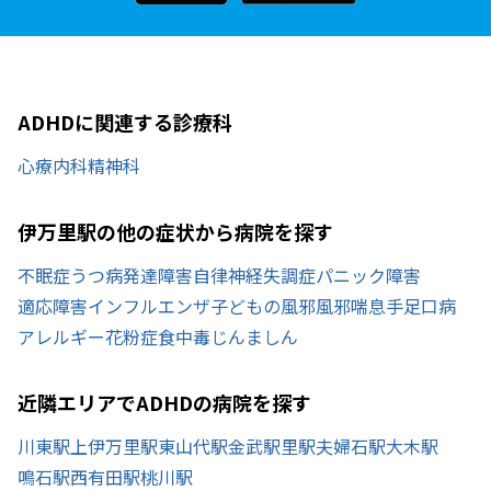
ADHDに関連する診療科
心療内科
精神科
伊万里駅の他の症状から病院を探す
不眠症
うつ病
発達障害
自律神経失調症
パニック障害
適応障害
インフルエンザ
子どもの風邪
風邪
喘息
手足口病
アレルギー
花粉症
食中毒
じんましん
近隣エリアでADHDの病院を探す
川東駅
上伊万里駅
東山代駅
金武駅
里駅
夫婦石駅
大木駅
鳴石駅
西有田駅
桃川駅