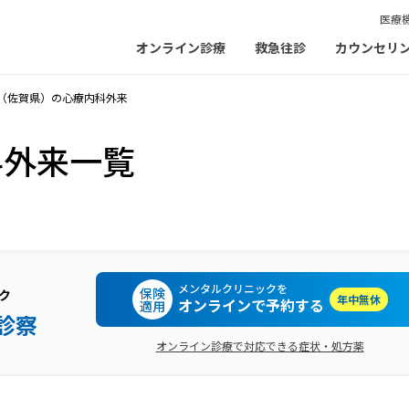
医療
オンライン診療
救急往診
カウンセリ
（佐賀県）の心療内科外来
科外来一覧
メンタルクリニックを
保険
ク
年中無休
オンラインで予約する
適用
診察
オンライン診療で対応できる症状・処方薬