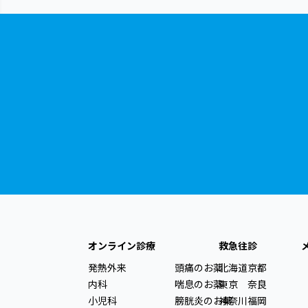
オンライン診療
救急往診
発熱外来
頭痛のお薬
北海道
京都
内科
喘息のお薬
東京
奈良
小児科
膀胱炎のお薬
神奈川
福岡